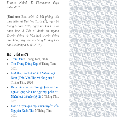
Premio Nobel. È l’invasione
degli
imbecilli.”
(
Umberto Eco
,
trích từ bài phỏng vấn
thực hiện tại Đại học Turin (Ý), ngày 10
tháng 6
năm 2015, ngay sau khi U. Eco
nhận học vị Tiến sĩ danh dự ngành
Truyền thông và
Văn hoá truyền thông
đại chúng. Nguyên văn tiếng Ý đăng trên
báo La Stampa
11.06.2015
)
Bài viết mới
Trần Dần
6 Tháng Tám, 2026
Thơ Trung Dũng Kqđ
6 Tháng Tám,
2026
Giới thiệu sách
Kinh tế tư nhân Việt
Nam
(Trần Văn Thọ và đồng sự)
6
Tháng Tám, 2026
Bình minh đỏ trên Trung Quốc – Chủ
nghĩa Cộng sản Chế ngự một phần tư
Nhân loại thế nào (kỳ 2)
6 Tháng Tám,
2026
Đọc “Xuyên qua mọi chiến tuyến” của
Nguyễn Xuân Thọ
5 Tháng Tám,
2026