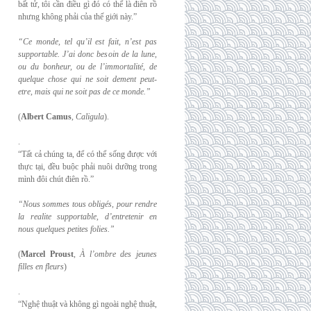
bất tử, tôi cần điều gì đó có thể là điên rồ
nhưng không phải của thế giới này.”
“Ce monde, tel qu’il est fait, n’est pas
supportable. J’ai donc besoin de la lune,
ou du
bonheur, ou de l’immortalité, de
quelque chose qui ne soit dement peut-
etre, mais qui
ne soit pas de ce monde.”
(
Albert Camus
,
Caligula
).
.
“Tất cả chúng ta, để có thể sống được với
thực tại, đều buộc phải nuôi dưỡng trong
mình đôi chút điên rồ.”
“Nous sommes tous obligés, pour rendre
la realite supportable, d’entretenir en
nous
quelques petites folies.”
(
Marcel Proust
,
À l’ombre des jeunes
filles en fleurs
)
.
“Nghệ thuật và không gì ngoài nghệ thuật,