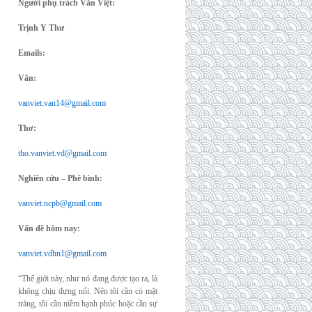
Người phụ trách Văn Việt:
Trịnh Y Thư
Emails:
Văn:
vanviet.van14@gmail.com
Thơ:
tho.vanviet.vd@gmail.com
Nghiên cứu – Phê bình:
vanviet.ncpb@gmail.com
Vấn đề hôm nay:
vanviet.vdhn1@gmail.com
“Thế giới này, như nó đang được tạo ra, là
không chịu đựng nổi. Nên tôi cần có mặt
trăng, tôi cần niềm hạnh phúc hoặc cần sự