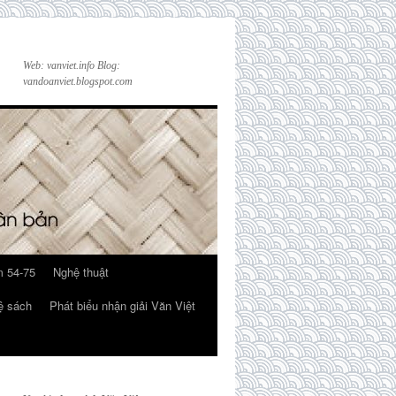
Web: vanviet.info Blog:
vandoanviet.blogspot.com
 54-75
Nghệ thuật
ệ sách
Phát biểu nhận giải Văn Việt