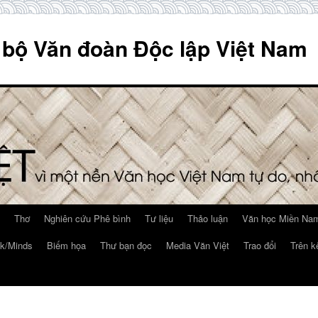
 bộ Văn đoàn Độc lập Việt Nam
Thơ
Nghiên cứu Phê bình
Tư liệu
Thảo luận
Văn học Miền Nam
k/Minds
Biếm họa
Thư bạn đọc
Media Văn Việt
Trao đổi
Trên k