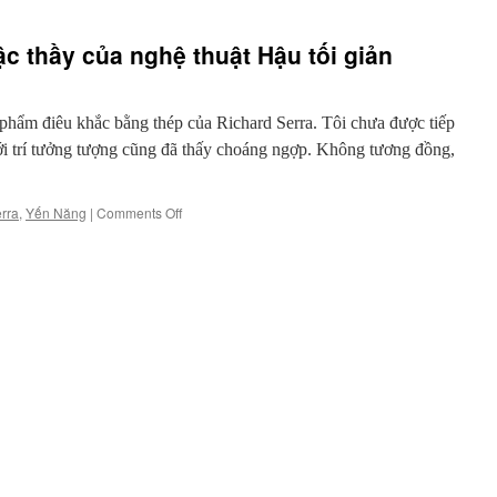
ậc thầy của nghệ thuật Hậu tối giản
hẩm điêu khắc bằng thép của Richard Serra. Tôi chưa được tiếp
ới trí tưởng tượng cũng đã thấy choáng ngợp. Không tương đồng,
on
rra
,
Yến Năng
|
Comments Off
Richard
Serra
–
Một
bậc
thầy
của
nghệ
thuật
Hậu
tối
giản