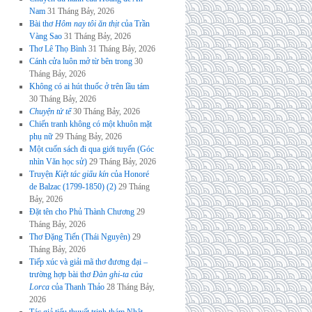
Nam
31 Tháng Bảy, 2026
Bài thơ
Hôm nay tôi ăn thịt
của Trần
Vàng Sao
31 Tháng Bảy, 2026
Thơ Lê Thọ Bình
31 Tháng Bảy, 2026
Cánh cửa luôn mở từ bên trong
30
Tháng Bảy, 2026
Không có ai hút thuốc ở trên lầu tám
30 Tháng Bảy, 2026
Chuyện tử tế
30 Tháng Bảy, 2026
Chiến tranh không có một khuôn mặt
phụ nữ
29 Tháng Bảy, 2026
Một cuốn sách đi qua giới tuyến (Góc
nhìn Văn học sử)
29 Tháng Bảy, 2026
Truyện
Kiệt tác giấu kín
của Honoré
de Balzac (1799-1850) (2)
29 Tháng
Bảy, 2026
Đặt tên cho Phủ Thành Chương
29
Tháng Bảy, 2026
Thơ Đặng Tiến (Thái Nguyên)
29
Tháng Bảy, 2026
Tiếp xúc và giải mã thơ đương đại –
trường hợp bài thơ
Đàn ghi-ta của
Lorca
của Thanh Thảo
28 Tháng Bảy,
2026