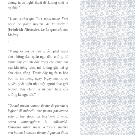
chúng ta có nghệ thuật để không chết vì
sự thật.”
“L’art et rien que l’art, nous avons l’art
pour ne point mourir de la vérité.”
(
Friedrich
Nietzsche
,
Le Crépuscule des
Idoles
)
.
“Mạng xã hội đã trao quyền phát ngôn
cho những đạo quân ngu dốt, những kẻ
trước đây chỉ tán dóc trong các quán bar
sau khi uống rượu mà không gây hại gì
cho cộng đồng. Trước đây người ta bảo
bọn họ im miệng ngay. Ngày nay họ có
quyền phát ngôn như một người đoạt giải
Nobel. Đây chính là sự xâm lăng của
những kẻ ngu dốt.”
“Social media danno diritto di parola a
legioni di imbecilli che prima parlavano
solo al
bar dopo un bicchiere di vino,
senza danneggiare la collettività.
Venivano subito messi a
tacere, mentre
ora hanno lo stesso diritto di parola di un