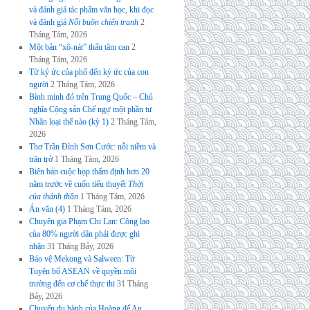
và đánh giá tác phẩm văn học, khi đọc
và đánh giá
Nỗi buồn chiến tranh
2
Tháng Tám, 2026
Một bản “xô-nát” thấu tâm can
2
Tháng Tám, 2026
Từ ký ức của phố đến ký ức của con
người
2 Tháng Tám, 2026
Bình minh đỏ trên Trung Quốc – Chủ
nghĩa Cộng sản Chế ngự một phần tư
Nhân loại thế nào (kỳ 1)
2 Tháng Tám,
2026
Thơ Trần Đình Sơn Cước: nỗi niềm và
trăn trở
1 Tháng Tám, 2026
Biên bản cuộc họp thẩm định hơn 20
năm trước về cuốn tiểu thuyết
Thời
của thánh thần
1 Tháng Tám, 2026
Án văn (4)
1 Tháng Tám, 2026
Chuyên gia Phạm Chi Lan: Công lao
của 80% người dân phải được ghi
nhận
31 Tháng Bảy, 2026
Bảo vệ Mekong và Salween: Từ
Tuyên bố ASEAN về quyền môi
trường đến cơ chế thực thi
31 Tháng
Bảy, 2026
Chuyến du hành của Hoàng đế An