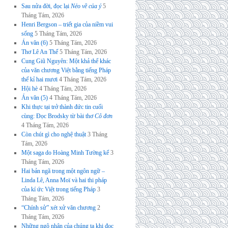
Sau nửa đời, đọc lại
Nẻo về của ý
5
Tháng Tám, 2026
Henri Bergson – triết gia của niềm vui
sống
5 Tháng Tám, 2026
Án văn (6)
5 Tháng Tám, 2026
Thơ Lê An Thế
5 Tháng Tám, 2026
Cung Giũ Nguyên: Một khả thể khác
của văn chương Việt bằng tiếng Pháp
thế kỉ hai mươi
4 Tháng Tám, 2026
Hội hè
4 Tháng Tám, 2026
Án văn (5)
4 Tháng Tám, 2026
Khi thực tại trở thành đức tin cuối
cùng: Đọc Brodsky từ bài thơ
Cô đơn
4 Tháng Tám, 2026
Còn chút gì cho nghệ thuật
3 Tháng
Tám, 2026
Một saga do Hoàng Minh Tường kể
3
Tháng Tám, 2026
Hai bản ngã trong một ngôn ngữ –
Linda Lê, Anna Moï và hai thi pháp
của kí ức Việt trong tiếng Pháp
3
Tháng Tám, 2026
“Chính sử” xét xử văn chương
2
Tháng Tám, 2026
Những ngộ nhận của chúng ta khi đọc