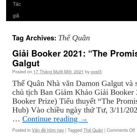
Tác
giả
Tag Archives:
Thế Quân
Giải Booker 2021: “The Prom
Galgut
Posted on
17 Tháng Mười Một, 2021
by
post3
Thế Quân Nhà văn Damon Galgut và s
chủ tịch Ban Giám Khảo Giải Booker 
Booker Prize) Tiểu thuyết “The Promis
Hub) Vào chiều ngày thứ Tư, 3/11/202
…
Continue reading
→
o
Posted in
Vấn đề hôm nay
|
Tagged
Thế Quân
|
Comments Off
G