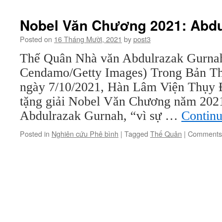
B
2
Nobel Văn Chương 2021: Abdu
“
P
Posted on
16 Tháng Mười, 2021
by
post3
c
Thế Quân Nhà văn Abdulrazak Gurnah
G
Cendamo/Getty Images) Trong Bản T
ngày 7/10/2021, Hàn Lâm Viện Thụy Đ
tặng giải Nobel Văn Chương năm 202
Abdulrazak Gurnah, “vì sự …
Contin
Posted in
Nghiên cứu Phê bình
|
Tagged
Thế Quân
|
Comments 