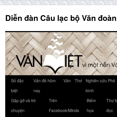
Skip
to
Diễn đàn Câu lạc bộ Văn đoàn
content
Số đặc
Vấn đề hôm
Văn
Thơ
Nghiên cứu Phê
biệt
nay
bình
Gặp gỡ và trò
Trên
Biếm
Thư 
chuyện
Facebook/Minds
họa
đọc