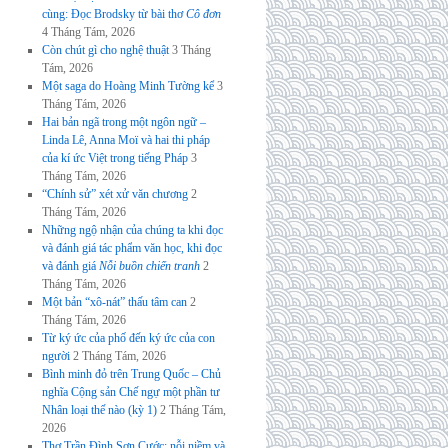
cùng: Đọc Brodsky từ bài thơ
Cô đơn
4 Tháng Tám, 2026
Còn chút gì cho nghệ thuật
3 Tháng
Tám, 2026
Một saga do Hoàng Minh Tường kể
3
Tháng Tám, 2026
Hai bản ngã trong một ngôn ngữ –
Linda Lê, Anna Moï và hai thi pháp
của kí ức Việt trong tiếng Pháp
3
Tháng Tám, 2026
“Chính sử” xét xử văn chương
2
Tháng Tám, 2026
Những ngộ nhận của chúng ta khi đọc
và đánh giá tác phẩm văn học, khi đọc
và đánh giá
Nỗi buồn chiến tranh
2
Tháng Tám, 2026
Một bản “xô-nát” thấu tâm can
2
Tháng Tám, 2026
Từ ký ức của phố đến ký ức của con
người
2 Tháng Tám, 2026
Bình minh đỏ trên Trung Quốc – Chủ
nghĩa Cộng sản Chế ngự một phần tư
Nhân loại thế nào (kỳ 1)
2 Tháng Tám,
2026
Thơ Trần Đình Sơn Cước: nỗi niềm và