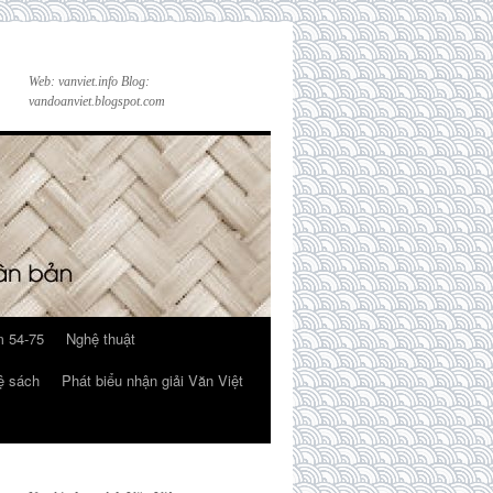
Web: vanviet.info Blog:
vandoanviet.blogspot.com
 54-75
Nghệ thuật
ệ sách
Phát biểu nhận giải Văn Việt