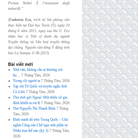
Premio Nobel. È l’invasione
degli
imbecilli.”
(
Umberto Eco
,
trích từ bài phỏng vấn
thực hiện tại Đại học Turin (Ý), ngày 10
tháng 6
năm 2015, ngay sau khi U. Eco
nhận học vị Tiến sĩ danh dự ngành
Truyền thông và
Văn hoá truyền thông
đại chúng. Nguyên văn tiếng Ý đăng trên
báo La Stampa
11.06.2015
)
Bài viết mới
Nhà văn, không cần ai thương xót
họ…
7 Tháng Tám, 2026
Trong cõi người ta
7 Tháng Tám, 2026
Tạp chí Tổ Quốc và truyện ngắn
Anh
Cò Lấm
7 Tháng Tám, 2026
Thư tình gửi Ngoại
: Một thiên sử gia
đình khiến ta rơi lệ
7 Tháng Tám, 2026
Thơ Nguyễn Thị Thanh Bình
7 Tháng
Tám, 2026
Bình minh đỏ trên Trung Quốc – Chủ
nghĩa Cộng sản Chế ngự một phần tư
Nhân loại thế nào (kỳ 3)
7 Tháng Tám,
2026