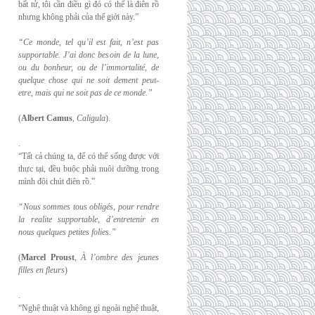
bất tử, tôi cần điều gì đó có thể là điên rồ
nhưng không phải của thế giới này.”
“Ce monde, tel qu’il est fait, n’est pas
supportable. J’ai donc besoin de la lune,
ou du
bonheur, ou de l’immortalité, de
quelque chose qui ne soit dement peut-
etre, mais qui
ne soit pas de ce monde.”
(
Albert Camus
,
Caligula
).
.
“Tất cả chúng ta, để có thể sống được với
thực tại, đều buộc phải nuôi dưỡng trong
mình đôi chút điên rồ.”
“Nous sommes tous obligés, pour rendre
la realite supportable, d’entretenir en
nous
quelques petites folies.”
(
Marcel Proust
,
À l’ombre des jeunes
filles en fleurs
)
.
“Nghệ thuật và không gì ngoài nghệ thuật,