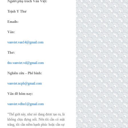
Người phụ trách Văn Việt:
Trịnh Y Thư
Emails:
Văn:
vanviet.van14@gmail.com
Thơ:
tho.vanviet.vd@gmail.com
Nghiên cứu – Phê bình:
vanviet.ncpb@gmail.com
Vấn đề hôm nay:
vanviet.vdhn1@gmail.com
“Thế giới này, như nó đang được tạo ra, là
không chịu đựng nổi. Nên tôi cần có mặt
trăng, tôi cần niềm hạnh phúc hoặc cần sự