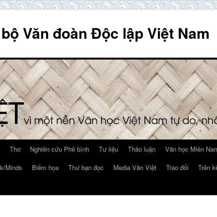
 bộ Văn đoàn Độc lập Việt Nam
Thơ
Nghiên cứu Phê bình
Tư liệu
Thảo luận
Văn học Miền Nam
k/Minds
Biếm họa
Thư bạn đọc
Media Văn Việt
Trao đổi
Trên k