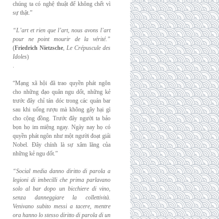
chúng ta có nghệ thuật để không chết vì
sự thật.”
“L’art et rien que l’art, nous avons l’art
pour ne point mourir de la vérité.”
(
Friedrich
Nietzsche
,
Le Crépuscule des
Idoles
)
.
“Mạng xã hội đã trao quyền phát ngôn
cho những đạo quân ngu dốt, những kẻ
trước đây chỉ tán dóc trong các quán bar
sau khi uống rượu mà không gây hại gì
cho cộng đồng. Trước đây người ta bảo
bọn họ im miệng ngay. Ngày nay họ có
quyền phát ngôn như một người đoạt giải
Nobel. Đây chính là sự xâm lăng của
những kẻ ngu dốt.”
“Social media danno diritto di parola a
legioni di imbecilli che prima parlavano
solo al
bar dopo un bicchiere di vino,
senza danneggiare la collettività.
Venivano subito messi a
tacere, mentre
ora hanno lo stesso diritto di parola di un