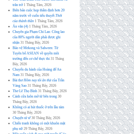
trăn trở
1 Tháng Tám, 2026
Biên bản cuộc họp thẩm định hơn 20
năm trước về cuốn tiểu thuyết
Thời
của thánh thần
1 Tháng Tám, 2026
Án văn (4)
1 Tháng Tám, 2026
Chuyên gia Phạm Chi Lan: Công lao
của 80% người dân phải được ghi
nhận
31 Tháng Bảy, 2026
Bảo vệ Mekong và Salween: Từ
Tuyên bố ASEAN về quyền môi
trường đến cơ chế thực thi
31 Tháng
Bảy, 2026
Chuyến du hành của Hoàng đế An
Nam
31 Tháng Bảy, 2026
Bài thơ
Hôm nay tôi ăn thịt
của Trần
Vàng Sao
31 Tháng Bảy, 2026
Thơ Lê Thọ Bình
31 Tháng Bảy, 2026
Cánh cửa luôn mở từ bên trong
30
Tháng Bảy, 2026
Không có ai hút thuốc ở trên lầu tám
30 Tháng Bảy, 2026
Chuyện tử tế
30 Tháng Bảy, 2026
Chiến tranh không có một khuôn mặt
phụ nữ
29 Tháng Bảy, 2026