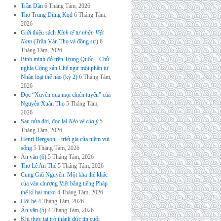
Trần Dần
6 Tháng Tám, 2026
Thơ Trung Dũng Kqđ
6 Tháng Tám,
2026
Giới thiệu sách
Kinh tế tư nhân Việt
Nam
(Trần Văn Thọ và đồng sự)
6
Tháng Tám, 2026
Bình minh đỏ trên Trung Quốc – Chủ
nghĩa Cộng sản Chế ngự một phần tư
Nhân loại thế nào (kỳ 2)
6 Tháng Tám,
2026
Đọc “Xuyên qua mọi chiến tuyến” của
Nguyễn Xuân Thọ
5 Tháng Tám,
2026
Sau nửa đời, đọc lại
Nẻo về của ý
5
Tháng Tám, 2026
Henri Bergson – triết gia của niềm vui
sống
5 Tháng Tám, 2026
Án văn (6)
5 Tháng Tám, 2026
Thơ Lê An Thế
5 Tháng Tám, 2026
Cung Giũ Nguyên: Một khả thể khác
của văn chương Việt bằng tiếng Pháp
thế kỉ hai mươi
4 Tháng Tám, 2026
Hội hè
4 Tháng Tám, 2026
Án văn (5)
4 Tháng Tám, 2026
Khi thực tại trở thành đức tin cuối