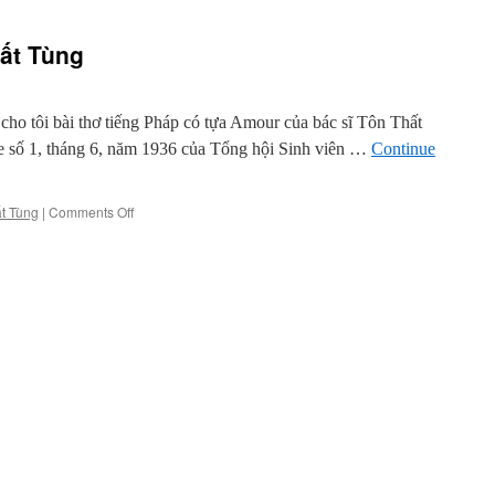
hất Tùng
ho tôi bài thơ tiếng Pháp có tựa Amour của bác sĩ Tôn Thất
e số 1, tháng 6, năm 1936 của Tổng hội Sinh viên …
Continue
on
t Tùng
|
Comments Off
Thơ
của
bác
sĩ
Tôn
Thất
Tùng