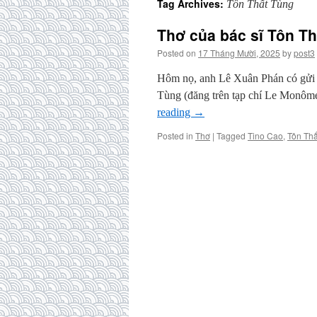
Tag Archives:
Tôn Thất Tùng
Thơ của bác sĩ Tôn T
Posted on
17 Tháng Mười, 2025
by
post3
Hôm nọ, anh Lê Xuân Phán có gửi c
Tùng (đăng trên tạp chí Le Monôm
reading
→
Posted in
Thơ
|
Tagged
Tino Cao
,
Tôn Thấ