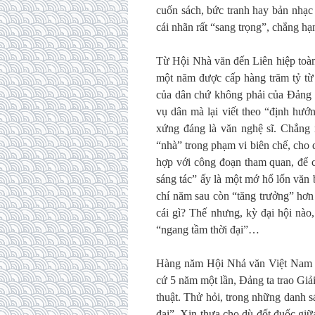
cuốn sách, bức tranh hay bản nhạc
cái nhãn rất “sang trọng”, chẳng h
Từ Hội Nhà văn đến Liên hiệp toà
một năm được cấp hàng trăm tỷ từ 
của dân chứ không phải của Đảng 
vụ dân mà lại viết theo “định hướ
xứng đáng là văn nghệ sĩ. Chẳng n
“nhà” trong phạm vi biên chế, cho d
hợp với công đoạn tham quan, để c
sáng tác” ấy là một mớ hổ lốn văn
chí năm sau còn “tăng trưởng” hơn
cái gì? Thế nhưng, kỳ đại hội nào
“ngang tầm thời đại”…
Hàng năm Hội Nhả văn Việt Nam đều
cứ 5 năm một lần, Đảng ta trao Gi
thuật. Thử hỏi, trong những danh 
đại”. Xin thưa cho dù đốt đuốc gi