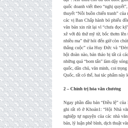
quốc doanh viết theo “nghị quyết”,
thuyết “Nỗi buồn chiến tranh” của
các vị Ban Chấp hành bỏ phiếu đồn
văn bản xin rút lại vì “chưa đọc k
xê với đủ thứ mỹ từ, bốc thơm lên
nhiều ma” thử hỏi đến giờ còn chú
thắng cuộc” của Huy Đức và “Đèn c
hội đoàn nào, bản thảo bị tất cả cá
những quả “bom tấn” làm dậy sóng 
quốc, dân chủ, văn minh, coi trọn
Quốc, rất có thể, hai tác phẩm này
2 – Chính trị hóa văn chương
Ngay phần đầu bản “Điều lệ” của 
ghi rất rõ ở Khoản1: “Hội Nhà văn
nghiệp tự nguyện của các nhà văn
bản, lý luận phê bình, dịch thuật v