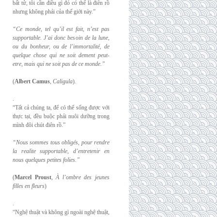
bất tử, tôi cần điều gì đó có thể là điên rồ
nhưng không phải của thế giới này.”
“Ce monde, tel qu’il est fait, n’est pas
supportable. J’ai donc besoin de la lune,
ou du
bonheur, ou de l’immortalité, de
quelque chose qui ne soit dement peut-
etre, mais qui
ne soit pas de ce monde.”
(
Albert Camus
,
Caligula
).
.
“Tất cả chúng ta, để có thể sống được với
thực tại, đều buộc phải nuôi dưỡng trong
mình đôi chút điên rồ.”
“Nous sommes tous obligés, pour rendre
la realite supportable, d’entretenir en
nous
quelques petites folies.”
(
Marcel Proust
,
À l’ombre des jeunes
filles en fleurs
)
.
“Nghệ thuật và không gì ngoài nghệ thuật,