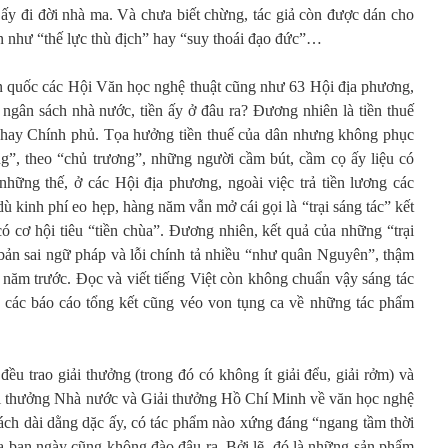
 ấy đi đời nhà ma. Và chưa biết chừng, tác giả còn được dán cho
ạn như “thế lực thù địch” hay “suy thoái đạo đức”…
n quốc các Hội Văn học nghệ thuật cũng như 63 Hội địa phương,
ngân sách nhà nước, tiền ấy ở đâu ra? Đương nhiên là tiền thuế
hay Chính phủ. Tọa hưởng tiền thuế của dân nhưng không phục
ng”, theo “chủ trương”, những người cầm bút, cầm cọ ấy liệu có
hững thế, ở các Hội địa phương, ngoài việc trả tiền lương các
ù kinh phí eo hẹp, hàng năm vẫn mở cái gọi là “trại sáng tác” kết
ó cơ hội tiêu “tiền chùa”. Đương nhiên, kết quả của những “trại
 bản sai ngữ pháp và lỗi chính tả nhiều “như quân Nguyên”, thậm
 năm trước. Đọc và viết tiếng Việt còn không chuẩn vậy sáng tác
, các báo cáo tổng kết cũng véo von tụng ca về những tác phẩm
 trao giải thưởng (trong đó có không ít giải đểu, giải rởm) và
ải thưởng Nhà nước và Giải thưởng Hồ Chí Minh về văn học nghệ
sách dài dằng dặc ấy, có tác phẩm nào xứng đáng “ngang tầm thời
ữa ban ngày cũng không đào đâu ra. Bởi lẽ, đó là những sản phẩm