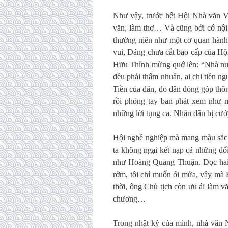
Như vậy, trước hết Hội Nhà văn Vi
văn, làm thơ… Và cũng bởi có nội
thường niên như một cơ quan hành 
vui, Đảng chưa cắt bao cấp của 
Hữu Thỉnh mừng quớ lên: “Nhà nướ
đều phải thấm nhuần, ai chi tiền n
Tiền của dân, do dân đóng góp thô
rồi phóng tay ban phát xem như m
những lời tụng ca. Nhân dân bị cư
Hội nghề nghiệp mà mang màu sắc ch
ta không ngại kết nạp cả những đố
như Hoàng Quang Thuận. Đọc hai 
rởm, tôi chỉ muốn ói mửa, vậy mà 
thời, ông Chủ tịch còn ưu ái làm 
chương…
Trong nhật ký của mình, nhà văn