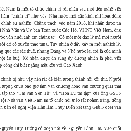
ệt Nam là một tổ chức chính trị rồi phần sau mới đến nghề viết
 hàm “chính trị” như vậy, Nhà nước mới cấp kinh phí hoạt động
chính sự nghiệp. Chẳng trách, vào năm 2018, khi nhận được tin
Hội Nhà Văn và Ủy ban Toàn quốc Các Hội VHNT Việt Nam, ông
c vẫn nuôi anh em chúng ta”. Có một một đạo lý mà mọi người
gười đó có quyền thao túng. Tuy nhiên ở đây xảy ra một nghịch lý.
ng qua các sắc thuế, nhưng Đảng và Nhà nước lại coi là của mình
ột ân huệ. Kẻ nhận được ân sủng ấy đương nhiên là phải viết
ớp công chỉ biết ngẩng mặt kêu với Cao Xanh.
ính trị như vậy nên rất dễ biến tướng thành hội xôi thịt. Người
i tượng chưa bao giờ làm văn chương hoặc văn chương quái thai
tập thơ “Thi vân Yên Tử” và “Hoa Lư thi tập” của ông GSTS
Hội Nhà văn Việt Nam lại tổ chức hội thảo rất hoành tráng, đồng
văn bản đề nghị Viện Hàn lâm Thụy Điển xét tặng Giải Nobel văn
 Nguyễn Huy Tưởng có đoạn nói về Nguyễn Đình Thi. Vào cuối