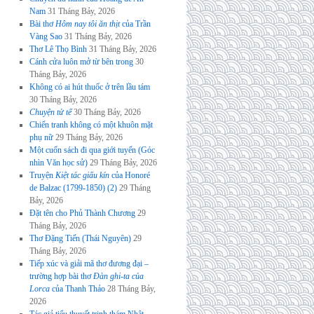
Nam
31 Tháng Bảy, 2026
Bài thơ
Hôm nay tôi ăn thịt
của Trần
Vàng Sao
31 Tháng Bảy, 2026
Thơ Lê Thọ Bình
31 Tháng Bảy, 2026
Cánh cửa luôn mở từ bên trong
30
Tháng Bảy, 2026
Không có ai hút thuốc ở trên lầu tám
30 Tháng Bảy, 2026
Chuyện tử tế
30 Tháng Bảy, 2026
Chiến tranh không có một khuôn mặt
phụ nữ
29 Tháng Bảy, 2026
Một cuốn sách đi qua giới tuyến (Góc
nhìn Văn học sử)
29 Tháng Bảy, 2026
Truyện
Kiệt tác giấu kín
của Honoré
de Balzac (1799-1850) (2)
29 Tháng
Bảy, 2026
Đặt tên cho Phủ Thành Chương
29
Tháng Bảy, 2026
Thơ Đặng Tiến (Thái Nguyên)
29
Tháng Bảy, 2026
Tiếp xúc và giải mã thơ đương đại –
trường hợp bài thơ
Đàn ghi-ta của
Lorca
của Thanh Thảo
28 Tháng Bảy,
2026