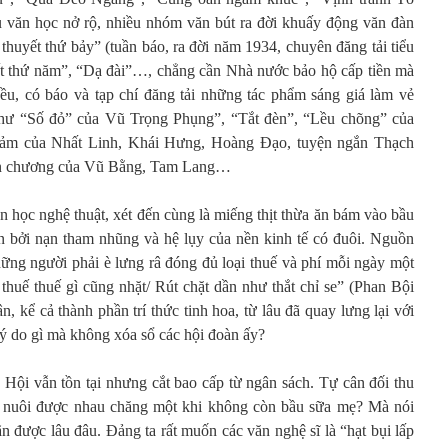
u văn học nở rộ, nhiều nhóm văn bút ra đời khuấy động văn đàn
thuyết thứ bảy” (tuần báo, ra đời năm 1934, chuyên đăng tải tiểu
yết thứ năm”, “Dạ đài”…, chẳng cần Nhà nước bảo hộ cấp tiền mà
ều, có báo và tạp chí đăng tải những tác phẩm sáng giá làm vẻ
hư “Số đỏ” của Vũ Trọng Phụng”, “Tắt đèn”, “Lều chõng” của
h cảm của Nhất Linh, Khái Hưng, Hoàng Đạo, tuyện ngắn Thạch
văn chương của Vũ Bằng, Tam Lang…
học nghệ thuật, xét đến cùng là miếng thịt thừa ăn bám vào bầu
n bởi nạn tham nhũng và hệ lụy của nền kinh tế có đuôi. Nguồn
hững người phải è lưng râ đóng đủ loại thuế và phí mỗi ngày một
huế thuế gì cũng nhặt/ Rút chặt dần như thắt chỉ se” (Phan Bội
 kể cả thành phần trí thức tinh hoa, từ lâu đã quay lưng lại với
ý do gì mà không xóa sổ các hội đoàn ấy?
Hội vẫn tồn tại nhưng cắt bao cấp từ ngân sách. Tự cân đối thu
 có nuôi được nhau chăng một khi không còn bầu sữa mẹ? Mà nói
ãn được lâu đâu. Đảng ta rất muốn các văn nghệ sĩ là “hạt bụi lấp