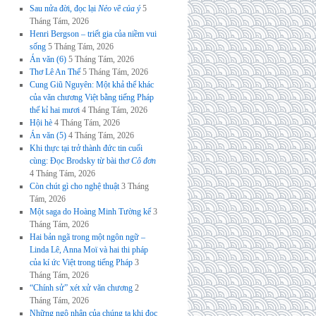
Sau nửa đời, đọc lại
Nẻo về của ý
5
Tháng Tám, 2026
Henri Bergson – triết gia của niềm vui
sống
5 Tháng Tám, 2026
Án văn (6)
5 Tháng Tám, 2026
Thơ Lê An Thế
5 Tháng Tám, 2026
Cung Giũ Nguyên: Một khả thể khác
của văn chương Việt bằng tiếng Pháp
thế kỉ hai mươi
4 Tháng Tám, 2026
Hội hè
4 Tháng Tám, 2026
Án văn (5)
4 Tháng Tám, 2026
Khi thực tại trở thành đức tin cuối
cùng: Đọc Brodsky từ bài thơ
Cô đơn
4 Tháng Tám, 2026
Còn chút gì cho nghệ thuật
3 Tháng
Tám, 2026
Một saga do Hoàng Minh Tường kể
3
Tháng Tám, 2026
Hai bản ngã trong một ngôn ngữ –
Linda Lê, Anna Moï và hai thi pháp
của kí ức Việt trong tiếng Pháp
3
Tháng Tám, 2026
“Chính sử” xét xử văn chương
2
Tháng Tám, 2026
Những ngộ nhận của chúng ta khi đọc