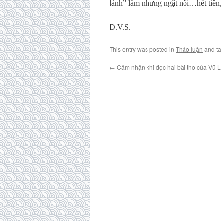
lánh” lắm nhưng ngặt nỗi…hết tiền,
Đ.V.S.
This entry was posted in
Thảo luận
and t
←
Cảm nhận khi đọc hai bài thơ của Vũ 