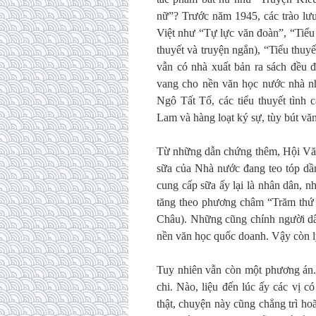
nữ”? Trước năm 1945, các trào lư
Việt như “Tự lực văn đoàn”, “Tiểu 
thuyết và truyện ngắn), “Tiểu thu
vẫn có nhà xuất bản ra sách đều đ
vang cho nền văn học nước nhà n
Ngô Tất Tố, các tiểu thuyết tìn
Lam và hàng loạt ký sự, tùy bút 
Từ những dẫn chứng thêm, Hội Văn 
sữa của Nhà nước đang teo tóp dầ
cung cấp sữa ấy lại là nhân dân, n
tăng theo phương châm “Trăm thứ t
Châu). Những cũng chính người dân,
nền văn học quốc doanh. Vậy còn l
Tuy nhiên vẫn còn một phương án. 
chi. Nào, liệu đến lúc ấy các vị
thật, chuyện này cũng chẳng trì ho