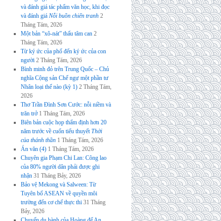
và đánh giá tác phẩm văn học, khi đọc
và đánh giá
Nỗi buồn chiến tranh
2
Tháng Tám, 2026
Một bản “xô-nát” thấu tâm can
2
Tháng Tám, 2026
Từ ký ức của phố đến ký ức của con
người
2 Tháng Tám, 2026
Bình minh đỏ trên Trung Quốc – Chủ
nghĩa Cộng sản Chế ngự một phần tư
Nhân loại thế nào (kỳ 1)
2 Tháng Tám,
2026
Thơ Trần Đình Sơn Cước: nỗi niềm và
trăn trở
1 Tháng Tám, 2026
Biên bản cuộc họp thẩm định hơn 20
năm trước về cuốn tiểu thuyết
Thời
của thánh thần
1 Tháng Tám, 2026
Án văn (4)
1 Tháng Tám, 2026
Chuyên gia Phạm Chi Lan: Công lao
của 80% người dân phải được ghi
nhận
31 Tháng Bảy, 2026
Bảo vệ Mekong và Salween: Từ
Tuyên bố ASEAN về quyền môi
trường đến cơ chế thực thi
31 Tháng
Bảy, 2026
Chuyến du hành của Hoàng đế An