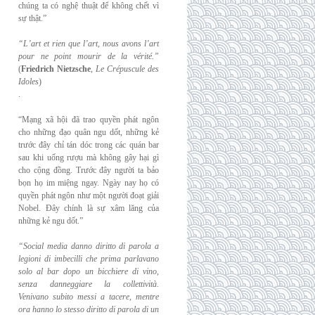
chúng ta có nghệ thuật để không chết vì
sự thật.”
“L’art et rien que l’art, nous avons l’art
pour ne point mourir de la vérité.”
(
Friedrich
Nietzsche
,
Le Crépuscule des
Idoles
)
.
“Mạng xã hội đã trao quyền phát ngôn
cho những đạo quân ngu dốt, những kẻ
trước đây chỉ tán dóc trong các quán bar
sau khi uống rượu mà không gây hại gì
cho cộng đồng. Trước đây người ta bảo
bọn họ im miệng ngay. Ngày nay họ có
quyền phát ngôn như một người đoạt giải
Nobel. Đây chính là sự xâm lăng của
những kẻ ngu dốt.”
“Social media danno diritto di parola a
legioni di imbecilli che prima parlavano
solo al
bar dopo un bicchiere di vino,
senza danneggiare la collettività.
Venivano subito messi a
tacere, mentre
ora hanno lo stesso diritto di parola di un