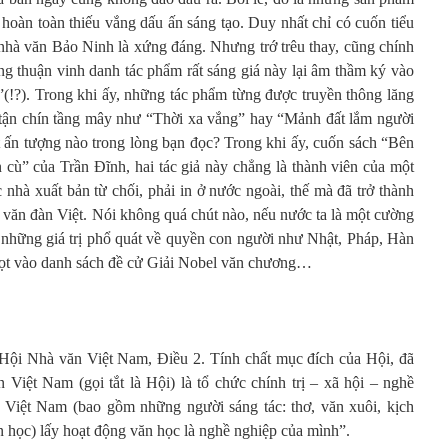
 hoàn toàn thiếu vắng dấu ấn sáng tạo. Duy nhất chỉ có cuốn tiểu
 nhà văn Bảo Ninh là xứng đáng. Nhưng trớ trêu thay, cũng chính
g thuận vinh danh tác phẩm rất sáng giá này lại âm thầm ký vào
ỹ”(!?). Trong khi ấy, những tác phẩm từng được truyền thông lăng
 tận chín tầng mây như “Thời xa vắng” hay “Mảnh đất lắm người
t ấn tượng nào trong lòng bạn đọc? Trong khi ấy, cuốn sách “Bên
ù” của Trần Đĩnh, hai tác giả này chẳng là thành viên của một
c nhà xuất bản từ chối, phải in ở nước ngoài, thế mà đã trở thành
văn đàn Việt. Nói không quá chút nào, nếu nước ta là một cường
g những giá trị phổ quát về quyền con người như Nhật, Pháp, Hàn
 lọt vào danh sách đề cử Giải Nobel văn chương…
Hội Nhà văn Việt Nam, Điều 2. Tính chất mục đích của Hội, đã
 Việt Nam (gọi tắt là Hội) là tổ chức chính trị – xã hội – nghề
 Việt Nam (bao gồm những người sáng tác: thơ, văn xuôi, kịch
ăn học) lấy hoạt động văn học là nghề nghiệp của mình”.