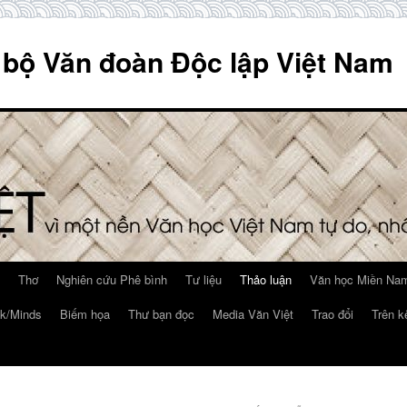
 bộ Văn đoàn Độc lập Việt Nam
Thơ
Nghiên cứu Phê bình
Tư liệu
Thảo luận
Văn học Miền Nam
k/Minds
Biếm họa
Thư bạn đọc
Media Văn Việt
Trao đổi
Trên k