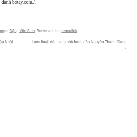
 đành botay.com./.
agged
Đặng Văn Sinh
. Bookmark the
permalink
.
Lập Nhật
Lược thuật đám tang nhà tranh đấu Nguyễn Thanh Giang
→