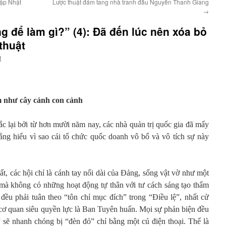
Lập Nhật
Lược thuật đám tang nhà tranh đấu Nguyễn Thanh Giang
→
 để làm gì?” (4): Đã đến lúc nên xóa bỏ
thuật
t
m như cây cảnh con cảnh
c lại bởi từ hơn mười năm nay, các nhà quản trị quốc gia đã mấy
ẳng hiểu vì sao cái tổ chức quốc doanh vô bổ và vô tích sự này
, các hội chỉ là cánh tay nối dài của Đảng, sống vật vờ như một
í mà không có những hoạt động tự thân với tư cách sáng tạo thẩm
 đều phải tuân theo “tôn chỉ mục đích” trong “Điều lệ”, nhất cử
 cơ quan siêu quyền lực là Ban Tuyên huấn. Mọi sự phản biện đều
sẽ nhanh chóng bị “đèn đỏ” chỉ bằng một cú điện thoại. Thế là