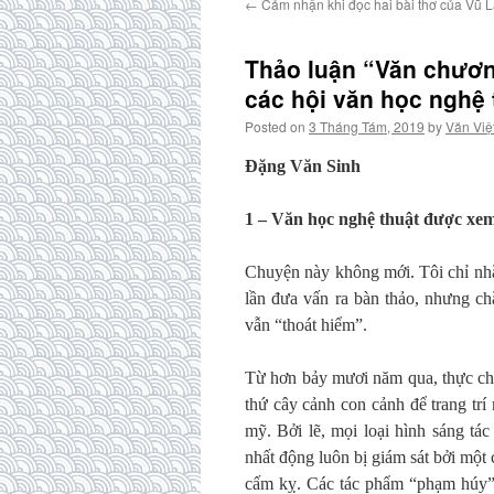
←
Cảm nhận khi đọc hai bài thơ của Vũ 
Thảo luận “Văn chương
các hội văn học nghệ 
Posted on
3 Tháng Tám, 2019
by
Văn Việ
Đặng Văn Sinh
1 – Văn học nghệ thuật được xe
Chuyện này không mới. Tôi chỉ nhắ
lần đưa vấn ra bàn thảo, nhưng ch
vẫn “thoát hiểm”.
Từ hơn bảy mươi năm qua, thực chất
thứ cây cảnh con cảnh để trang tr
mỹ. Bởi lẽ, mọi loại hình sáng tác
nhất động luôn bị giám sát bởi một
cấm kỵ. Các tác phẩm “phạm húy” 