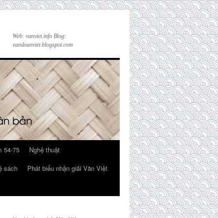
Web: vanviet.info Blog:
vandoanviet.blogspot.com
 54-75
Nghệ thuật
ệ sách
Phát biểu nhận giải Văn Việt