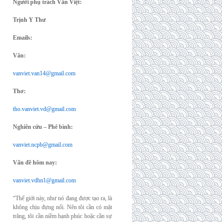
Người phụ trách Văn Việt:
Trịnh Y Thư
Emails:
Văn:
vanviet.van14@gmail.com
Thơ:
tho.vanviet.vd@gmail.com
Nghiên cứu – Phê bình:
vanviet.ncpb@gmail.com
Vấn đề hôm nay:
vanviet.vdhn1@gmail.com
“Thế giới này, như nó đang được tạo ra, là
không chịu đựng nổi. Nên tôi cần có mặt
trăng, tôi cần niềm hạnh phúc hoặc cần sự