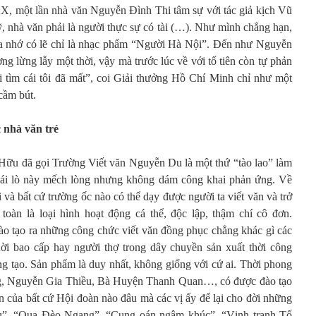
, một lần nhà văn Nguyễn Đình Thi tâm sự với tác giả kịch Vũ
, nhà văn phải là người thực sự có tài (…). Như mình chẳng hạn,
 ta nhớ có lẽ chỉ là nhạc phẩm “Người Hà Nội”. Đến như Nguyễn
ng lừng lẫy một thời, vậy mà trước lúc về với tổ tiên còn tự phản
Đi tìm cái tôi đã mất”, coi Giải thưởng Hồ Chí Minh chỉ như một
cầm bút.
c nhà văn trẻ
 Hữu đã gọi Trường Viết văn Nguyễn Du là một thứ “tào lao” làm
ừ cái lò này mếch lòng nhưng không dám công khai phản ứng. Về
và bất cứ trường ốc nào có thể dạy được người ta viết văn và trở
oàn là loại hình hoạt động cá thể, độc lập, thậm chí cô đơn.
ào tạo ra những công chức viết văn đồng phục chẳng khác gì các
hời bao cấp hay người thợ trong dây chuyền sản xuất thời công
áng tạo. Sản phẩm là duy nhất, không giống với cứ ai. Thời phong
, Nguyễn Gia Thiều, Bà Huyện Thanh Quan…, có được đào tạo
ên của bất cứ Hội đoàn nào đâu mà các vị ấy để lại cho đời những
u”, “Qua Đèo Ngang”, “Cung oán ngâm khúc”, “Vịnh tranh Tố