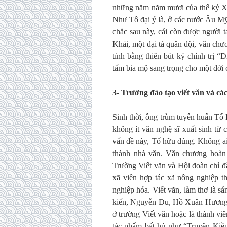
những năm năm mươi của thế kỷ XX
Như Tô đại ý là, ở các nước Âu Mỹ
chắc sau này, cái còn được người
Khải, một đại tá quân đội, văn chươ
tỉnh bằng thiên bút ký chính trị “
tấm bia mộ sang trọng cho một đời 
3- Trường đào tạo viết văn và cá
Sinh thời, ông trùm tuyên huấn Tố
không ít văn nghệ sĩ xuất sinh t
vấn đề này, Tố hữu đúng. Không ai 
thành nhà văn. Văn chương hoàn t
Trường Viết văn và Hội đoàn chỉ đ
xã viên hợp tác xã nông nghiệp t
nghiệp hóa. Viết văn, làm thơ là s
kiến, Nguyễn Du, Hồ Xuân Hương
ở trường Viết văn hoặc là thành vi
tác phẩm bất hủ như “Truyện Kiề