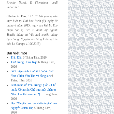
Premio Nobel. È l’invasione
degli
imbecilli.”
(
Umberto Eco
,
trích từ bài phỏng vấn
thực hiện tại Đại học Turin (Ý), ngày 10
tháng 6
năm 2015, ngay sau khi U. Eco
nhận học vị Tiến sĩ danh dự ngành
Truyền thông và
Văn hoá truyền thông
đại chúng. Nguyên văn tiếng Ý đăng trên
báo La Stampa
11.06.2015
)
Bài viết mới
Trần Dần
6 Tháng Tám, 2026
Thơ Trung Dũng Kqđ
6 Tháng Tám,
2026
Giới thiệu sách
Kinh tế tư nhân Việt
Nam
(Trần Văn Thọ và đồng sự)
6
Tháng Tám, 2026
Bình minh đỏ trên Trung Quốc – Chủ
nghĩa Cộng sản Chế ngự một phần tư
Nhân loại thế nào (kỳ 2)
6 Tháng Tám,
2026
Đọc “Xuyên qua mọi chiến tuyến” của
Nguyễn Xuân Thọ
5 Tháng Tám,
2026