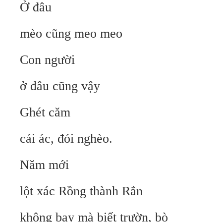
Ở đâu
mèo cũng meo meo
Con người
ở đâu cũng vậy
Ghét căm
cái ác, đói nghèo.
Năm mới
lột xác Rồng thành Rắn
không bay mà biết trườn, bò