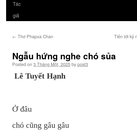
Tác
giả
←
Thơ Phapxa Chan
Tiến tới k
Ngẫu hứng nghe chó sủa
Posted on
3 Tháng Một, 2025
by
post3
Lê Tuyết Hạnh
Ở đâu
chó cũng gâu gâu