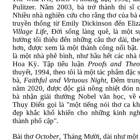
Pulitzer. Năm 2003, bà trở thành thi s
Nhiều nhà nghiên cứu cho rằng thơ của bà đ
truyền thống từ Emily Dickinson đến Eli
Village Life
, Đời sống làng quê, là một 
hướng tối thiểu đến những câu thơ dài, the
hơn, được xem là một thành công nổi bật.
là một nhà phê bình, như hầu hết các nhà 
Hoa Kỳ. Tập tiểu luận
Proofs and Theo
thuyết, 1994, theo tôi là một tác phẩm đặc 
bà,
Faithful and Virtuous Night
, Đêm trun
năm 2020, được độc giả nồng nhiệt đón 
bà nhận giải thưởng Nobel văn học, v
Thụy Điển gọi là "một tiếng nói thơ ca k
đẹp khắc khổ khiến cho những kinh nghi
thành phổ cập".
Bài thơ
October
, Tháng Mười, dài như một