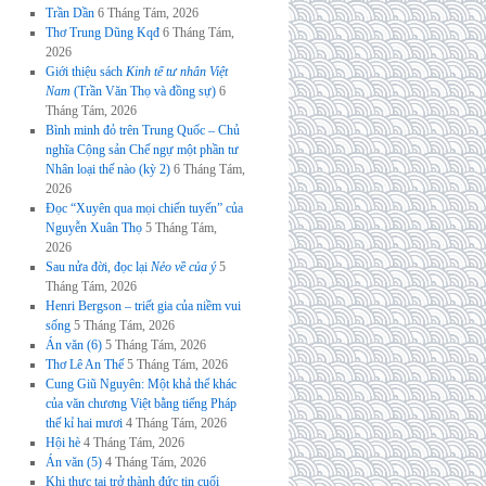
Trần Dần
6 Tháng Tám, 2026
Thơ Trung Dũng Kqđ
6 Tháng Tám,
2026
Giới thiệu sách
Kinh tế tư nhân Việt
Nam
(Trần Văn Thọ và đồng sự)
6
Tháng Tám, 2026
Bình minh đỏ trên Trung Quốc – Chủ
nghĩa Cộng sản Chế ngự một phần tư
Nhân loại thế nào (kỳ 2)
6 Tháng Tám,
2026
Đọc “Xuyên qua mọi chiến tuyến” của
Nguyễn Xuân Thọ
5 Tháng Tám,
2026
Sau nửa đời, đọc lại
Nẻo về của ý
5
Tháng Tám, 2026
Henri Bergson – triết gia của niềm vui
sống
5 Tháng Tám, 2026
Án văn (6)
5 Tháng Tám, 2026
Thơ Lê An Thế
5 Tháng Tám, 2026
Cung Giũ Nguyên: Một khả thể khác
của văn chương Việt bằng tiếng Pháp
thế kỉ hai mươi
4 Tháng Tám, 2026
Hội hè
4 Tháng Tám, 2026
Án văn (5)
4 Tháng Tám, 2026
Khi thực tại trở thành đức tin cuối