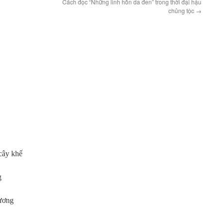
Cách đọc “Những linh hồn da đen” trong thời đại hậu
chủng tộc
→
cây khế
g
ương