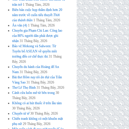
trăn trở
1 Tháng Tám, 2026
Biên bản cuộc họp thẩm định hơn 20
năm trước về cuốn tiểu thuyết
Thời
của thánh thần
1 Tháng Tám, 2026
Án văn (4)
1 Tháng Tám, 2026
Chuyên gia Phạm Chi Lan: Công lao
của 80% người dân phải được ghi
nhận
31 Tháng Bảy, 2026
Bảo vệ Mekong và Salween: Từ
Tuyên bố ASEAN về quyền môi
trường đến cơ chế thực thi
31 Tháng
Bảy, 2026
Chuyến du hành của Hoàng đế An
Nam
31 Tháng Bảy, 2026
Bài thơ
Hôm nay tôi ăn thịt
của Trần
Vàng Sao
31 Tháng Bảy, 2026
Thơ Lê Thọ Bình
31 Tháng Bảy, 2026
Cánh cửa luôn mở từ bên trong
30
Tháng Bảy, 2026
Không có ai hút thuốc ở trên lầu tám
30 Tháng Bảy, 2026
Chuyện tử tế
30 Tháng Bảy, 2026
Chiến tranh không có một khuôn mặt
phụ nữ
29 Tháng Bảy, 2026