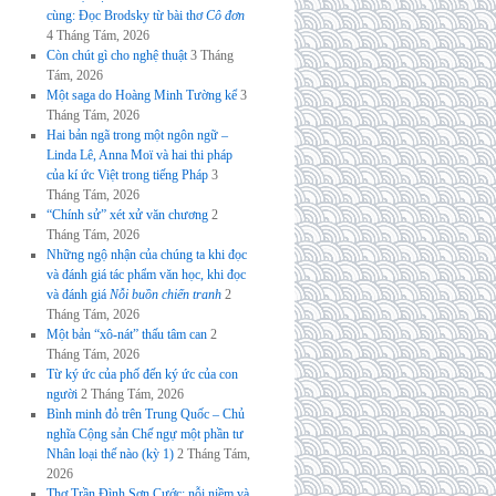
cùng: Đọc Brodsky từ bài thơ
Cô đơn
4 Tháng Tám, 2026
Còn chút gì cho nghệ thuật
3 Tháng
Tám, 2026
Một saga do Hoàng Minh Tường kể
3
Tháng Tám, 2026
Hai bản ngã trong một ngôn ngữ –
Linda Lê, Anna Moï và hai thi pháp
của kí ức Việt trong tiếng Pháp
3
Tháng Tám, 2026
“Chính sử” xét xử văn chương
2
Tháng Tám, 2026
Những ngộ nhận của chúng ta khi đọc
và đánh giá tác phẩm văn học, khi đọc
và đánh giá
Nỗi buồn chiến tranh
2
Tháng Tám, 2026
Một bản “xô-nát” thấu tâm can
2
Tháng Tám, 2026
Từ ký ức của phố đến ký ức của con
người
2 Tháng Tám, 2026
Bình minh đỏ trên Trung Quốc – Chủ
nghĩa Cộng sản Chế ngự một phần tư
Nhân loại thế nào (kỳ 1)
2 Tháng Tám,
2026
Thơ Trần Đình Sơn Cước: nỗi niềm và