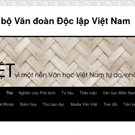
 bộ Văn đoàn Độc lập Việt Nam
Thơ
Nghiên cứu Phê bình
Tư liệu
Thảo luận
Văn học Miền Nam
k/Minds
Biếm họa
Thư bạn đọc
Media Văn Việt
Trao đổi
Trên k