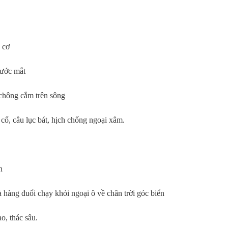
 cơ
nước mắt
 chông cắm trên sông
cổ, câu lục bát, hịch chống ngoại xâm.
n
à hàng đuổi chạy khỏi ngoại ô về chân trời góc biển
ao, thác sâu.