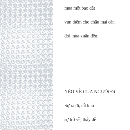
mua một bao đất
vun thêm cho chậu mai cằn
đợi mùa xuân đến.
NẺO VỀ CỦA NGƯỜi Đi
Sự ra đi, rất khó
sự trở về, thấy dễ