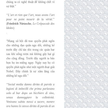
chúng ta có nghệ thuật để không chết vì
sự thật.”
“L’art et rien que l’art, nous avons l’art
pour ne point mourir de la vérité.”
(
Friedrich
Nietzsche
,
Le Crépuscule des
Idoles
)
.
“Mạng xã hội đã trao quyền phát ngôn
cho những đạo quân ngu dốt, những kẻ
trước đây chỉ tán dóc trong các quán bar
sau khi uống rượu mà không gây hại gì
cho cộng đồng. Trước đây người ta bảo
bọn họ im miệng ngay. Ngày nay họ có
quyền phát ngôn như một người đoạt giải
Nobel. Đây chính là sự xâm lăng của
những kẻ ngu dốt.”
“Social media danno diritto di parola a
legioni di imbecilli che prima parlavano
solo al
bar dopo un bicchiere di vino,
senza danneggiare la collettività.
Venivano subito messi a
tacere, mentre
ora hanno lo stesso diritto di parola di un