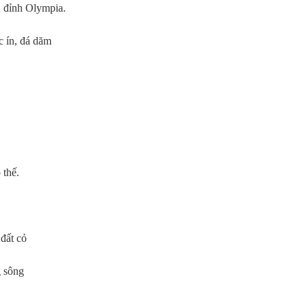
n đỉnh Olympia.
c ín, đá dăm
 thế.
 đất cỏ
g sông