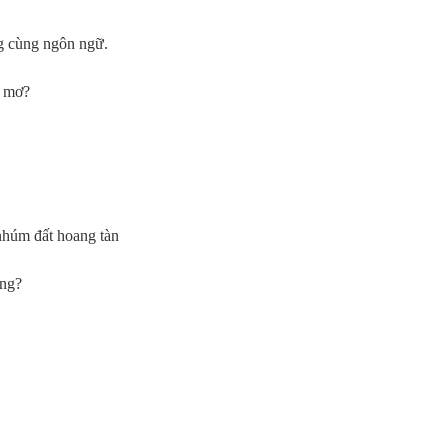
g cùng ngôn ngữ.
c mơ?
nhúm đất hoang tàn
àng?