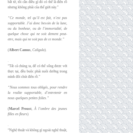
bất tử, tôi cần điều gì đó có thể là điên rồ
nhưng không phải của thế giới này.”
“Ce monde, tel qu’il est fait, n’est pas
supportable. J’ai donc besoin de la lune,
ou du
bonheur, ou de l’immortalité, de
quelque chose qui ne soit dement peut-
etre, mais qui
ne soit pas de ce monde.”
(
Albert Camus
,
Caligula
).
.
“Tất cả chúng ta, để có thể sống được với
thực tại, đều buộc phải nuôi dưỡng trong
mình đôi chút điên rồ.”
“Nous sommes tous obligés, pour rendre
la realite supportable, d’entretenir en
nous
quelques petites folies.”
(
Marcel Proust
,
À l’ombre des jeunes
filles en fleurs
)
.
“Nghệ thuật và không gì ngoài nghệ thuật,