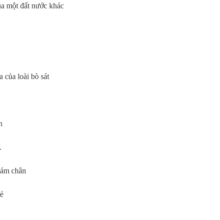
ủa một đất nước khác
 của loài bò sát
n
.
bám chân
rẻ