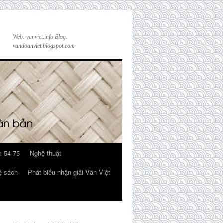
Web: vanviet.info Blog:
vandoanviet.blogspot.com
 54-75
Nghệ thuật
ệ sách
Phát biểu nhận giải Văn Việt