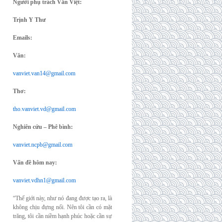
Người phụ trách Văn Việt:
Trịnh Y Thư
Emails:
Văn:
vanviet.van14@gmail.com
Thơ:
tho.vanviet.vd@gmail.com
Nghiên cứu – Phê bình:
vanviet.ncpb@gmail.com
Vấn đề hôm nay:
vanviet.vdhn1@gmail.com
“Thế giới này, như nó đang được tạo ra, là
không chịu đựng nổi. Nên tôi cần có mặt
trăng, tôi cần niềm hạnh phúc hoặc cần sự