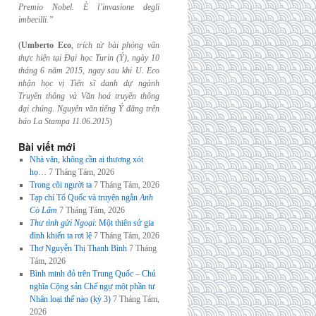
Premio Nobel. È l’invasione
degli
imbecilli.”
(
Umberto Eco
,
trích từ bài phỏng vấn
thực hiện tại Đại học Turin (Ý), ngày 10
tháng 6
năm 2015, ngay sau khi U. Eco
nhận học vị Tiến sĩ danh dự ngành
Truyền thông và
Văn hoá truyền thông
đại chúng. Nguyên văn tiếng Ý đăng trên
báo La Stampa
11.06.2015
)
Bài viết mới
Nhà văn, không cần ai thương xót
họ…
7 Tháng Tám, 2026
Trong cõi người ta
7 Tháng Tám, 2026
Tạp chí Tổ Quốc và truyện ngắn
Anh
Cò Lấm
7 Tháng Tám, 2026
Thư tình gửi Ngoại
: Một thiên sử gia
đình khiến ta rơi lệ
7 Tháng Tám, 2026
Thơ Nguyễn Thị Thanh Bình
7 Tháng
Tám, 2026
Bình minh đỏ trên Trung Quốc – Chủ
nghĩa Cộng sản Chế ngự một phần tư
Nhân loại thế nào (kỳ 3)
7 Tháng Tám,
2026