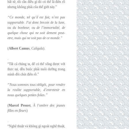
bất tử, tôi cần điều gì đó có thể là điên rồ
nhưng không phải của thế giới này.”
“Ce monde, tel qu’il est fait, n’est pas
supportable. J’ai donc besoin de la lune,
ou du
bonheur, ou de l’immortalité, de
quelque chose qui ne soit dement peut-
etre, mais qui
ne soit pas de ce monde.”
(
Albert Camus
,
Caligula
).
.
“Tất cả chúng ta, để có thể sống được với
thực tại, đều buộc phải nuôi dưỡng trong
mình đôi chút điên rồ.”
“Nous sommes tous obligés, pour rendre
la realite supportable, d’entretenir en
nous
quelques petites folies.”
(
Marcel Proust
,
À l’ombre des jeunes
filles en fleurs
)
.
“Nghệ thuật và không gì ngoài nghệ thuật,