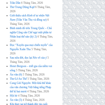
Trần Dần
6 Tháng Tám, 2026
Thơ Trung Dũng Kqđ
6 Tháng Tám,
2026
Giới thiệu sách
Kinh tế tư nhân Việt
Nam
(Trần Văn Thọ và đồng sự)
6
Tháng Tám, 2026
Bình minh đỏ trên Trung Quốc – Chủ
nghĩa Cộng sản Chế ngự một phần tư
Nhân loại thế nào (kỳ 2)
6 Tháng Tám,
2026
Đọc “Xuyên qua mọi chiến tuyến” của
Nguyễn Xuân Thọ
5 Tháng Tám,
2026
Sau nửa đời, đọc lại
Nẻo về của ý
5
Tháng Tám, 2026
Henri Bergson – triết gia của niềm vui
sống
5 Tháng Tám, 2026
Án văn (6)
5 Tháng Tám, 2026
Thơ Lê An Thế
5 Tháng Tám, 2026
Cung Giũ Nguyên: Một khả thể khác
của văn chương Việt bằng tiếng Pháp
thế kỉ hai mươi
4 Tháng Tám, 2026
Hội hè
4 Tháng Tám, 2026
Án văn (5)
4 Tháng Tám, 2026
Khi thực tại trở thành đức tin cuối