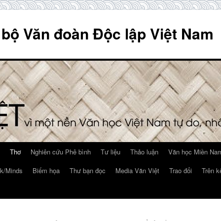
 bộ Văn đoàn Độc lập Việt Nam
Thơ
Nghiên cứu Phê bình
Tư liệu
Thảo luận
Văn học Miền Nam
k/Minds
Biếm họa
Thư bạn đọc
Media Văn Việt
Trao đổi
Trên k