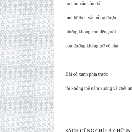
nụ hôn vẫn còn đó
mùi lữ thoa vẫn nồng đượm
nhưng không còn tiếng nói
con đường không trở về nhà
Bãi cỏ xanh phia trước
tôi không thể nằm xuống và chết n
(1/7/20
SÁCH CŨNG CHỈ LÀ CHỮ IN