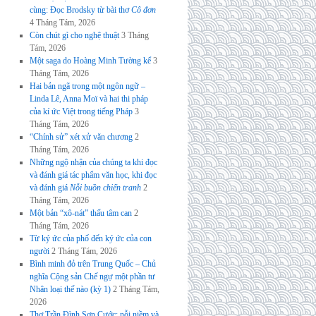
cùng: Đọc Brodsky từ bài thơ
Cô đơn
4 Tháng Tám, 2026
Còn chút gì cho nghệ thuật
3 Tháng
Tám, 2026
Một saga do Hoàng Minh Tường kể
3
Tháng Tám, 2026
Hai bản ngã trong một ngôn ngữ –
Linda Lê, Anna Moï và hai thi pháp
của kí ức Việt trong tiếng Pháp
3
Tháng Tám, 2026
“Chính sử” xét xử văn chương
2
Tháng Tám, 2026
Những ngộ nhận của chúng ta khi đọc
và đánh giá tác phẩm văn học, khi đọc
và đánh giá
Nỗi buồn chiến tranh
2
Tháng Tám, 2026
Một bản “xô-nát” thấu tâm can
2
Tháng Tám, 2026
Từ ký ức của phố đến ký ức của con
người
2 Tháng Tám, 2026
Bình minh đỏ trên Trung Quốc – Chủ
nghĩa Cộng sản Chế ngự một phần tư
Nhân loại thế nào (kỳ 1)
2 Tháng Tám,
2026
Thơ Trần Đình Sơn Cước: nỗi niềm và