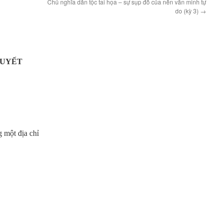
Chủ nghĩa dân tộc tai họa – sự sụp đổ của nền văn minh tự
do (kỳ 3)
→
HUYẾT
 một địa chỉ