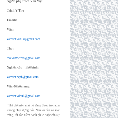
Người phụ trách Văn Việt:
Trịnh Y Thư
Emails:
Văn:
vanviet.van14@gmail.com
Thơ:
tho.vanviet.vd@gmail.com
Nghiên cứu – Phê bình:
vanviet.ncpb@gmail.com
Vấn đề hôm nay:
vanviet.vdhn1@gmail.com
“Thế giới này, như nó đang được tạo ra, là
không chịu đựng nổi. Nên tôi cần có mặt
trăng, tôi cần niềm hạnh phúc hoặc cần sự