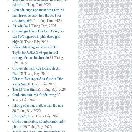
trăn trở
1 Tháng Tám, 2026
Biên bản cuộc họp thẩm định hơn 20
năm trước về cuốn tiểu thuyết
Thời
của thánh thần
1 Tháng Tám, 2026
Án văn (4)
1 Tháng Tám, 2026
Chuyên gia Phạm Chi Lan: Công lao
của 80% người dân phải được ghi
nhận
31 Tháng Bảy, 2026
Bảo vệ Mekong và Salween: Từ
Tuyên bố ASEAN về quyền môi
trường đến cơ chế thực thi
31 Tháng
Bảy, 2026
Chuyến du hành của Hoàng đế An
Nam
31 Tháng Bảy, 2026
Bài thơ
Hôm nay tôi ăn thịt
của Trần
Vàng Sao
31 Tháng Bảy, 2026
Thơ Lê Thọ Bình
31 Tháng Bảy, 2026
Cánh cửa luôn mở từ bên trong
30
Tháng Bảy, 2026
Không có ai hút thuốc ở trên lầu tám
30 Tháng Bảy, 2026
Chuyện tử tế
30 Tháng Bảy, 2026
Chiến tranh không có một khuôn mặt
phụ nữ
29 Tháng Bảy, 2026