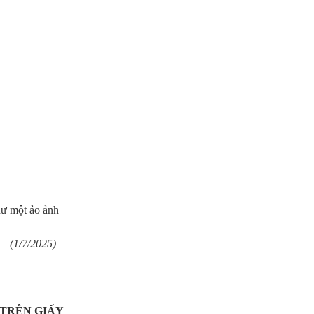
hư một ảo ảnh
25)
 TRÊN GIẤY