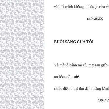
và biết mình không thể được cứu v
(9/7/2025)
BUỔI SÁNG CỦA TÔI
Và một ổ bánh mì xíu mại rau giấp 
nụ hôn mùi café
chiếc điện thoại thủ dâm thằng Mar
(30/7/202