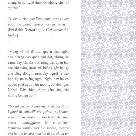
chúng ta có nghệ thuật để không chết vì
sự thật.”
“L’art et rien que l’art, nous avons l’art
pour ne point mourir de la vérité.”
(
Friedrich
Nietzsche
,
Le Crépuscule des
Idoles
)
.
“Mạng xã hội đã trao quyền phát ngôn
cho những đạo quân ngu dốt, những kẻ
trước đây chỉ tán dóc trong các quán bar
sau khi uống rượu mà không gây hại gì
cho cộng đồng. Trước đây người ta bảo
bọn họ im miệng ngay. Ngày nay họ có
quyền phát ngôn như một người đoạt giải
Nobel. Đây chính là sự xâm lăng của
những kẻ ngu dốt.”
“Social media danno diritto di parola a
legioni di imbecilli che prima parlavano
solo al
bar dopo un bicchiere di vino,
senza danneggiare la collettività.
Venivano subito messi a
tacere, mentre
ora hanno lo stesso diritto di parola di un