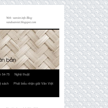
Web: vanviet.info Blog:
vandoanviet.blogspot.com
 54-75
Nghệ thuật
ệ sách
Phát biểu nhận giải Văn Việt