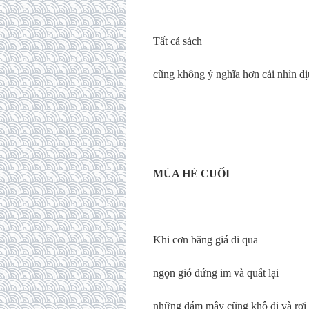
Tất cả sách
cũng không ý nghĩa hơn cái nhìn d
(5/7/
MÙA HÈ CUỐI
Khi cơn băng giá đi qua
ngọn gió đứng im và quắt lại
những đám mây cũng khô đi và rơi