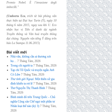
Premio Nobel. È l’invasione
degli
imbecilli.”
(
Umberto Eco
,
trích từ bài phỏng vấn
thực hiện tại Đại học Turin (Ý), ngày 10
tháng 6
năm 2015, ngay sau khi U. Eco
nhận học vị Tiến sĩ danh dự ngành
Truyền thông và
Văn hoá truyền thông
đại chúng. Nguyên văn tiếng Ý đăng trên
báo La Stampa
11.06.2015
)
Bài viết mới
Nhà văn, không cần ai thương xót
họ…
7 Tháng Tám, 2026
Trong cõi người ta
7 Tháng Tám, 2026
Tạp chí Tổ Quốc và truyện ngắn
Anh
Cò Lấm
7 Tháng Tám, 2026
Thư tình gửi Ngoại
: Một thiên sử gia
đình khiến ta rơi lệ
7 Tháng Tám, 2026
Thơ Nguyễn Thị Thanh Bình
7 Tháng
Tám, 2026
Bình minh đỏ trên Trung Quốc – Chủ
nghĩa Cộng sản Chế ngự một phần tư
Nhân loại thế nào (kỳ 3)
7 Tháng Tám,
2026