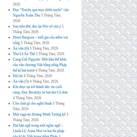
2026
Đọc “Xuyên qua mọi chiến tuyến” của
Nguyễn Xuân Thọ
5 Tháng Tám,
2026
Sau nửa đời, đọc lại
Nẻo về của ý
5
Tháng Tám, 2026
Henri Bergson – triết gia của niềm vui
sống
5 Tháng Tám, 2026
Án văn (6)
5 Tháng Tám, 2026
Thơ Lê An Thế
5 Tháng Tám, 2026
Cung Giũ Nguyên: Một khả thể khác
của văn chương Việt bằng tiếng Pháp
thế kỉ hai mươi
4 Tháng Tám, 2026
Hội hè
4 Tháng Tám, 2026
Án văn (5)
4 Tháng Tám, 2026
Khi thực tại trở thành đức tin cuối
cùng: Đọc Brodsky từ bài thơ
Cô đơn
4 Tháng Tám, 2026
Còn chút gì cho nghệ thuật
3 Tháng
Tám, 2026
Một saga do Hoàng Minh Tường kể
3
Tháng Tám, 2026
Hai bản ngã trong một ngôn ngữ –
Linda Lê, Anna Moï và hai thi pháp
của kí ức Việt trong tiếng Pháp
3