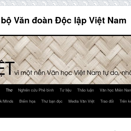
 bộ Văn đoàn Độc lập Việt Nam
Thơ
Nghiên cứu Phê bình
Tư liệu
Thảo luận
Văn học Miền Nam
k/Minds
Biếm họa
Thư bạn đọc
Media Văn Việt
Trao đổi
Trên k