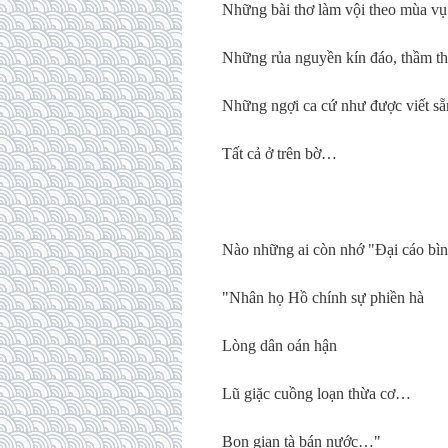
Những bài thơ làm vội theo mùa vụ
Những rủa nguyền kín đáo, thầm th
Những ngợi ca cứ như được viết sẵ
Tất cả ở trên bờ…
Nào những ai còn nhớ "Đại cáo bì
"Nhân họ Hồ chính sự phiền hà
Lòng dân oán hận
Lũ giặc cuồng loạn thừa cơ…
Bọn gian tà bán nước…"