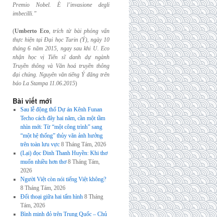
Premio Nobel. È l’invasione
degli
imbecilli.”
(
Umberto Eco
,
trích từ bài phỏng vấn
thực hiện tại Đại học Turin (Ý), ngày 10
tháng 6
năm 2015, ngay sau khi U. Eco
nhận học vị Tiến sĩ danh dự ngành
Truyền thông và
Văn hoá truyền thông
đại chúng. Nguyên văn tiếng Ý đăng trên
báo La Stampa
11.06.2015
)
Bài viết mới
Sau lễ động thổ Dự án Kênh Funan
Techo cách đây hai năm, cần một tầm
nhìn mới: Từ “một công trình” sang
“một hệ thống” thủy văn ảnh hưởng
trên toàn lưu vực
8 Tháng Tám, 2026
(Lại) đọc Đinh Thanh Huyền: Khi thơ
muốn nhiều hơn thơ
8 Tháng Tám,
2026
Người Việt còn nói tiếng Việt không?
8 Tháng Tám, 2026
Đối thoại giữa hai tấm hình
8 Tháng
Tám, 2026
Bình minh đỏ trên Trung Quốc – Chủ