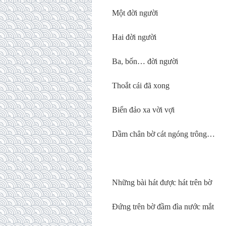
Một đời người
Hai đời người
Ba, bốn… đời người
Thoắt cái đã xong
Biển đảo xa vời vợi
Dầm chân bờ cát ngóng trông…
Những bài hát được hát trên bờ
Đứng trên bờ đầm đìa nước mắt