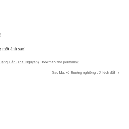
!
 một ánh sao!
Đặng Tiến (Thái Nguyên)
. Bookmark the
permalink
.
Gạc Ma, xót thương nghiêng trời lệch đất
→