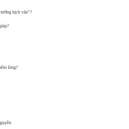
 tướng hịch văn"?
giáp?
 mềm lòng?
nguyền