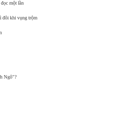
 đọc một lần
ì đôi khi vụng trộm
n
nh Ngô"?