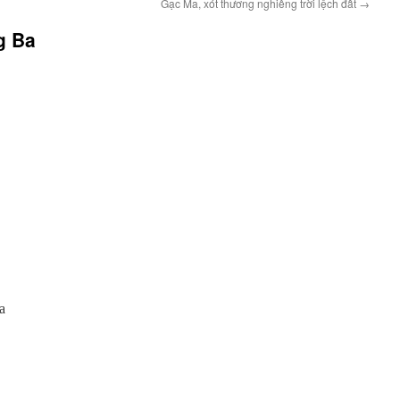
Gạc Ma, xót thương nghiêng trời lệch đất
→
g Ba
a