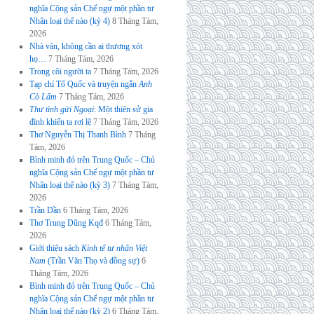
nghĩa Cộng sản Chế ngự một phần tư
Nhân loại thế nào (kỳ 4)
8 Tháng Tám,
2026
Nhà văn, không cần ai thương xót
họ…
7 Tháng Tám, 2026
Trong cõi người ta
7 Tháng Tám, 2026
Tạp chí Tổ Quốc và truyện ngắn
Anh
Cò Lấm
7 Tháng Tám, 2026
Thư tình gửi Ngoại
: Một thiên sử gia
đình khiến ta rơi lệ
7 Tháng Tám, 2026
Thơ Nguyễn Thị Thanh Bình
7 Tháng
Tám, 2026
Bình minh đỏ trên Trung Quốc – Chủ
nghĩa Cộng sản Chế ngự một phần tư
Nhân loại thế nào (kỳ 3)
7 Tháng Tám,
2026
Trần Dần
6 Tháng Tám, 2026
Thơ Trung Dũng Kqđ
6 Tháng Tám,
2026
Giới thiệu sách
Kinh tế tư nhân Việt
Nam
(Trần Văn Thọ và đồng sự)
6
Tháng Tám, 2026
Bình minh đỏ trên Trung Quốc – Chủ
nghĩa Cộng sản Chế ngự một phần tư
Nhân loại thế nào (kỳ 2)
6 Tháng Tám,