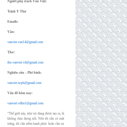
Người phụ trách Văn Việt:
Trịnh Y Thư
Emails:
Văn:
vanviet.van14@gmail.com
Thơ:
tho.vanviet.vd@gmail.com
Nghiên cứu – Phê bình:
vanviet.ncpb@gmail.com
Vấn đề hôm nay:
vanviet.vdhn1@gmail.com
“Thế giới này, như nó đang được tạo ra, là
không chịu đựng nổi. Nên tôi cần có mặt
trăng, tôi cần niềm hạnh phúc hoặc cần sự