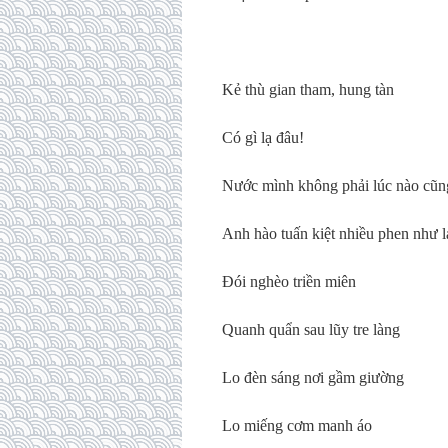
Kẻ thù gian tham, hung tàn
Có gì lạ đâu!
Nước mình không phải lúc nào cũ
Anh hào tuấn kiệt nhiều phen như l
Đói nghèo triền miên
Quanh quẩn sau lũy tre làng
Lo đèn sáng nơi gầm giường
Lo miếng cơm manh áo