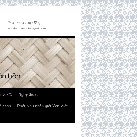
Web: vanviet.info Blog:
vandoanviet.blogspot.com
 54-75
Nghệ thuật
ệ sách
Phát biểu nhận giải Văn Việt