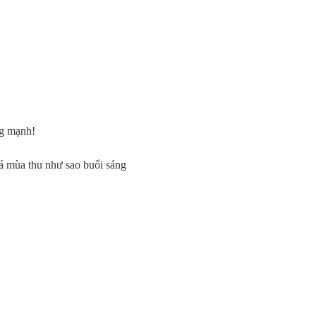
ng mạnh!
á mùa thu như sao buổi sáng