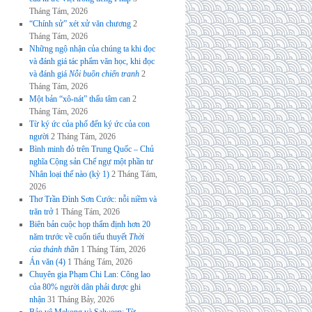
Tháng Tám, 2026
“Chính sử” xét xử văn chương
2
Tháng Tám, 2026
Những ngộ nhận của chúng ta khi đọc
và đánh giá tác phẩm văn học, khi đọc
và đánh giá
Nỗi buồn chiến tranh
2
Tháng Tám, 2026
Một bản “xô-nát” thấu tâm can
2
Tháng Tám, 2026
Từ ký ức của phố đến ký ức của con
người
2 Tháng Tám, 2026
Bình minh đỏ trên Trung Quốc – Chủ
nghĩa Cộng sản Chế ngự một phần tư
Nhân loại thế nào (kỳ 1)
2 Tháng Tám,
2026
Thơ Trần Đình Sơn Cước: nỗi niềm và
trăn trở
1 Tháng Tám, 2026
Biên bản cuộc họp thẩm định hơn 20
năm trước về cuốn tiểu thuyết
Thời
của thánh thần
1 Tháng Tám, 2026
Án văn (4)
1 Tháng Tám, 2026
Chuyên gia Phạm Chi Lan: Công lao
của 80% người dân phải được ghi
nhận
31 Tháng Bảy, 2026