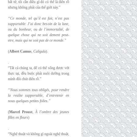
bất tử, tôi cần điều gì đó có thể là điên rồ
nhưng không phải của thế giới này.”
“Ce monde, tel qu’il est fait, n’est pas
supportable. J’ai donc besoin de la lune,
ou du
bonheur, ou de l’immortalité, de
quelque chose qui ne soit dement peut-
etre, mais qui
ne soit pas de ce monde.”
(
Albert Camus
,
Caligula
).
.
“Tất cả chúng ta, để có thể sống được với
thực tại, đều buộc phải nuôi dưỡng trong
mình đôi chút điên rồ.”
“Nous sommes tous obligés, pour rendre
la realite supportable, d’entretenir en
nous
quelques petites folies.”
(
Marcel Proust
,
À l’ombre des jeunes
filles en fleurs
)
.
“Nghệ thuật và không gì ngoài nghệ thuật,