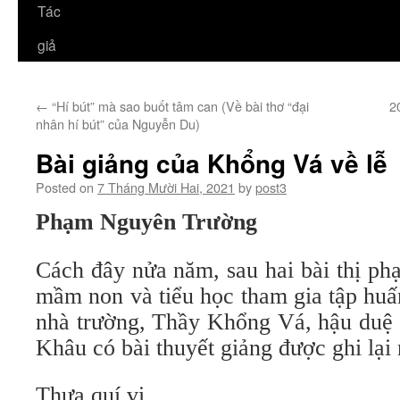
Tác
giả
←
“Hí bút” mà sao buốt tâm can (Về bài thơ “đại
2
nhân hí bút” của Nguyễn Du)
Bài giảng của Khổng Vá về lễ
Posted on
7 Tháng Mười Hai, 2021
by
post3
Phạm Nguyên Trường
Cách đây nửa năm, sau hai bài thị ph
mầm non và tiểu học tham gia tập huấ
nhà trường, Thầy Khổng Vá, hậu duệ 
Khâu có bài thuyết giảng được ghi lại
Thưa quí vị,