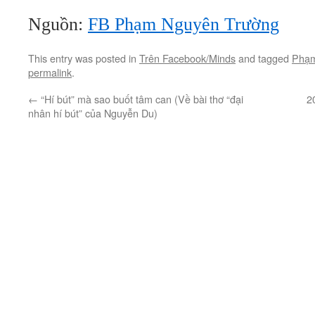
Nguồn:
FB Phạm Nguyên Trường
This entry was posted in
Trên Facebook/Minds
and tagged
Phạ
permalink
.
←
“Hí bút” mà sao buốt tâm can (Về bài thơ “đại
2
nhân hí bút” của Nguyễn Du)