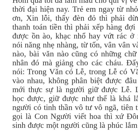
Hôm qua tôi đã làm mẫu cho quí vị về
thời đại hiện nay. Trẻ em ngay từ nh
ơn, Xin lỗi, thấy đèn đỏ thì phải d
thanh toán tiền thì phải xếp hàng đợ
được ồn ào, khạc nhổ hay vứt rác ở n
nói năng nhẹ nhàng, từ tốn, vân vân v
nào, bài văn nào cũng có những chữ 
nhân đó mà giảng cho các cháu. Đấy 
nói: Trong Văn có Lễ, trong Lễ có V
vào nhau, không phân biệt được đâu 
mới thực sự là người giữ được Lễ. 
học được, giữ được như thế là khá l
người có tinh thần vô tư vô ngã, tiên 
gọi là Con Người viết hoa thì xứ Đ
sinh được một người cũng là phúc lắm 