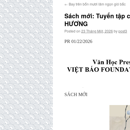
←
Bay trên bốn mươi lăm ngọn gió bấc
Sách mới: Tuyển tập 
HƯƠNG
Posted on
23 Tháng Một, 2026
by
post3
PR 01/22/2026
SÁCH MỚI