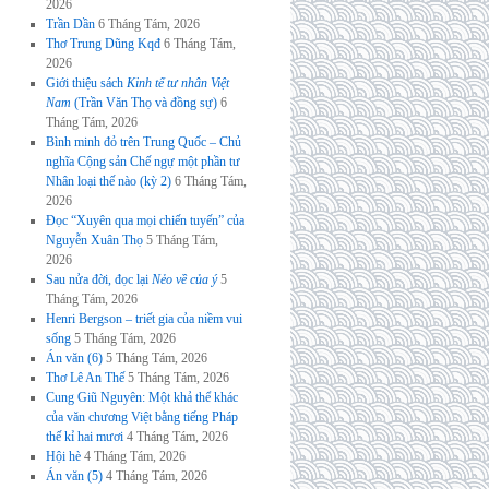
2026
Trần Dần
6 Tháng Tám, 2026
Thơ Trung Dũng Kqđ
6 Tháng Tám,
2026
Giới thiệu sách
Kinh tế tư nhân Việt
Nam
(Trần Văn Thọ và đồng sự)
6
Tháng Tám, 2026
Bình minh đỏ trên Trung Quốc – Chủ
nghĩa Cộng sản Chế ngự một phần tư
Nhân loại thế nào (kỳ 2)
6 Tháng Tám,
2026
Đọc “Xuyên qua mọi chiến tuyến” của
Nguyễn Xuân Thọ
5 Tháng Tám,
2026
Sau nửa đời, đọc lại
Nẻo về của ý
5
Tháng Tám, 2026
Henri Bergson – triết gia của niềm vui
sống
5 Tháng Tám, 2026
Án văn (6)
5 Tháng Tám, 2026
Thơ Lê An Thế
5 Tháng Tám, 2026
Cung Giũ Nguyên: Một khả thể khác
của văn chương Việt bằng tiếng Pháp
thế kỉ hai mươi
4 Tháng Tám, 2026
Hội hè
4 Tháng Tám, 2026
Án văn (5)
4 Tháng Tám, 2026