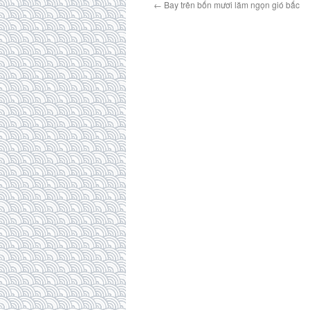
←
Bay trên bốn mươi lăm ngọn gió bấc