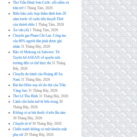
Thơ Trần Đình Sơn Cước: nỗi niềm và
trăn trở
1 Tháng Tám, 2026
Biên bản cuộc họp thẩm định hơn 20
năm trước về cuốn tiểu thuyết
Thời
của thánh thần
1 Tháng Tám, 2026
Án văn (4)
1 Tháng Tám, 2026
Chuyên gia Phạm Chi Lan: Công lao
của 80% người dân phải được ghi
nhận
31 Tháng Bảy, 2026
Bảo vệ Mekong và Salween: Từ
Tuyên bố ASEAN về quyền môi
trường đến cơ chế thực thi
31 Tháng
Bảy, 2026
Chuyến du hành của Hoàng đế An
Nam
31 Tháng Bảy, 2026
Bài thơ
Hôm nay tôi ăn thịt
của Trần
Vàng Sao
31 Tháng Bảy, 2026
Thơ Lê Thọ Bình
31 Tháng Bảy, 2026
Cánh cửa luôn mở từ bên trong
30
Tháng Bảy, 2026
Không có ai hút thuốc ở trên lầu tám
30 Tháng Bảy, 2026
Chuyện tử tế
30 Tháng Bảy, 2026
Chiến tranh không có một khuôn mặt
phụ nữ
29 Tháng Bảy, 2026