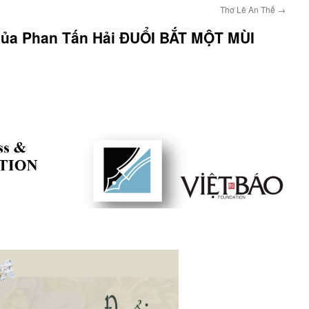
Thơ Lê An Thế
→
của Phan Tấn Hải ĐUỔI BẮT MỘT MÙI