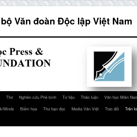
 bộ Văn đoàn Độc lập Việt Nam
Thơ
Nghiên cứu Phê bình
Tư liệu
Thảo luận
Văn học Miền Nam
k/Minds
Biếm họa
Thư bạn đọc
Media Văn Việt
Trao đổi
Trên k