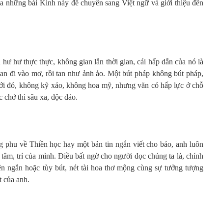
ủa những bài Kinh này để chuyển sang Việt ngữ và giới thiệu đến
 hư hư thực thực, không gian lẫn thời gian, cái hấp dẫn của nó là
man đi vào mơ, rồi tan như ảnh ảo. Một bút pháp không bút pháp,
ể tới đó, không kỹ xảo, không hoa mỹ, nhưng văn có hấp lực ở chỗ
chở thì sâu xa, độc đáo.
g phu về Thiền học hay một bản tin ngắn viết cho báo, anh luôn
 tâm, trí của mình. Điều bất ngờ cho người đọc chúng ta là, chính
yện ngắn hoặc tùy bút, nét tài hoa thơ mộng cùng sự tưởng tượng
t của anh.