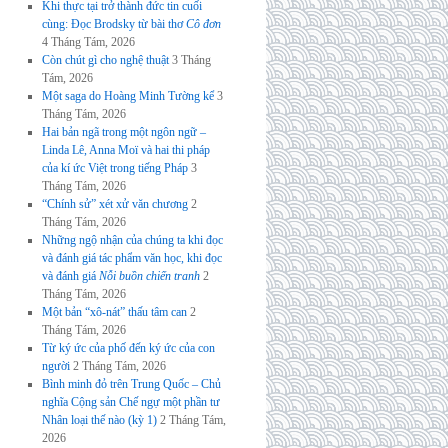
Khi thực tại trở thành đức tin cuối
cùng: Đọc Brodsky từ bài thơ
Cô đơn
4 Tháng Tám, 2026
Còn chút gì cho nghệ thuật
3 Tháng
Tám, 2026
Một saga do Hoàng Minh Tường kể
3
Tháng Tám, 2026
Hai bản ngã trong một ngôn ngữ –
Linda Lê, Anna Moï và hai thi pháp
của kí ức Việt trong tiếng Pháp
3
Tháng Tám, 2026
“Chính sử” xét xử văn chương
2
Tháng Tám, 2026
Những ngộ nhận của chúng ta khi đọc
và đánh giá tác phẩm văn học, khi đọc
và đánh giá
Nỗi buồn chiến tranh
2
Tháng Tám, 2026
Một bản “xô-nát” thấu tâm can
2
Tháng Tám, 2026
Từ ký ức của phố đến ký ức của con
người
2 Tháng Tám, 2026
Bình minh đỏ trên Trung Quốc – Chủ
nghĩa Cộng sản Chế ngự một phần tư
Nhân loại thế nào (kỳ 1)
2 Tháng Tám,
2026