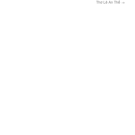
Thơ Lê An Thế
→