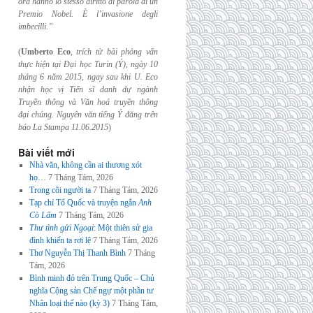
ora hanno lo stesso diritto di parola di un
Premio Nobel. È l’invasione
degli
imbecilli.”
(
Umberto Eco
,
trích từ bài phỏng vấn
thực hiện tại Đại học Turin (Ý), ngày 10
tháng 6
năm 2015, ngay sau khi U. Eco
nhận học vị Tiến sĩ danh dự ngành
Truyền thông và
Văn hoá truyền thông
đại chúng. Nguyên văn tiếng Ý đăng trên
báo La Stampa
11.06.2015
)
Bài viết mới
Nhà văn, không cần ai thương xót
họ…
7 Tháng Tám, 2026
Trong cõi người ta
7 Tháng Tám, 2026
Tạp chí Tổ Quốc và truyện ngắn
Anh
Cò Lấm
7 Tháng Tám, 2026
Thư tình gửi Ngoại
: Một thiên sử gia
đình khiến ta rơi lệ
7 Tháng Tám, 2026
Thơ Nguyễn Thị Thanh Bình
7 Tháng
Tám, 2026
Bình minh đỏ trên Trung Quốc – Chủ
nghĩa Cộng sản Chế ngự một phần tư
Nhân loại thế nào (kỳ 3)
7 Tháng Tám,