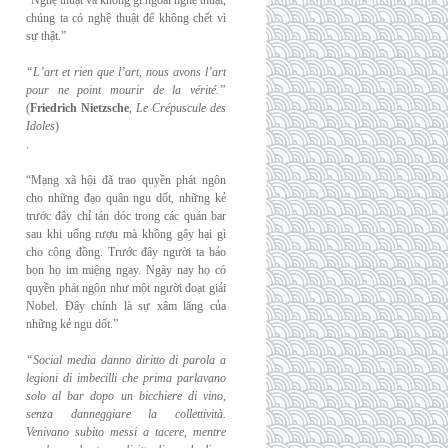
“Nghệ thuật và không gì ngoài nghệ thuật,
chúng ta có nghệ thuật để không chết vì
sự thật.”
“L’art et rien que l’art, nous avons l’art
pour ne point mourir de la vérité.”
(
Friedrich
Nietzsche
,
Le Crépuscule des
Idoles
)
.
“Mạng xã hội đã trao quyền phát ngôn
cho những đạo quân ngu dốt, những kẻ
trước đây chỉ tán dóc trong các quán bar
sau khi uống rượu mà không gây hại gì
cho cộng đồng. Trước đây người ta bảo
bọn họ im miệng ngay. Ngày nay họ có
quyền phát ngôn như một người đoạt giải
Nobel. Đây chính là sự xâm lăng của
những kẻ ngu dốt.”
“Social media danno diritto di parola a
legioni di imbecilli che prima parlavano
solo al
bar dopo un bicchiere di vino,
senza danneggiare la collettività.
Venivano subito messi a
tacere, mentre