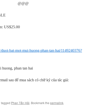
@@@
BLE
bán: US$25.00
/duoi-bat-mot-mui-huong-phan-tan-hai/1149240376?
i huong, phan tan hai
email sau để mua sách có chữ ký của tác giả:
 tagged
Phan Tấn Hải
. Bookmark the
permalink
.