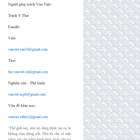
Người phụ trách Văn Việt:
Trịnh Y Thư
Emails:
Văn:
vanviet.van14@gmail.com
Thơ:
tho.vanviet.vd@gmail.com
Nghiên cứu – Phê bình:
vanviet.ncpb@gmail.com
Vấn đề hôm nay:
vanviet.vdhn1@gmail.com
“Thế giới này, như nó đang được tạo ra, là
không chịu đựng nổi. Nên tôi cần có mặt
trăng, tôi cần niềm hạnh phúc hoặc cần sự