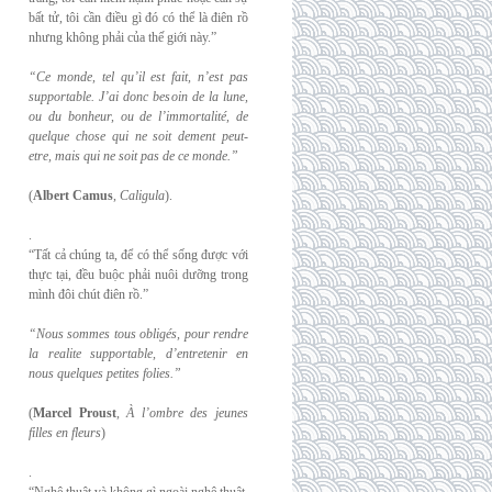
bất tử, tôi cần điều gì đó có thể là điên rồ
nhưng không phải của thế giới này.”
“Ce monde, tel qu’il est fait, n’est pas
supportable. J’ai donc besoin de la lune,
ou du
bonheur, ou de l’immortalité, de
quelque chose qui ne soit dement peut-
etre, mais qui
ne soit pas de ce monde.”
(
Albert Camus
,
Caligula
).
.
“Tất cả chúng ta, để có thể sống được với
thực tại, đều buộc phải nuôi dưỡng trong
mình đôi chút điên rồ.”
“Nous sommes tous obligés, pour rendre
la realite supportable, d’entretenir en
nous
quelques petites folies.”
(
Marcel Proust
,
À l’ombre des jeunes
filles en fleurs
)
.