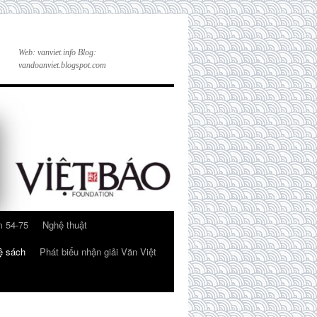
Web: vanviet.info Blog:
vandoanviet.blogspot.com
 54-75
Nghệ thuật
ệ sách
Phát biểu nhận giải Văn Việt