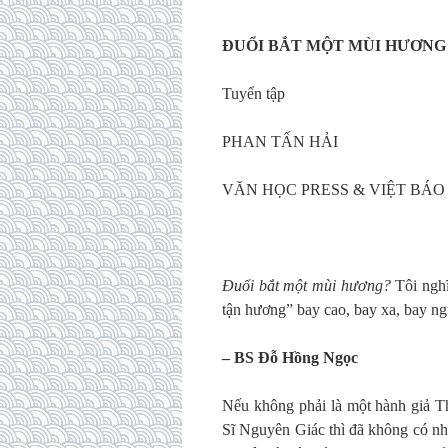
ĐUỔI BẮT MỘT MÙI HƯƠNG
Tuyển tập
PHAN TẤN HẢI
VĂN HỌC PRESS & VIỆT BÁO F
Đuổi bắt một mùi hương?
Tôi nghĩ
tận hương” bay cao, bay xa, bay n
–
BS Đỗ Hồng Ngọc
Nếu không phải là một hành giả 
Sĩ Nguyên Giác thì đã không có nh