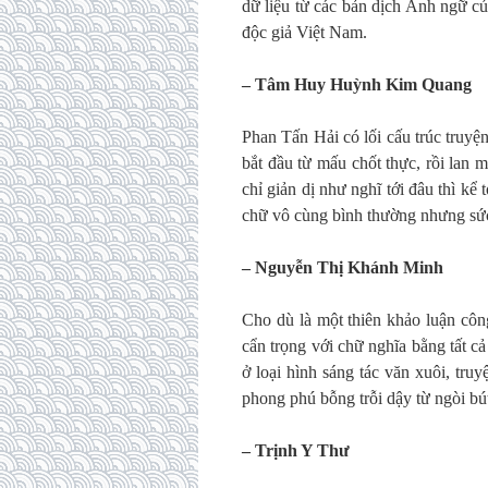
dữ liệu từ các bản dịch Anh ngữ c
độc giả Việt Nam.
–
Tâm Huy Huỳnh Kim Quang
Phan Tấn Hải có lối cấu trúc truyện
bắt đầu từ mấu chốt thực, rồi lan 
chỉ giản dị như nghĩ tới đâu thì k
chữ vô cùng bình thường nhưng sức 
– Nguyễn Thị Khánh Minh
Cho dù là một thiên khảo luận côn
cẩn trọng với chữ nghĩa bằng tất cả
ở loại hình sáng tác văn xuôi, tru
phong phú bỗng trỗi dậy từ ngòi bú
–
T
rịnh Y Thư