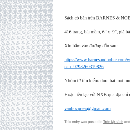
Sách có bán trên BARNES & NO
416 trang, bìa mềm, 6” x 9”, giá 
Xin bấm vào đường dẫn sau:
https://www.barnesandnoble.com/w
ean=9798260319826
Nhóm từ tìm kiếm: duoi bat mot mu
Hoặc liên lạc với NXB qua địa chỉ 
vanhocpress@gmail.com
This entry was posted in
Trên kệ sách
and