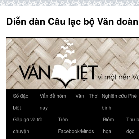
Skip
to
Diễn đàn Câu lạc bộ Văn đoàn
content
Số đặc
Vấn đề hôm
Văn
Thơ
Nghiên cứu Phê
biệt
nay
bình
Gặp gỡ và trò
Trên
Biếm
Thư 
chuyện
Facebook/Minds
họa
đọc