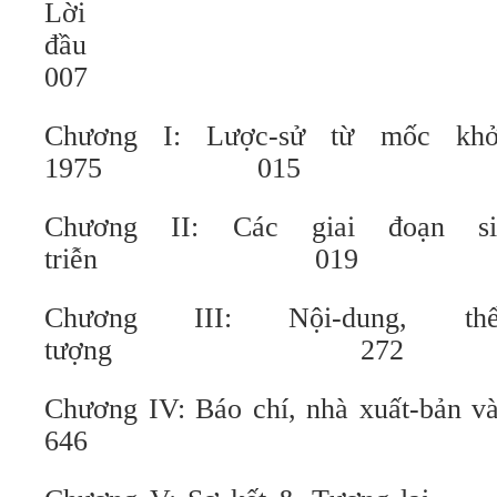
Lời
đ
007
Chương I: Lược-sử từ mốc khở
1975 015
Chương II: Các giai đoạn s
triễn 019
Chương III: Nội-dung, th
tượng 272
Chương IV: Báo chí, nhà xuất-bản v
646