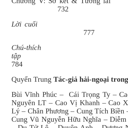
Chương V: Sơ kết & Tư
732
Lời cuối
777
Chú-thíc
t
784
Quyển Trung
Tác-giả hải-ngoại trong
Bùi Vĩnh Phúc – Cái Trọng Ty – C
Nguyên LT – Cao Vị Khanh – Cao 
Lý – Chân Phương – Cung Tích Biền
Cung Vũ Nguyễn Hữu Nghĩa – Diễm
– Du Tử Lê – Duyên Anh – Dư