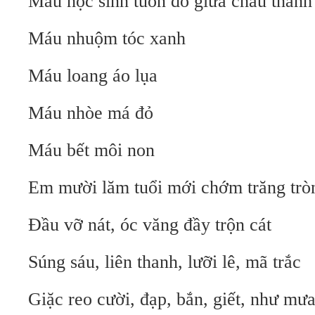
Máu học sinh tuôn đổ giữa châu thành
Máu nhuộm tóc xanh
Máu loang áo lụa
Máu nhòe má đỏ
Máu bết môi non
Em mười lăm tuổi mới chớm trăng trò
Đầu vỡ nát, óc văng đầy trộn cát
Súng sáu, liên thanh, lưỡi lê, mã trắc
Giặc reo cười, đạp, bắn, giết, như mư