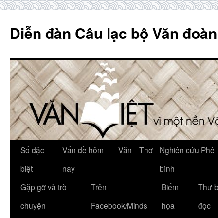
Skip
to
Diễn đàn Câu lạc bộ Văn đoàn
content
Số đặc
Vấn đề hôm
Văn
Thơ
Nghiên cứu Phê
biệt
nay
bình
Gặp gỡ và trò
Trên
Biếm
Thư 
chuyện
Facebook/Minds
họa
đọc