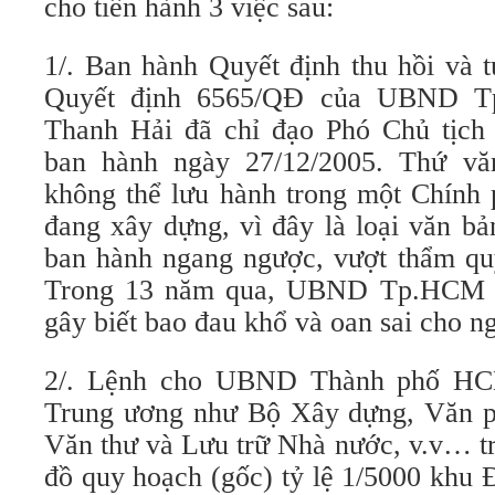
cho tiến hành 3 việc sau:
1/. Ban hành Quyết định thu hồi và 
Quyết định 6565/QĐ của UBND 
Thanh Hải đã chỉ đạo Phó Chủ tịc
ban hành ngày 27/12/2005. Thứ văn
không thể lưu hành trong một Chính 
đang xây dựng, vì đây là loại văn b
ban hành ngang ngược, vượt thẩm quy
Trong 13 năm qua, UBND Tp.HCM đ
gây biết bao đau khổ và oan sai cho 
2/. Lệnh cho UBND Thành phố HC
Trung ương như Bộ Xây dựng, Văn p
Văn thư và Lưu trữ Nhà nước, v.v… t
đồ quy hoạch (gốc) tỷ lệ 1/5000 kh