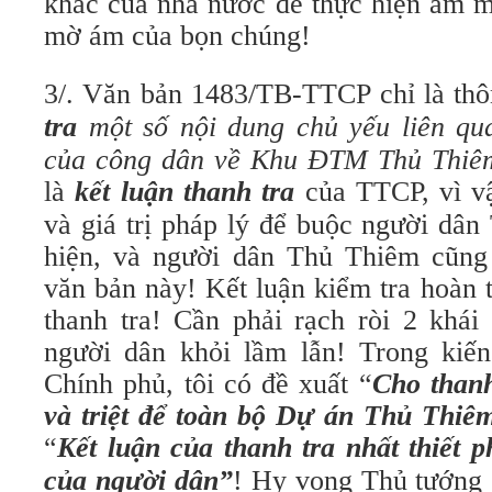
khác của nhà nước để thực hiện âm m
mờ ám của bọn chúng!
3/. Văn bản 1483/TB-TTCP chỉ là thô
tra
một số nội dung chủ yếu liên qua
của công dân về Khu ĐTM Thủ Thiê
là
kết luận thanh tra
của TTCP, vì v
và giá trị pháp lý để buộc người dâ
hiện, và người dân Thủ Thiêm cũng
văn bản này! Kết luận kiểm tra hoàn 
thanh tra! Cần phải rạch ròi 2 khái
người dân khỏi lầm lẫn! Trong kiế
Chính phủ, tôi có đề xuất “
Cho thanh
và triệt để toàn bộ Dự án Thủ Thiêm
“
Kết luận của thanh tra nhất thiết 
của người dân”
!
Hy vọng Thủ tướng 