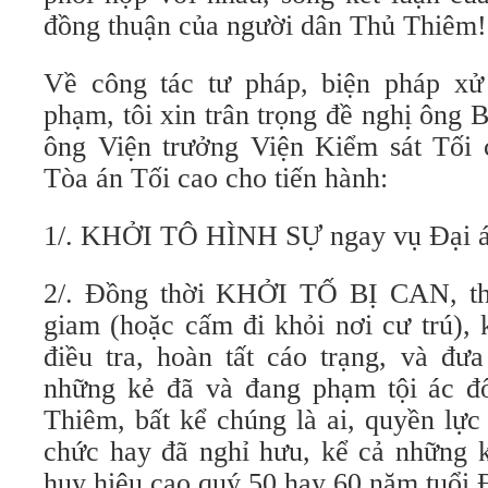
đồng thuận của người dân Thủ Thiêm!
Về công tác tư pháp, biện pháp xử
phạm, tôi xin trân trọng đề nghị ông
ông Viện trưởng Viện Kiểm sát Tối
Tòa án Tối cao cho tiến hành:
1/. KHỞI TÔ HÌNH SỰ ngay vụ Đại á
2/. Đồng thời KHỞI TỐ BỊ CAN, thự
giam (hoặc cấm đi khỏi nơi cư trú), 
điều tra, hoàn tất cáo trạng, và đư
những kẻ đã và đang phạm tội ác đ
Thiêm, bất kể chúng là ai, quyền lực
chức hay đã nghỉ hưu, kể cả những k
huy hiệu cao quý 50 hay 60 năm tuổi 