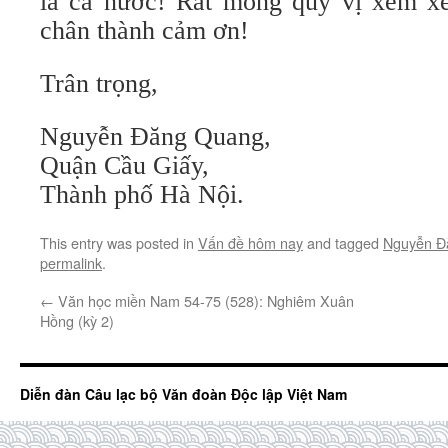
là cả nước! Rất mong quý vị xem xé
chân thành cảm ơn!
Trân trọng,
Nguyễn Đăng Quang,
Quận Cầu Giấy,
Thành phố Hà Nội.
This entry was posted in
Vấn đề hôm nay
and tagged
Nguyễn Đ
permalink
.
←
Văn học miền Nam 54-75 (528): Nghiêm Xuân
Hồng (kỳ 2)
Diễn đàn Câu lạc bộ Văn đoàn Độc lập Việt Nam