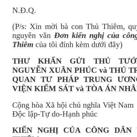
N.Đ.Q.
(P/s: Xin mời bà con Thủ Thiêm, qu
nguyên văn
Đơn kiến nghị của côn
Thiêm
của tôi đính kèm dưới đây)
THƯ KHẨN GỬI THỦ TƯỚ
NGUYỄN XUÂN PHÚC và THỦ T
QUAN TƯ PHÁP TRUNG ƯƠN
VIỆN KIỂM SÁT và TÒA ÁN NH
Cộng hòa Xã hội chủ nghĩa Việt Nam
Độc lập-Tự do-Hạnh phúc
KIẾN NGHỊ CỦA CÔNG DÂN