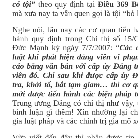
có tội”
theo quy định tại
Điều 369 B
mà xưa nay ta vẫn quen gọi là tội “bỏ 
Nghe nói, lâu nay các cơ quan tiến h
hành quy định trong Chỉ thị số 1
Đức Mạnh ký ngày 7/7/2007: “
Các 
luật khi phát hiện đảng viên vi phạ
cáo bằng văn bản với cấp ủy Đảng tr
viên đó. Chỉ sau khi được cấp ủy 
tra, khởi tố, bắt tạm giam… thì cơ 
mới được tiến hành các biện pháp t
Trung ương Đảng có chỉ thị như vậy, t
bình luận gì thêm! Xin nhường lại ch
gia luật pháp và các chính trị gia mổ 
Vừa viết đến đây thì nhận được ti