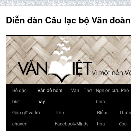
Skip
to
Diễn đàn Câu lạc bộ Văn đoàn
content
Số đặc
Vấn đề hôm
Văn
Thơ
Nghiên cứu Phê
biệt
nay
bình
Gặp gỡ và trò
Trên
Biếm
Thư 
chuyện
Facebook/Minds
họa
đọc