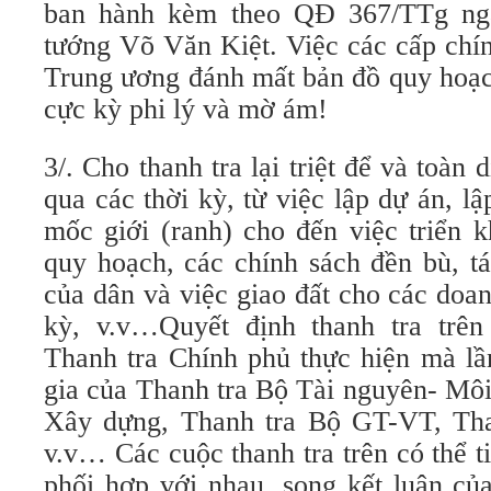
ban hành kèm theo QĐ 367/TTg ng
tướng Võ Văn Kiệt. Việc các cấp ch
Trung ương đánh mất bản đồ quy hoạc
cực kỳ phi lý và mờ ám!
3/. Cho thanh tra lại triệt để và toà
qua các thời kỳ, từ việc lập dự án, l
mốc giới (ranh) cho đến việc triển k
quy hoạch, các chính sách đền bù, tá
của dân và việc giao đất cho các doa
kỳ, v.v…Quyết định thanh tra trên
Thanh tra Chính phủ thực hiện mà lầ
gia của Thanh tra Bộ Tài nguyên- Môi
Xây dựng, Thanh tra Bộ GT-VT, Tha
v.v… Các cuộc thanh tra trên có thể t
phối hợp với nhau, song kết luận của