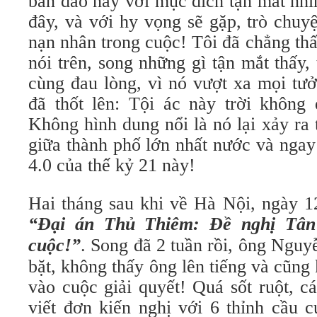
bán đảo này với mục đích tận mắt nhì
đây, và với hy vọng sẽ gặp, trò chuy
nạn nhân trong cuộc! Tôi đã chẳng th
nói trên, song những gì tận mắt thấy, 
cùng đau lòng, vì nó vượt xa mọi tưở
đã thốt lên: Tội ác này trời không 
Không hình dung nổi là nó lại xảy ra
giữa thành phố lớn nhất nước và ngay
4.0 của thế kỷ 21 này!
Hai tháng sau khi về Hà Nội, ngày 12
“Đại án Thủ Thiêm: Đề nghị Tân
cuộc!”
. Song đã 2 tuần rồi, ông Ngu
bặt, không thấy ông lên tiếng và cũng
vào cuộc giải quyết! Quá sốt ruột, c
viết đơn kiến nghị với 6 thỉnh cầu c