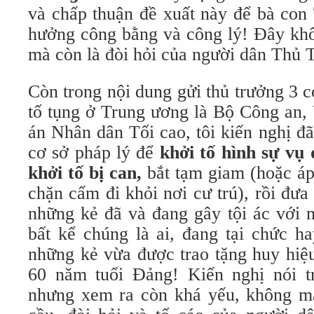
và chấp thuận đề xuất này để bà co
hưởng công bằng và công lý! Đây kh
mà còn là đòi hỏi của người dân Thủ 
Còn trong nội dung gửi thủ trưởng 3 
tố tụng ở Trung ương là Bộ Công an,
án Nhân dân Tối cao, tôi kiến nghị đ
cơ sở pháp lý để
khởi tố hình sự vụ
khởi tố bị can,
bắt tạm giam (hoặc á
chặn cấm đi khỏi nơi cư trú), rồi đưa 
những kẻ đã và đang gây tội ác với 
bất kể chúng là ai, đang tại chức h
những kẻ vừa được trao tặng huy hiệ
60 năm tuổi Đảng! Kiến nghị nói trê
nhưng xem ra còn khá yếu, không m