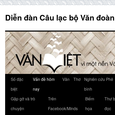
Skip
to
Diễn đàn Câu lạc bộ Văn đoàn
content
Số đặc
Vấn đề hôm
Văn
Thơ
Nghiên cứu Phê
biệt
nay
bình
Gặp gỡ và trò
Trên
Biếm
Thư 
chuyện
Facebook/Minds
họa
đọc