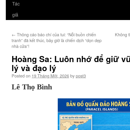
Tác
giả
←
Thông cáo báo chí của tui: “Nỗi buồn chiến
Không t
tranh” đã kết thúc, bây giờ là chiến dịch “dọn dẹp
nhà cửa”!
Hoàng Sa: Luôn nhớ để giữ vữ
lý và đạo lý
Posted on
19 Tháng Một, 2026
by
post3
Lê Thọ Bình