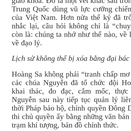
giáo khoa. Đó là một vết khắc sâu tro
Trung Quốc dùng vũ lực cưỡng chiế
của Việt Nam. Hơn nửa thế kỷ đã trô
nhắc lại, câu hỏi không chỉ là “chu
còn là: chúng ta nhớ như thế nào, về l
về đạo lý.
Lịch sử không thể bị xóa bằng đại bác
Hoàng Sa không phải “tranh chấp mơ 
các chúa Nguyễn đã tổ chức đội Ho
khai thác, đo đạc, cắm mốc, thực
Nguyễn sau này tiếp tục quản lý liê
thời Pháp bảo hộ, chính quyền Đông 
thi chủ quyền ấy bằng những văn bản 
trạm khí tượng, bản đồ chính thức.