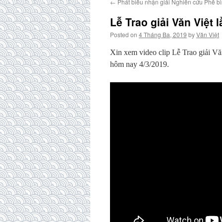
←
Phát biểu nhận giải Nghiên cứu Phê b
Lễ Trao giải Văn Việt 
Posted on
4 Tháng Ba, 2019
by
Văn Việt
Xin xem video clip Lễ Trao giải Vă
hôm nay 4/3/2019.