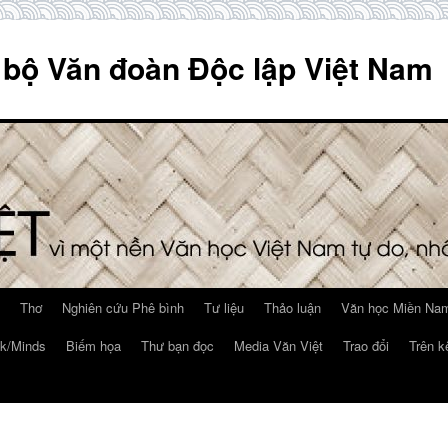
 bộ Văn đoàn Độc lập Việt Nam
Thơ
Nghiên cứu Phê bình
Tư liệu
Thảo luận
Văn học Miền Nam
k/Minds
Biếm họa
Thư bạn đọc
Media Văn Việt
Trao đổi
Trên k