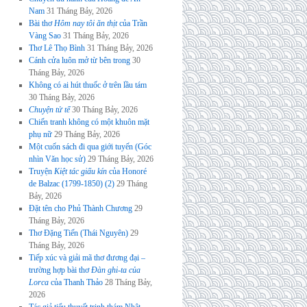
Nam
31 Tháng Bảy, 2026
Bài thơ
Hôm nay tôi ăn thịt
của Trần
Vàng Sao
31 Tháng Bảy, 2026
Thơ Lê Thọ Bình
31 Tháng Bảy, 2026
Cánh cửa luôn mở từ bên trong
30
Tháng Bảy, 2026
Không có ai hút thuốc ở trên lầu tám
30 Tháng Bảy, 2026
Chuyện tử tế
30 Tháng Bảy, 2026
Chiến tranh không có một khuôn mặt
phụ nữ
29 Tháng Bảy, 2026
Một cuốn sách đi qua giới tuyến (Góc
nhìn Văn học sử)
29 Tháng Bảy, 2026
Truyện
Kiệt tác giấu kín
của Honoré
de Balzac (1799-1850) (2)
29 Tháng
Bảy, 2026
Đặt tên cho Phủ Thành Chương
29
Tháng Bảy, 2026
Thơ Đặng Tiến (Thái Nguyên)
29
Tháng Bảy, 2026
Tiếp xúc và giải mã thơ đương đại –
trường hợp bài thơ
Đàn ghi-ta của
Lorca
của Thanh Thảo
28 Tháng Bảy,
2026