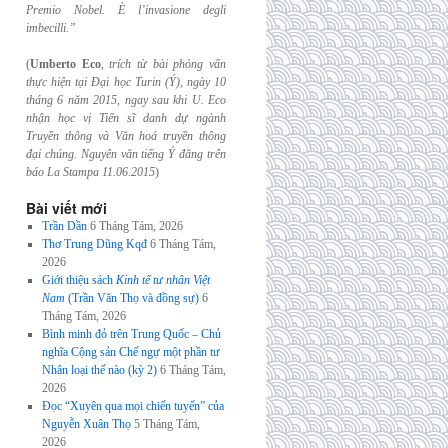
Premio Nobel. È l’invasione
degli
imbecilli.”
(
Umberto Eco
,
trích từ bài phỏng vấn
thực hiện tại Đại học Turin (Ý), ngày 10
tháng 6
năm 2015, ngay sau khi U. Eco
nhận học vị Tiến sĩ danh dự ngành
Truyền thông và
Văn hoá truyền thông
đại chúng. Nguyên văn tiếng Ý đăng trên
báo La Stampa
11.06.2015
)
Bài viết mới
Trần Dần
6 Tháng Tám, 2026
Thơ Trung Dũng Kqđ
6 Tháng Tám,
2026
Giới thiệu sách
Kinh tế tư nhân Việt
Nam
(Trần Văn Thọ và đồng sự)
6
Tháng Tám, 2026
Bình minh đỏ trên Trung Quốc – Chủ
nghĩa Cộng sản Chế ngự một phần tư
Nhân loại thế nào (kỳ 2)
6 Tháng Tám,
2026
Đọc “Xuyên qua mọi chiến tuyến” của
Nguyễn Xuân Thọ
5 Tháng Tám,
2026