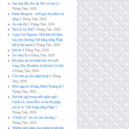
Sau nửa đời, đọc lại
Nẻo về của ý
5
Tháng Tám, 2026
Henri Bergson – triết gia của niềm vui
sống
5 Tháng Tám, 2026
Án văn (6)
5 Tháng Tám, 2026
Thơ Lê An Thế
5 Tháng Tám, 2026
Cung Giũ Nguyên: Một khả thể khác
của văn chương Việt bằng tiếng Pháp
thế kỉ hai mươi
4 Tháng Tám, 2026
Hội hè
4 Tháng Tám, 2026
Án văn (5)
4 Tháng Tám, 2026
Khi thực tại trở thành đức tin cuối
cùng: Đọc Brodsky từ bài thơ
Cô đơn
4 Tháng Tám, 2026
Còn chút gì cho nghệ thuật
3 Tháng
Tám, 2026
Một saga do Hoàng Minh Tường kể
3
Tháng Tám, 2026
Hai bản ngã trong một ngôn ngữ –
Linda Lê, Anna Moï và hai thi pháp
của kí ức Việt trong tiếng Pháp
3
Tháng Tám, 2026
“Chính sử” xét xử văn chương
2
Tháng Tám, 2026
Những ngộ nhận của chúng ta khi đọc