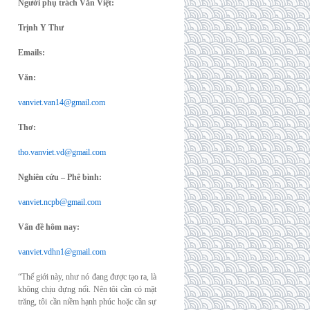
Người phụ trách Văn Việt:
Trịnh Y Thư
Emails:
Văn:
vanviet.van14@gmail.com
Thơ:
tho.vanviet.vd@gmail.com
Nghiên cứu – Phê bình:
vanviet.ncpb@gmail.com
Vấn đề hôm nay:
vanviet.vdhn1@gmail.com
“Thế giới này, như nó đang được tạo ra, là
không chịu đựng nổi. Nên tôi cần có mặt
trăng, tôi cần niềm hạnh phúc hoặc cần sự