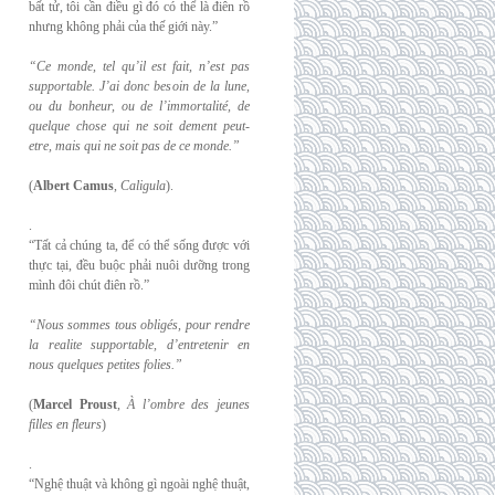
bất tử, tôi cần điều gì đó có thể là điên rồ
nhưng không phải của thế giới này.”
“Ce monde, tel qu’il est fait, n’est pas
supportable. J’ai donc besoin de la lune,
ou du
bonheur, ou de l’immortalité, de
quelque chose qui ne soit dement peut-
etre, mais qui
ne soit pas de ce monde.”
(
Albert Camus
,
Caligula
).
.
“Tất cả chúng ta, để có thể sống được với
thực tại, đều buộc phải nuôi dưỡng trong
mình đôi chút điên rồ.”
“Nous sommes tous obligés, pour rendre
la realite supportable, d’entretenir en
nous
quelques petites folies.”
(
Marcel Proust
,
À l’ombre des jeunes
filles en fleurs
)
.
“Nghệ thuật và không gì ngoài nghệ thuật,