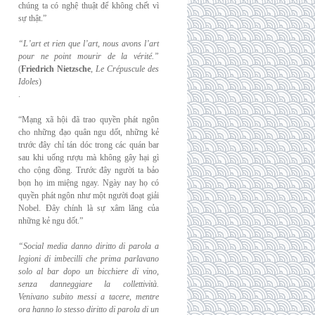
chúng ta có nghệ thuật để không chết vì
sự thật.”
“L’art et rien que l’art, nous avons l’art
pour ne point mourir de la vérité.”
(
Friedrich
Nietzsche
,
Le Crépuscule des
Idoles
)
.
“Mạng xã hội đã trao quyền phát ngôn
cho những đạo quân ngu dốt, những kẻ
trước đây chỉ tán dóc trong các quán bar
sau khi uống rượu mà không gây hại gì
cho cộng đồng. Trước đây người ta bảo
bọn họ im miệng ngay. Ngày nay họ có
quyền phát ngôn như một người đoạt giải
Nobel. Đây chính là sự xâm lăng của
những kẻ ngu dốt.”
“Social media danno diritto di parola a
legioni di imbecilli che prima parlavano
solo al
bar dopo un bicchiere di vino,
senza danneggiare la collettività.
Venivano subito messi a
tacere, mentre
ora hanno lo stesso diritto di parola di un