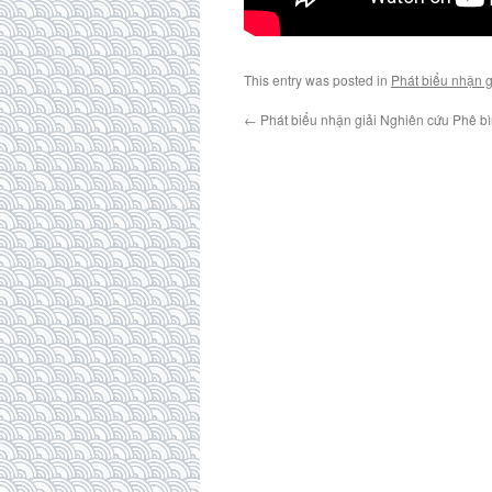
This entry was posted in
Phát biểu nhận g
←
Phát biểu nhận giải Nghiên cứu Phê b