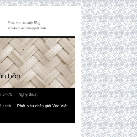
Web: vanviet.info Blog:
vandoanviet.blogspot.com
 54-75
Nghệ thuật
ệ sách
Phát biểu nhận giải Văn Việt