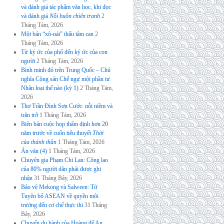
và đánh giá tác phẩm văn học, khi đọc
và đánh giá
Nỗi buồn chiến tranh
2
Tháng Tám, 2026
Một bản “xô-nát” thấu tâm can
2
Tháng Tám, 2026
Từ ký ức của phố đến ký ức của con
người
2 Tháng Tám, 2026
Bình minh đỏ trên Trung Quốc – Chủ
nghĩa Cộng sản Chế ngự một phần tư
Nhân loại thế nào (kỳ 1)
2 Tháng Tám,
2026
Thơ Trần Đình Sơn Cước: nỗi niềm và
trăn trở
1 Tháng Tám, 2026
Biên bản cuộc họp thẩm định hơn 20
năm trước về cuốn tiểu thuyết
Thời
của thánh thần
1 Tháng Tám, 2026
Án văn (4)
1 Tháng Tám, 2026
Chuyên gia Phạm Chi Lan: Công lao
của 80% người dân phải được ghi
nhận
31 Tháng Bảy, 2026
Bảo vệ Mekong và Salween: Từ
Tuyên bố ASEAN về quyền môi
trường đến cơ chế thực thi
31 Tháng
Bảy, 2026
Chuyến du hành của Hoàng đế An