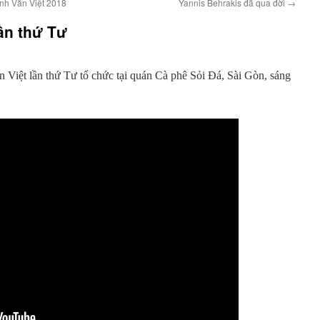
ình Văn Việt 2018
Yannis Behrakis đã qua đời
→
lần thứ Tư
n Việt lần thứ Tư tổ chức tại quán Cà phê Sỏi Đá, Sài Gòn, sáng