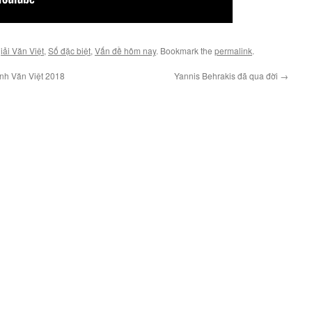
iải Văn Việt
,
Số đặc biệt
,
Vấn đề hôm nay
. Bookmark the
permalink
.
ình Văn Việt 2018
Yannis Behrakis đã qua đời
→