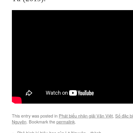
This entry was posted in
Phát biểu nhận giải Văn Việt
,
Số đặc bi
Nguyên
. Bookmark the
permalink
.
←
Phê bình kí hiệu học của Lã Nguyên – thành