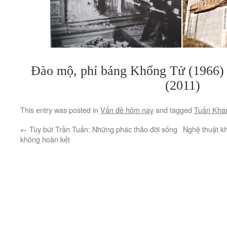
Đào mộ, phỉ báng Khổng Tử (1966) v
(2011)
This entry was posted in
Vấn đề hôm nay
and tagged
Tuấn Kha
←
Tùy bút Trần Tuấn: Những phác thảo đời sống
Nghệ thuật kh
không hoàn kết