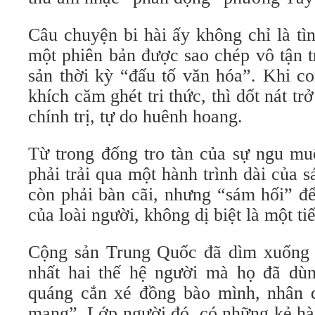
Câu chuyện bi hài ấy không chỉ là tìn
một phiên bản được sao chép vô tận 
sản thời kỳ “đấu tố văn hóa”. Khi c
khích căm ghét tri thức, thì dốt nát tr
chính trị, tự do huênh hoang.
Từ trong đống tro tàn của sự ngu mu
phải trải qua một hành trình dài của s
còn phải bàn cãi, nhưng “sám hối” đ
của loài người, không dị biệt là một tiế
Cộng sản Trung Quốc đã dìm xuống b
nhất hai thế hệ người mà họ đã dù
quáng cắn xé đồng bào mình, nhân d
mạng”. Lớp người đó, có những kẻ hà