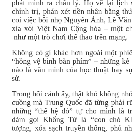
phát minh ra chân lý. Họ vẽ lại lịch
chính trị, phán xét tiền nhân bằng t
coi việc bôi nhọ Nguyễn Ánh, Lê Văn
xỉa xói Việt Nam Cộng hòa – một c
như một trò chơi thể thao trên mạng.
Không có gì khác hơn ngoài một phi
“hồng vệ binh bàn phím” – những kẻ 
nào là văn minh của học thuật hay sự
sử.
Trong bối cảnh ấy, thật khó không nh
cuồng mà Trung Quốc đã từng phải rũ
những “thế hệ đỏ” tự cho mình là tr
dám gọi Khổng Tử là “con chó Kh
tượng, xóa sạch truyền thống, phủ nh