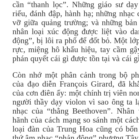
cần “thanh lọc”. Những giáo sư dạy
riếu, đánh đập, hành hạ; những nhạc
vỡ giữa quảng trường; và những bản
nhân loại xúc động được liệt vào da
động”, bị lôi ra phố để đốt bỏ. Một lớ
rực, miệng hô khẩu hiệu, tay cầm gậ
phán quyết cái gì được tồn tại và cái gì
Còn nhớ một phân cảnh trong bộ p
của đạo diễn François Girard, đã khắ
của cơn điên ấy: một chính trị viên non
người thầy dạy violon vì sao ông ta 
nhạc của “thằng Beethoven”. Nhân v
hãnh của cách mạng so sánh một cách
loại đàn của Trung Hoa cũng có bốn 
thứ âm nhạc “phản động” phương Tây 