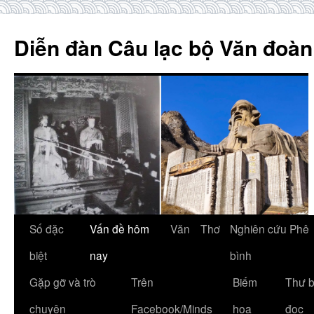
Skip
to
Diễn đàn Câu lạc bộ Văn đoàn
content
Số đặc
Vấn đề hôm
Văn
Thơ
Nghiên cứu Phê
biệt
nay
bình
Gặp gỡ và trò
Trên
Biếm
Thư 
chuyện
Facebook/Minds
họa
đọc