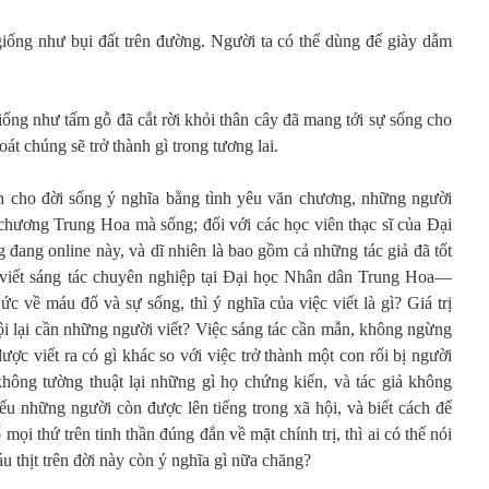
iống như bụi đất trên đường. Người ta có thể dùng đế giày dẫm
ống như tấm gỗ đã cắt rời khỏi thân cây đã mang tới sự sống cho
át chúng sẽ trở thành gì trong tương lai.
n cho đời sống ý nghĩa bằng tình yêu văn chương, những người
chương Trung Hoa mà sống; đối với các học viên thạc sĩ của Đại
ang online này, và dĩ nhiên là bao gồm cả những tác giả đã tốt
 viết sáng tác chuyên nghiệp tại Đại học Nhân dân Trung Hoa—
ức về máu đổ và sự sống, thì ý nghĩa của việc viết là gì? Giá trị
ội lại cần những người viết? Việc sáng tác cần mẫn, không ngừng
ược viết ra có gì khác so với việc trở thành một con rối bị người
hông tường thuật lại những gì họ chứng kiến, và tác giả không
ếu những người còn được lên tiếng trong xã hội, và biết cách để
 mọi thứ trên tinh thần đúng đắn về mặt chính trị, thì ai có thể nói
u thịt trên đời này còn ý nghĩa gì nữa chăng?