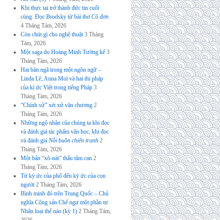
Khi thực tại trở thành đức tin cuối
cùng: Đọc Brodsky từ bài thơ
Cô đơn
4 Tháng Tám, 2026
Còn chút gì cho nghệ thuật
3 Tháng
Tám, 2026
Một saga do Hoàng Minh Tường kể
3
Tháng Tám, 2026
Hai bản ngã trong một ngôn ngữ –
Linda Lê, Anna Moï và hai thi pháp
của kí ức Việt trong tiếng Pháp
3
Tháng Tám, 2026
“Chính sử” xét xử văn chương
2
Tháng Tám, 2026
Những ngộ nhận của chúng ta khi đọc
và đánh giá tác phẩm văn học, khi đọc
và đánh giá
Nỗi buồn chiến tranh
2
Tháng Tám, 2026
Một bản “xô-nát” thấu tâm can
2
Tháng Tám, 2026
Từ ký ức của phố đến ký ức của con
người
2 Tháng Tám, 2026
Bình minh đỏ trên Trung Quốc – Chủ
nghĩa Cộng sản Chế ngự một phần tư
Nhân loại thế nào (kỳ 1)
2 Tháng Tám,