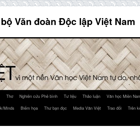
 bộ Văn đoàn Độc lập Việt Nam
Thơ
Nghiên cứu Phê bình
Tư liệu
Thảo luận
Văn học Miền Nam
k/Minds
Biếm họa
Thư bạn đọc
Media Văn Việt
Trao đổi
Trên k