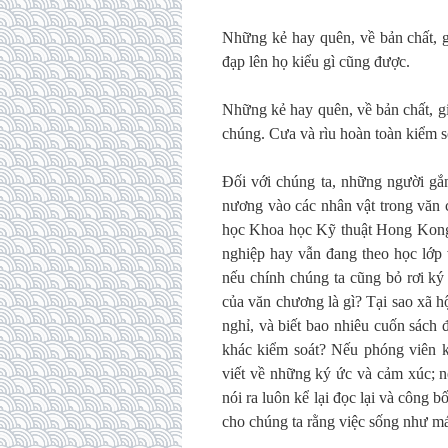
Những kẻ hay quên, về bản chất, g
đạp lên họ kiểu gì cũng được.
Những kẻ hay quên, về bản chất, gi
chúng. Cưa và rìu hoàn toàn kiểm so
Đối với chúng ta, những người gắ
nương vào các nhân vật trong văn 
học Khoa học Kỹ thuật Hong Kong đ
nghiệp hay vẫn đang theo học lớp
nếu chính chúng ta cũng bỏ rơi ký 
của văn chương là gì? Tại sao xã h
nghỉ, và biết bao nhiêu cuốn sách đ
khác kiểm soát? Nếu phóng viên k
viết về những ký ức và cảm xúc; n
nói ra luôn kể lại đọc lại và công bố
cho chúng ta rằng việc sống như má