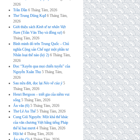
2026
Trần Dần
6 Tháng Tám, 2026
Thơ Trung Dũng Kqđ
6 Tháng Tám,
2026
Giới thiệu sách
Kinh tế tư nhân Việt
Nam
(Trần Văn Thọ và đồng sự)
6
Tháng Tám, 2026
Bình minh đỏ trên Trung Quốc – Chủ
nghĩa Cộng sản Chế ngự một phần tư
Nhân loại thế nào (kỳ 2)
6 Tháng Tám,
2026
Đọc “Xuyên qua mọi chiến tuyến” của
Nguyễn Xuân Thọ
5 Tháng Tám,
2026
Sau nửa đời, đọc lại
Nẻo về của ý
5
Tháng Tám, 2026
Henri Bergson – triết gia của niềm vui
sống
5 Tháng Tám, 2026
Án văn (6)
5 Tháng Tám, 2026
Thơ Lê An Thế
5 Tháng Tám, 2026
Cung Giũ Nguyên: Một khả thể khác
của văn chương Việt bằng tiếng Pháp
thế kỉ hai mươi
4 Tháng Tám, 2026
Hội hè
4 Tháng Tám, 2026
Án văn (5)
4 Tháng Tám, 2026