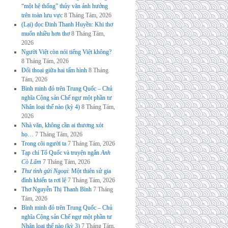
“một hệ thống” thủy văn ảnh hưởng
trên toàn lưu vực
8 Tháng Tám, 2026
(Lại) đọc Đinh Thanh Huyền: Khi thơ
muốn nhiều hơn thơ
8 Tháng Tám,
2026
Người Việt còn nói tiếng Việt không?
8 Tháng Tám, 2026
Đối thoại giữa hai tấm hình
8 Tháng
Tám, 2026
Bình minh đỏ trên Trung Quốc – Chủ
nghĩa Cộng sản Chế ngự một phần tư
Nhân loại thế nào (kỳ 4)
8 Tháng Tám,
2026
Nhà văn, không cần ai thương xót
họ…
7 Tháng Tám, 2026
Trong cõi người ta
7 Tháng Tám, 2026
Tạp chí Tổ Quốc và truyện ngắn
Anh
Cò Lấm
7 Tháng Tám, 2026
Thư tình gửi Ngoại
: Một thiên sử gia
đình khiến ta rơi lệ
7 Tháng Tám, 2026
Thơ Nguyễn Thị Thanh Bình
7 Tháng
Tám, 2026
Bình minh đỏ trên Trung Quốc – Chủ
nghĩa Cộng sản Chế ngự một phần tư
Nhân loại thế nào (kỳ 3)
7 Tháng Tám,