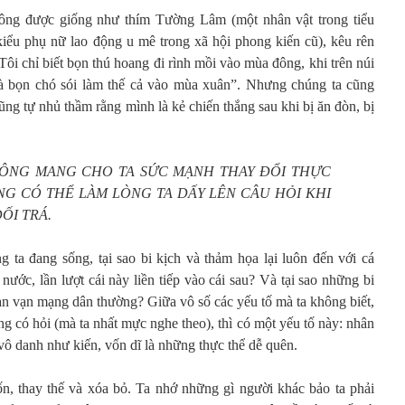
hông được giống như thím Tường Lâm (một nhân vật trong tiểu
kiểu phụ nữ lao động u mê trong xã hội phong kiến cũ), kêu rên
 “Tôi chỉ biết bọn thú hoang đi rình mồi vào mùa đông, khi trên núi
là bọn chó sói làm thế cả vào mùa xuân”. Nhưng chúng ta cũng
ng tự nhủ thầm rằng mình là kẻ chiến thắng sau khi bị ăn đòn, bị
HÔNG MANG CHO TA SỨC MẠNH THAY ĐỔI THỰC
ŨNG CÓ THỂ LÀM LÒNG TA DẤY LÊN CÂU HỎI KHI
DỐI TRÁ.
g ta đang sống, tại sao bi kịch và thảm họa lại luôn đến với cá
t nước, lần lượt cái này liền tiếp vào cái sau? Và tại sao những bi
ngàn vạn mạng dân thường? Giữa vô số các yếu tố mà ta không biết,
g có hỏi (mà ta nhất mực nghe theo), thì có một yếu tố này: nhân
, vô danh như kiến, vốn dĩ là những thực thể dễ quên.
n, thay thế và xóa bỏ. Ta nhớ những gì người khác bảo ta phải