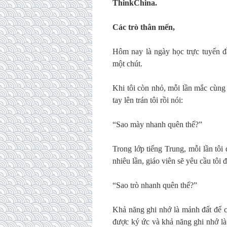
ThinkChina.
Các trò thân mến,
Hôm nay là ngày học trực tuyến đầ
một chút.
Khi tôi còn nhỏ, mỗi lần mắc cùng m
tay lên trán tôi rồi nói:
“Sao mày nhanh quên thế?”
Trong lớp tiếng Trung, mỗi lần tôi
nhiêu lần, giáo viên sẽ yêu cầu tôi đ
“Sao trò nhanh quên thế?”
Khả năng ghi nhớ là mảnh đất để cá
được ký ức và khả năng ghi nhớ là