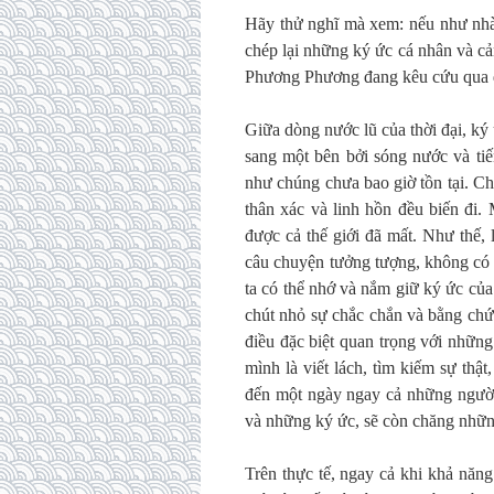
Hãy thử nghĩ mà xem: nếu như nh
chép lại những ký ức cá nhân và 
Phương Phương đang kêu cứu qua đi
Giữa dòng nước lũ của thời đại, ký
sang một bên bởi sóng nước và tiế
như chúng chưa bao giờ tồn tại. Cha
thân xác và linh hồn đều biến đi.
được cả thế giới đã mất. Như thế, 
câu chuyện tưởng tượng, không có 
ta có thể nhớ và nắm giữ ký ức của
chút nhỏ sự chắc chắn và bằng chứn
điều đặc biệt quan trọng với những
mình là viết lách, tìm kiếm sự th
đến một ngày ngay cả những người 
và những ký ức, sẽ còn chăng những
Trên thực tế, ngay cả khi khả năng