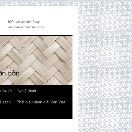
Web: vanviet.info Blog:
vandoanviet.blogspot.com
 54-75
Nghệ thuật
ệ sách
Phát biểu nhận giải Văn Việt