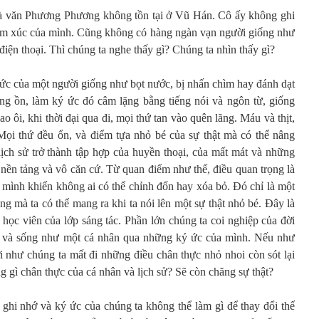
à văn Phương Phương không tồn tại ở Vũ Hán. Cô ấy không ghi
cảm xúc của mình. Cũng không có hàng ngàn vạn người giống như
ện thoại. Thì chúng ta nghe thấy gì? Chúng ta nhìn thấy gì?
 ức của một người giống như bọt nước, bị nhấn chìm hay đánh dạt
ng ồn, làm ký ức đó câm lặng bằng tiếng nói và ngôn từ, giống
o ôi, khi thời đại qua đi, mọi thứ tan vào quên lãng. Máu và thịt,
 Mọi thứ đều ổn, và điểm tựa nhỏ bé của sự thật mà có thể nâng
lịch sử trở thành tập hợp của huyền thoại, của mất mát và những
nền tảng và vô căn cứ. Từ quan điểm như thế, điều quan trọng là
 mình khiến không ai có thể chỉnh đốn hay xóa bỏ. Đó chỉ là một
g mà ta có thể mang ra khi ta nói lên một sự thật nhỏ bé. Đây là
 học viên của lớp sáng tác. Phần lớn chúng ta coi nghiệp của đời
ật, và sống như một cá nhân qua những ký ức của mình. Nếu như
như chúng ta mất đi những điều chân thực nhỏ nhoi còn sót lại
 gì chân thực của cá nhân và lịch sử? Sẽ còn chăng sự thật?
 ghi nhớ và ký ức của chúng ta không thể làm gì để thay đổi thế