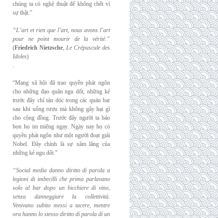
chúng ta có nghệ thuật để không chết vì
sự thật.”
“L’art et rien que l’art, nous avons l’art
pour ne point mourir de la vérité.”
(
Friedrich
Nietzsche
,
Le Crépuscule des
Idoles
)
.
“Mạng xã hội đã trao quyền phát ngôn
cho những đạo quân ngu dốt, những kẻ
trước đây chỉ tán dóc trong các quán bar
sau khi uống rượu mà không gây hại gì
cho cộng đồng. Trước đây người ta bảo
bọn họ im miệng ngay. Ngày nay họ có
quyền phát ngôn như một người đoạt giải
Nobel. Đây chính là sự xâm lăng của
những kẻ ngu dốt.”
“Social media danno diritto di parola a
legioni di imbecilli che prima parlavano
solo al
bar dopo un bicchiere di vino,
senza danneggiare la collettività.
Venivano subito messi a
tacere, mentre
ora hanno lo stesso diritto di parola di un