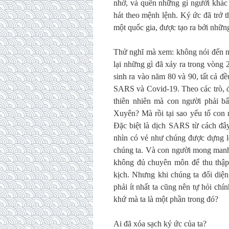
nhớ, và quên những gì người khác 
hát theo mệnh lệnh. Ký ức đã trở t
một quốc gia, được tạo ra bởi những
Thử nghĩ mà xem: không nói đến nh
lại những gì đã xảy ra trong vòng
sinh ra vào năm 80 và 90, tất cả đ
SARS và Covid-19. Theo các trò, đ
thiên nhiên mà con người phải b
Xuyên? Mà rồi tại sao yếu tố con
Đặc biệt là dịch SARS từ cách đây
nhìn có vẻ như chúng được dựng lê
chúng ta. Và con người mong manh 
không đủ chuyên môn để thu thập 
kịch. Nhưng khi chúng ta đối diện
phải ít nhất ta cũng nên tự hỏi ch
khứ mà ta là một phần trong đó?
Ai đã xóa sạch ký ức của ta?