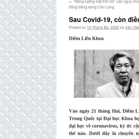
←
“Năng lượng mặt trời nổi” cứu nguy c
đồng bằng sông Cửu Long
Sau Covid-19, còn điề
Posted on
15 Tháng Ba, 2020
by
Văn Việ
Diêm Liên Khoa
Vào ngày 21 tháng Hai, Diêm L
Trung Quốc tại Đại học Khoa họ
đại học về coronavirus, ký ức c
thế nào. Dưới đây là chuyển n