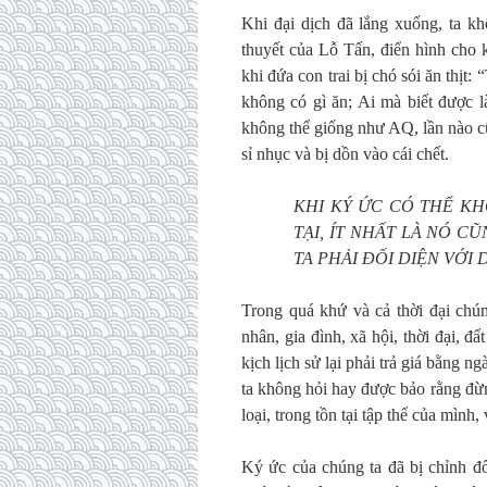
Khi đại dịch đã lắng xuống, ta k
thuyết của Lỗ Tấn, điển hình cho 
khi đứa con trai bị chó sói ăn thịt:
không có gì ăn; Ai mà biết được 
không thể giống như AQ, lần nào cũ
sỉ nhục và bị dồn vào cái chết.
KHI KÝ ỨC CÓ THỂ K
TẠI, ÍT NHẤT LÀ NÓ C
TA PHẢI ĐỐI DIỆN VỚI 
Trong quá khứ và cả thời đại chún
nhân, gia đình, xã hội, thời đại, đấ
kịch lịch sử lại phải trả giá bằng 
ta không hỏi hay được bảo rằng đừn
loại, trong tồn tại tập thể của mình
Ký ức của chúng ta đã bị chỉnh đố