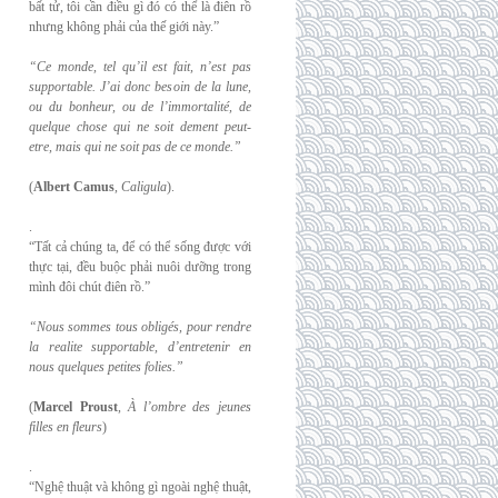
bất tử, tôi cần điều gì đó có thể là điên rồ
nhưng không phải của thế giới này.”
“Ce monde, tel qu’il est fait, n’est pas
supportable. J’ai donc besoin de la lune,
ou du
bonheur, ou de l’immortalité, de
quelque chose qui ne soit dement peut-
etre, mais qui
ne soit pas de ce monde.”
(
Albert Camus
,
Caligula
).
.
“Tất cả chúng ta, để có thể sống được với
thực tại, đều buộc phải nuôi dưỡng trong
mình đôi chút điên rồ.”
“Nous sommes tous obligés, pour rendre
la realite supportable, d’entretenir en
nous
quelques petites folies.”
(
Marcel Proust
,
À l’ombre des jeunes
filles en fleurs
)
.
“Nghệ thuật và không gì ngoài nghệ thuật,