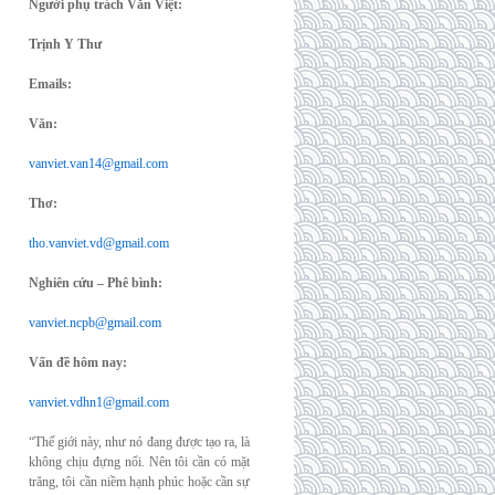
Người phụ trách Văn Việt:
Trịnh Y Thư
Emails:
Văn:
vanviet.van14@gmail.com
Thơ:
tho.vanviet.vd@gmail.com
Nghiên cứu – Phê bình:
vanviet.ncpb@gmail.com
Vấn đề hôm nay:
vanviet.vdhn1@gmail.com
“Thế giới này, như nó đang được tạo ra, là
không chịu đựng nổi. Nên tôi cần có mặt
trăng, tôi cần niềm hạnh phúc hoặc cần sự