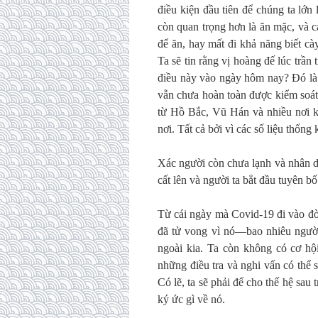
điều kiện đầu tiên để chúng ta lớn
còn quan trọng hơn là ăn mặc, và c
để ăn, hay mất đi khả năng biết c
Ta sẽ tin rằng vị hoàng đế lúc trần 
điều này vào ngày hôm nay? Đó là
vẫn chưa hoàn toàn được kiểm soát;
từ Hồ Bắc, Vũ Hán và nhiều nơi k
nơi. Tất cả bởi vì các số liệu thống 
Xác người còn chưa lạnh và nhân d
cất lên và người ta bắt đầu tuyên bố
Từ cái ngày mà Covid-19 đi vào đời
đã tử vong vì nó—bao nhiêu người
ngoài kia. Ta còn không có cơ hộ
những điều tra và nghi vấn có thể sẽ
Có lẽ, ta sẽ phải để cho thế hệ sau
ký ức gì về nó.