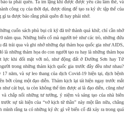
bảo ta phải quên. Ta im lặng khi được được yêu cầu làm thế, và
hành công cụ của thời đại, được dùng để tạo ra ký ức tập thể của
 gì ta được bảo rằng phải quên đi hay phải nhớ.
ững cuốn sách phủ bụi cũ kỹ đã trở thành quá khứ, chỉ cần nhớ
 20 năm qua. Những biến cố mà người trẻ như các trò, những đứa
ều đã trải qua và ghi nhớ những đại thảm họa quốc gia như AIDS,
ó là những thảm họa do con người tạo ra hay là những thảm họa
ất lực khi đối mặt với nó, như động đất ở Đường Sơn hay Tứ
 người trong những thảm kịch quốc gia trước đây đều như nhau?
 17 năm, và sự leo thang của dịch Covid-19 hiện tại, dịch bệnh
n bởi cùng một đạo diễn. Thảm kịch lại tái hiện ngay trước mắt
như cát bụi, ta còn không thể tìm được ai là đạo diễn, cũng như
và chắp nối những tư tưởng, ý niệm và sáng tạo của nhà biên
 trước sự tái hiện của “vở kịch tử thần” này một lần nữa, chẳng
ính mình rằng ta có những ký ức gì về biến cố đã xảy ra trong quá