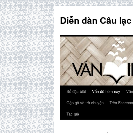
Skip
to
Diễn đàn Câu lạc
content
Số đặc biệt
Vấn đề hôm nay
Văn
Gặp gỡ và trò chuyện
Trên Faceboo
Tác giả