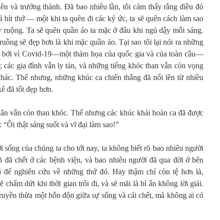
 lên và trưởng thành. Đã bao nhiêu lần, tôi cảm thấy rằng điều đó
ả hít thở — một khi ta quên đi các ký ức, ta sẽ quên cách làm sao
ày ruộng. Ta sẽ quên quần áo ta mặc ở đâu khi ngủ dậy mỗi sáng.
truồng sẽ đẹp hơn là khi mặc quần áo. Tại sao tôi lại nói ra những
 bởi vì Covid-19—một thảm họa của quốc gia và của toàn cầu—
 các gia đình vẫn ly tán, và những tiếng khóc than vẫn còn vọng
hác. Thế nhưng, những khúc ca chiến thắng đã nổi lên từ nhiều
kê đã tốt đẹp hơn.
ân vẫn còn than khóc. Thế nhưng các khúc khải hoàn ca đã được
: “Ôi thật sáng suốt và vĩ đại làm sao!”
 sống của chúng ta cho tới nay, ta không biết rõ bao nhiêu người
 đã chết ở các bệnh viện, và bao nhiêu người đã qua đời ở bên
i để nghiên cứu về những thứ đó. Hay thậm chí còn tệ hơn là,
 chấm dứt khi thời gian trôi đi, và sẽ mãi là bí ẩn không lời giải.
 truyền thừa một hỗn độn giữa sự sống và cái chết, mà không ai có