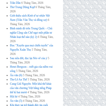
Trần Dần
6 Tháng Tám, 2026
Thơ Trung Dũng Kqđ
6 Tháng Tám,
2026
Giới thiệu sách
Kinh tế tư nhân Việt
Nam
(Trần Văn Thọ và đồng sự)
6
Tháng Tám, 2026
Bình minh đỏ trên Trung Quốc – Chủ
nghĩa Cộng sản Chế ngự một phần tư
Nhân loại thế nào (kỳ 2)
6 Tháng Tám,
2026
Đọc “Xuyên qua mọi chiến tuyến” của
Nguyễn Xuân Thọ
5 Tháng Tám,
2026
Sau nửa đời, đọc lại
Nẻo về của ý
5
Tháng Tám, 2026
Henri Bergson – triết gia của niềm vui
sống
5 Tháng Tám, 2026
Án văn (6)
5 Tháng Tám, 2026
Thơ Lê An Thế
5 Tháng Tám, 2026
Cung Giũ Nguyên: Một khả thể khác
của văn chương Việt bằng tiếng Pháp
thế kỉ hai mươi
4 Tháng Tám, 2026
Hội hè
4 Tháng Tám, 2026
Án văn (5)
4 Tháng Tám, 2026
Khi thực tại trở thành đức tin cuối