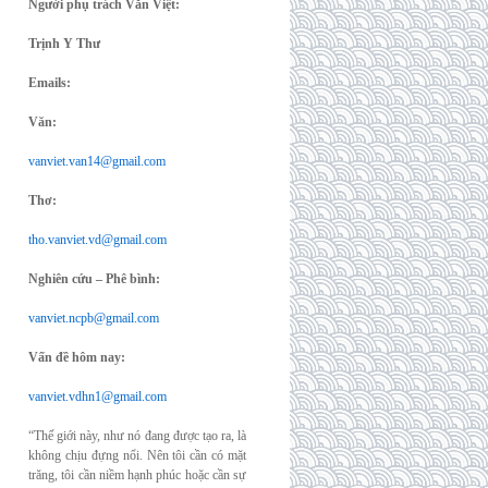
Người phụ trách Văn Việt:
Trịnh Y Thư
Emails:
Văn:
vanviet.van14@gmail.com
Thơ:
tho.vanviet.vd@gmail.com
Nghiên cứu – Phê bình:
vanviet.ncpb@gmail.com
Vấn đề hôm nay:
vanviet.vdhn1@gmail.com
“Thế giới này, như nó đang được tạo ra, là
không chịu đựng nổi. Nên tôi cần có mặt
trăng, tôi cần niềm hạnh phúc hoặc cần sự