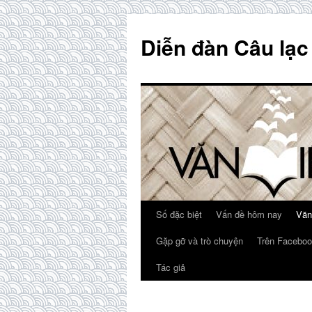
Skip
to
Diễn đàn Câu lạc
content
Số đặc biệt
Vấn đề hôm nay
Văn
Gặp gỡ và trò chuyện
Trên Faceboo
Tác giả