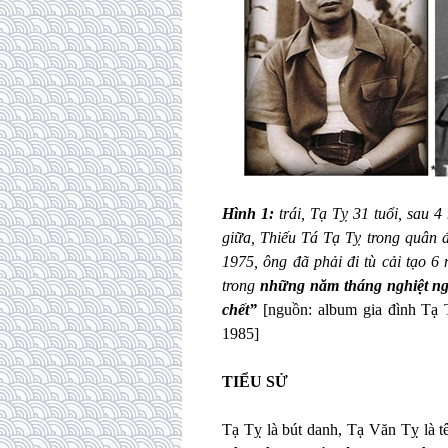
Hình 1:
trái, Tạ Tỵ 31 tuổi, sau
giữa, Thiếu Tá Tạ Tỵ trong quân
1975, ông đã phải đi tù cải tạo 6
trong
những năm tháng nghiệt ngã
chết”
[nguồn: album gia đình T
1985]
TIỂU SỬ
Tạ Tỵ là bút danh, Tạ Văn Tỵ là t