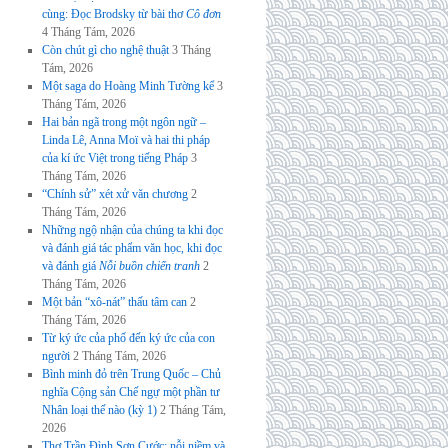
cùng: Đọc Brodsky từ bài thơ
Cô đơn
4 Tháng Tám, 2026
Còn chút gì cho nghệ thuật
3 Tháng
Tám, 2026
Một saga do Hoàng Minh Tường kể
3
Tháng Tám, 2026
Hai bản ngã trong một ngôn ngữ –
Linda Lê, Anna Moï và hai thi pháp
của kí ức Việt trong tiếng Pháp
3
Tháng Tám, 2026
“Chính sử” xét xử văn chương
2
Tháng Tám, 2026
Những ngộ nhận của chúng ta khi đọc
và đánh giá tác phẩm văn học, khi đọc
và đánh giá
Nỗi buồn chiến tranh
2
Tháng Tám, 2026
Một bản “xô-nát” thấu tâm can
2
Tháng Tám, 2026
Từ ký ức của phố đến ký ức của con
người
2 Tháng Tám, 2026
Bình minh đỏ trên Trung Quốc – Chủ
nghĩa Cộng sản Chế ngự một phần tư
Nhân loại thế nào (kỳ 1)
2 Tháng Tám,
2026
Thơ Trần Đình Sơn Cước: nỗi niềm và