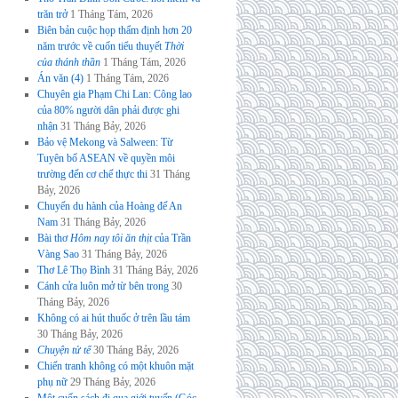
trăn trở
1 Tháng Tám, 2026
Biên bản cuộc họp thẩm định hơn 20
năm trước về cuốn tiểu thuyết
Thời
của thánh thần
1 Tháng Tám, 2026
Án văn (4)
1 Tháng Tám, 2026
Chuyên gia Phạm Chi Lan: Công lao
của 80% người dân phải được ghi
nhận
31 Tháng Bảy, 2026
Bảo vệ Mekong và Salween: Từ
Tuyên bố ASEAN về quyền môi
trường đến cơ chế thực thi
31 Tháng
Bảy, 2026
Chuyến du hành của Hoàng đế An
Nam
31 Tháng Bảy, 2026
Bài thơ
Hôm nay tôi ăn thịt
của Trần
Vàng Sao
31 Tháng Bảy, 2026
Thơ Lê Thọ Bình
31 Tháng Bảy, 2026
Cánh cửa luôn mở từ bên trong
30
Tháng Bảy, 2026
Không có ai hút thuốc ở trên lầu tám
30 Tháng Bảy, 2026
Chuyện tử tế
30 Tháng Bảy, 2026
Chiến tranh không có một khuôn mặt
phụ nữ
29 Tháng Bảy, 2026