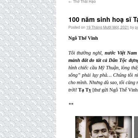
←
Thơ Thái Hạo
100 năm sinh hoạ sĩ 
Posted on
19 Tháng Mười Một, 2021
by
p
Ngô Thế Vinh
Tôi thường nghĩ,
nước Việt Nam 
mảnh đất do tất cả Dân Tộc dựng 
hình chiếc cầu Mỹ Thuận, lòng thấ
sông” phải lụy phà… Chúng tôi nhấ
cho mình. Nhưng dù sao, tôi cũng 
trời!
Tạ Tỵ
[thư gửi Ngô Thế Vinh
**