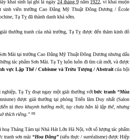
ấy khai sinh lại ghi là ngày
24 tháng 9
năm
1922
, vì khai muộn
t sinh viên trường Cao Đẳng Mỹ Thuật Đông Dương / École
dochine, Tạ Tỵ đã thành danh khá sớm.
giải thưởng tranh của nhà trường, Tạ Tỵ được đến thăm kinh đô
 Sơn Mài tại trường Cao Đẳng Mỹ Thuật Đông Dương nhưng dấu
những tác phẩm Sơn Mài. Tạ Tỵ luôn luôn đi tìm cái mới, và được
ãnh vực Lập Thể / Cubisme và Trừu Tượng / Abstrait
của hội
t nghiệp, Tạ Tỵ đoạt ngay một giải thưởng với
bức tranh
“Mùa
onnisme) được giải thưởng tại phòng Triển lãm Duy nhất (Salon
iễn tả theo khuynh hướng mới, tuy chưa hẳn là lập thể, nhưng
sở thích riêng.”
[1]
i hoạ Tháng Tám tại Nhà Hát Lớn Hà Nội, với số lượng tác phẩm
c tranh sơn mài
“Hoa Đăng”
(siêu thực / surréalisme)
được Hiệp