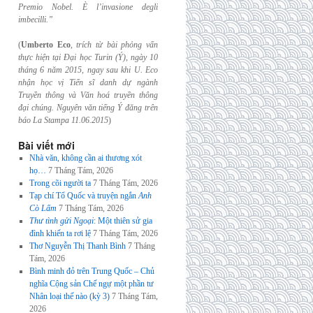
Premio Nobel. È l’invasione
degli
imbecilli.”
(
Umberto Eco
,
trích từ bài phỏng vấn
thực hiện tại Đại học Turin (Ý), ngày 10
tháng 6
năm 2015, ngay sau khi U. Eco
nhận học vị Tiến sĩ danh dự ngành
Truyền thông và
Văn hoá truyền thông
đại chúng. Nguyên văn tiếng Ý đăng trên
báo La Stampa
11.06.2015
)
Bài viết mới
Nhà văn, không cần ai thương xót
họ…
7 Tháng Tám, 2026
Trong cõi người ta
7 Tháng Tám, 2026
Tạp chí Tổ Quốc và truyện ngắn
Anh
Cò Lấm
7 Tháng Tám, 2026
Thư tình gửi Ngoại
: Một thiên sử gia
đình khiến ta rơi lệ
7 Tháng Tám, 2026
Thơ Nguyễn Thị Thanh Bình
7 Tháng
Tám, 2026
Bình minh đỏ trên Trung Quốc – Chủ
nghĩa Cộng sản Chế ngự một phần tư
Nhân loại thế nào (kỳ 3)
7 Tháng Tám,
2026