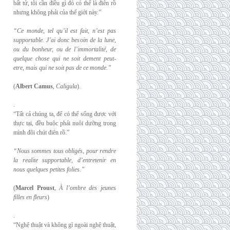
bất tử, tôi cần điều gì đó có thể là điên rồ
nhưng không phải của thế giới này.”
“Ce monde, tel qu’il est fait, n’est pas
supportable. J’ai donc besoin de la lune,
ou du
bonheur, ou de l’immortalité, de
quelque chose qui ne soit dement peut-
etre, mais qui
ne soit pas de ce monde.”
(
Albert Camus
,
Caligula
).
.
“Tất cả chúng ta, để có thể sống được với
thực tại, đều buộc phải nuôi dưỡng trong
mình đôi chút điên rồ.”
“Nous sommes tous obligés, pour rendre
la realite supportable, d’entretenir en
nous
quelques petites folies.”
(
Marcel Proust
,
À l’ombre des jeunes
filles en fleurs
)
.
“Nghệ thuật và không gì ngoài nghệ thuật,