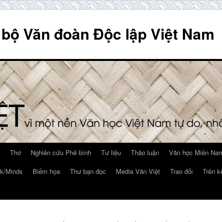
 bộ Văn đoàn Độc lập Việt Nam
Thơ
Nghiên cứu Phê bình
Tư liệu
Thảo luận
Văn học Miền Nam
k/Minds
Biếm họa
Thư bạn đọc
Media Văn Việt
Trao đổi
Trên k