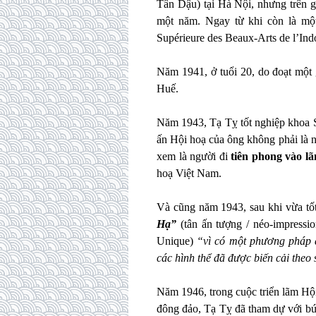
Tân Dậu) tại Hà Nội, nhưng trên gi
một năm. Ngay từ khi còn là mộ
Supérieure des Beaux-Arts de l’In
Năm 1941, ở tuổi 20, do đoạt một 
Huế.
Năm 1943, Tạ Tỵ tốt nghiệp khoa
ấn Hội hoạ của ông không phải là 
xem là người đi
tiên phong vào l
hoạ Việt Nam.
Và cũng năm 1943, sau khi vừa tố
Hạ”
(tân ấn tượng / néo-impressi
Unique)
“vì có một phương pháp d
các hình thể đã được biến cải theo 
Năm 1946, trong cuộc triển lãm Hộ
đông đảo, Tạ Tỵ đã tham dự với bứ