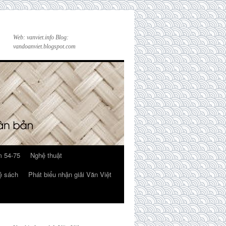
Web: vanviet.info Blog:
vandoanviet.blogspot.com
 54-75
Nghệ thuật
ệ sách
Phát biểu nhận giải Văn Việt