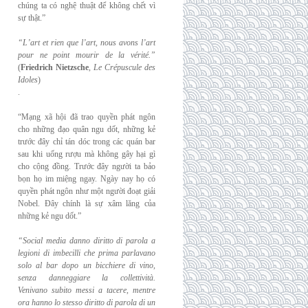
chúng ta có nghệ thuật để không chết vì
sự thật.”
“L’art et rien que l’art, nous avons l’art
pour ne point mourir de la vérité.”
(
Friedrich
Nietzsche
,
Le Crépuscule des
Idoles
)
.
“Mạng xã hội đã trao quyền phát ngôn
cho những đạo quân ngu dốt, những kẻ
trước đây chỉ tán dóc trong các quán bar
sau khi uống rượu mà không gây hại gì
cho cộng đồng. Trước đây người ta bảo
bọn họ im miệng ngay. Ngày nay họ có
quyền phát ngôn như một người đoạt giải
Nobel. Đây chính là sự xâm lăng của
những kẻ ngu dốt.”
“Social media danno diritto di parola a
legioni di imbecilli che prima parlavano
solo al
bar dopo un bicchiere di vino,
senza danneggiare la collettività.
Venivano subito messi a
tacere, mentre
ora hanno lo stesso diritto di parola di un