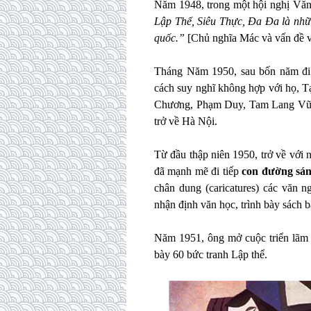
Năm 1948, trong một hội nghị Vă
Lập Thể, Siêu Thực, Đa Đa là nhữ
quốc.”
[Chủ nghĩa Mác và vấn đề 
Tháng Năm 1950, sau bốn năm đi t
cách suy nghĩ không hợp với họ, 
Chương, Phạm Duy, Tam Lang Vũ Đ
trở về Hà Nội.
Từ đầu thập niên 1950, trở về vớ
đã mạnh mẽ đi tiếp
con đường sáng
chân dung (caricatures) các văn ng
nhận định văn học, trình bày sách 
Năm 1951, ông mở cuộc triển lãm 
bày 60 bức tranh Lập thể.