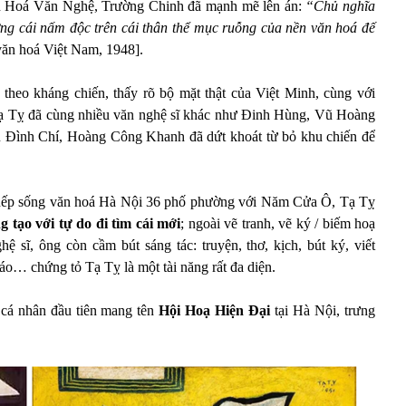
n Hoá Văn Nghệ, Trường Chinh đã mạnh mẽ lên án:
“Chủ nghĩa
ng cái nấm độc trên cái thân thể mục ruỗng của nền văn hoá đế
văn hoá Việt Nam, 1948].
heo kháng chiến, thấy rõ bộ mặt thật của Việt Minh, cùng với
Tạ Tỵ đã cùng nhiều văn nghệ sĩ khác như Đinh Hùng, Vũ Hoàng
ình Chí, Hoàng Công Khanh đã dứt khoát từ bỏ khu chiến để
i nếp sống văn hoá Hà Nội 36 phố phường với Năm Cửa Ô, Tạ Tỵ
 tạo với tự do đi tìm cái mới
; ngoài vẽ tranh, vẽ ký / biếm hoạ
hệ sĩ, ông còn cầm bút sáng tác: truyện, thơ, kịch, bút ký, viết
báo… chứng tỏ Tạ Tỵ là một tài năng rất đa diện.
cá nhân đầu tiên mang tên
Hội Hoạ Hiện Đại
tại Hà Nội,
trưng