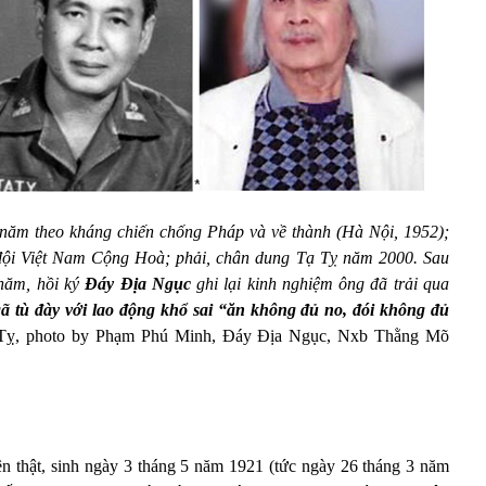
 4 năm theo kháng chiến chống Pháp và về thành (Hà Nội, 1952);
 đội Việt Nam Cộng Hoà; phải, chân dung Tạ Tỵ năm 2000. Sau
 năm, hồi ký
Đáy Địa Ngục
ghi lại kinh nghiệm ông đã trải qua
 tù đày với lao động khổ sai “ăn không đủ no, đói không đủ
ạ Tỵ, photo by Phạm Phú Minh, Đáy Địa Ngục, Nxb Thằng Mõ
ên thật, sinh ngày 3 tháng 5 năm 1921 (tức ngày 26 tháng 3 năm