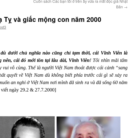
Cuốn sách Các bạn tôi ở trên ấy vừa ra mắt độc giả Nhật
Bản
→
Tạ Tỵ và giấc mộng con năm 2000
ost3
dù dưới chủ nghĩa nào cũng chỉ tạm thời, cái Vĩnh Viễn là
nên, cái đó mới tồn tại lâu dài, Vĩnh Viễn
!
Tôi nhìn mãi tấm
y vui vô cùng. Thế là người Việt Nam thoát được cái cảnh “sang
t quyết về Việt Nam dù không biết phía trước cái gì sẽ xảy ra
muốn an nghỉ ở Việt Nam nơi mình đã sinh ra và đã sống 60 năm
 viết ngày 29.2 & 27.7.2000]