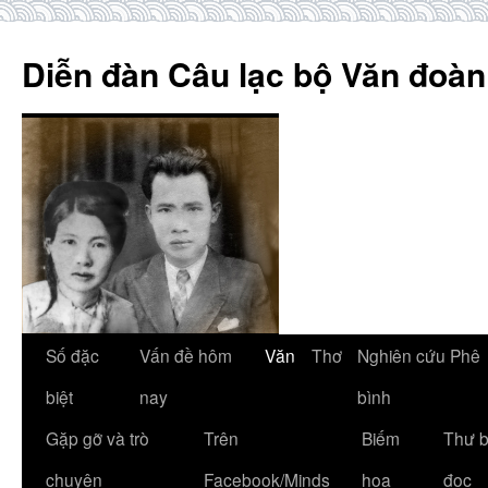
Skip
to
Diễn đàn Câu lạc bộ Văn đoàn
content
Số đặc
Vấn đề hôm
Văn
Thơ
Nghiên cứu Phê
biệt
nay
bình
Gặp gỡ và trò
Trên
Biếm
Thư 
chuyện
Facebook/Minds
họa
đọc