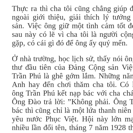
Thực ra thì cha tôi cũng chẳng giúp 
ngoài giới thiệu, giải thích lý tưở
sản. Việc ông giữ một tình cảm tốt đ
sau này có lẽ vì cha tôi là người cộ
gặp, có cái gì đó để ông ấy quý mến.
Ở nhà trường, học lịch sử, thấy nói ô
thư đầu tiên của Đảng Cộng sản Việ
Trần Phú là ghê gớm lắm. Những nă
Anh hay đến chơi thăm cha tôi. Có l
ông Trần Phú kết nạp bác với cha ch
Ông Đào trả lời: ”Không phải. Ông T
bác thì cũng chỉ là một lứa thanh niên
yêu nước Phục Việt. Hội này lớn m
nhiều lần đổi tên, tháng 7 năm 1928 th