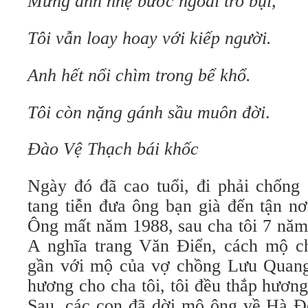
Mừng anh nhẹ bước ngoài tro bụi,
Tôi vẫn loay hoay với kiếp người.
Anh hết nổi chìm trong bể khổ.
Tôi còn nặng gánh sầu muôn đời
.
Đào Vệ Thạch bái khốc
Ngày đó đã cao tuổi, đi phải chống 
tang tiễn đưa ông bạn già đến tận nơ
Ông mất năm 1988, sau cha tôi 7 năm,
A nghĩa trang Văn Điển, cách mộ ch
gần với mộ của vợ chồng Lưu Quang
hương cho cha tôi, tôi đều thắp hươn
Sau, các con đã dời mộ ông về Hà Đô