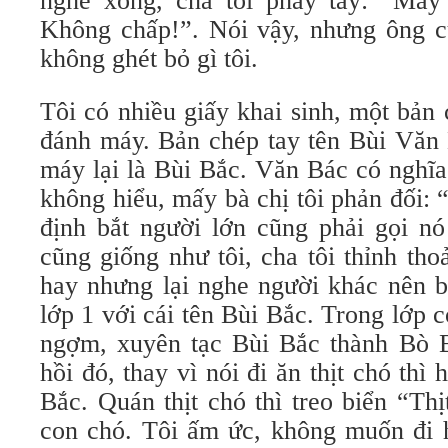
nghe xong, cha tôi phẩy tay: “Mày
Không chấp!”. Nói vậy, nhưng ông c
không ghét bỏ gì tôi.
Tôi có nhiều giấy khai sinh, một bản
đánh máy. Bản chép tay tên Bùi Văn
máy lại là Bùi Bắc. Văn Bác có nghĩa
không hiểu, mấy bà chị tôi phản đối:
định bắt người lớn cũng phải gọi nó
cũng giống như tôi, cha tôi thỉnh th
hay nhưng lại nghe người khác nên b
lớp 1 với cái tên Bùi Bắc. Trong lớp 
ngợm, xuyên tạc Bùi Bắc thành Bò 
hồi đó, thay vì nói đi ăn thịt chó thì h
Bắc. Quán thịt chó thì treo biển “Th
con chó. Tôi ấm ức, không muốn đi 