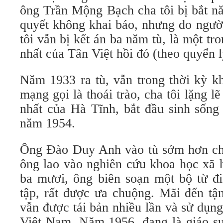
ông Trần Mộng Bạch cha tôi bị bắt n
quyết không khai báo, nhưng do người
tôi vẫn bị kết án ba năm tù, là một tr
nhất của Tân Việt hồi đó (theo quyển l
Năm 1933 ra tù, vẫn trong thời kỳ k
mạng gọi là thoái trào, cha tôi lặng 
nhất của Hà Tĩnh, bắt đầu sinh sống
năm 1954.
Ông Đào Duy Anh vào tù sớm hơn cha 
ông lao vào nghiên cứu khoa học xã 
ba mươi, ông biên soạn một bộ từ đi
tập, rất được ưa chuộng. Mãi đến tậ
vẫn được tái bản nhiều lần và sử dụn
Việt Nam. Năm 1956, đang là giáo sư