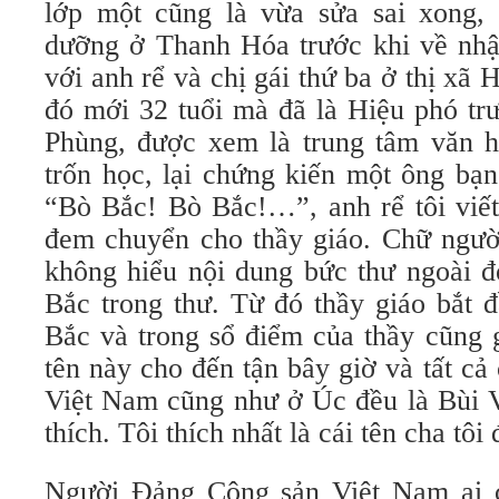
lớp một cũng là vừa sửa sai xong, 
dưỡng ở Thanh Hóa trước khi về nhận
với anh rể và chị gái thứ ba ở thị xã 
đó mới 32 tuổi mà đã là Hiệu phó tr
Phùng, được xem là trung tâm văn hó
trốn học, lại chứng kiến một ông bạn
“Bò Bắc! Bò Bắc!…”, anh rể tôi viết
đem chuyển cho thầy giáo. Chữ người
không hiểu nội dung bức thư ngoài đ
Bắc trong thư. Từ đó thầy giáo bắt đ
Bắc và trong sổ điểm của thầy cũng 
tên này cho đến tận bây giờ và tất cả 
Việt Nam cũng như ở Úc đều là Bùi V
thích. Tôi thích nhất là cái tên cha tôi 
Người Đảng Cộng sản Việt Nam ai c