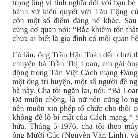
trọng ông vì tình nghĩa đối với bạn bè
hành xử kiên quyết với Tàu Cộng củ
còn một số điểm đáng nể khác. Sau
cùng cơ quan nói: “Bắc khiêm tốn thật
chưa ai biết là gia đình có mối quan 
Có lần, ông Trần Hậu Toàn đến chơi th
chuyện bà Trần Thị Loan, em gái ông
động trong Tân Việt Cách mạng Đảng.
một ông tri huyện, một số người đề ngh
bà này. Cha tôi ngăn lại, nói: “Bà Loan
Đã muộn chồng, là nữ nên cũng lo ng
nên muốn xin phép tổ chức cho thôi c
không để lộ bí mật của Cách mạng.” S
hứa. Tháng 5-1976, cha tôi theo má
ông Mười Cúc (Nguyễn Văn Linh), vào