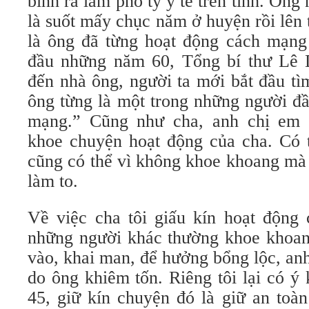
bình ra làm phó ty y tế trên tỉnh. Ông
là suốt mấy chục năm ở huyện rồi lên t
là ông đã từng hoạt động cách mạng
đầu những năm 60, Tổng bí thư Lê 
đến nhà ông, người ta mới bắt đầu tì
ông từng là một trong những người đầ
mạng.” Cũng như cha, anh chị em 
khoe chuyện hoạt động của cha. Có 
cũng có thể vì không khoe khoang mà 
làm to.
Về việc cha tôi giấu kín hoạt động 
những người khác thường khoe khoang
vào, khai man, để hưởng bổng lộc, anh
do ông khiêm tốn. Riêng tôi lại có ý
45, giữ kín chuyện đó là giữ an toà