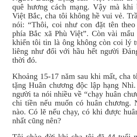
quê hương cách mạng. Vậy mà khi bi
Việt Bắc, cha tôi không hề vui vẻ. T
nói: “Thôi, coi như con đặt tên theo
phía Bắc xã Phù Việt”. Còn vài mẩu
khiến tôi tin là ông không còn coi lý
liêng như đối với hầu hết người Đả
thời đó.
Khoảng 15-17 năm sau khi mất, cha t
tặng Huân chương độc lập hạng Nhì.
người ta nói nhiều về “chạy huân chư
chi tiền nếu muốn có huân chương. 
nào. Có lẽ nếu chạy, có khi được hu
nhất cũng nên?
Tôi chào đời khi cha tôi đã 44 tuổi 