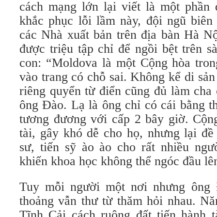
cách mạng lớn lại viết là một phần
khắc phục lỗi lầm này, đội ngũ biên 
các Nhà xuất bản trên địa bàn Hà Nộ
được triệu tập chỉ để ngồi bệt trên 
con: “Moldova là một Cộng hòa tron
vào trang có chỗ sai. Không kể di sản
riêng quyển từ điển cũng đủ làm cha 
ông Đào. Lạ là ông chỉ có cái bằng t
tương đương với cấp 2 bây giờ. Cộn
tài, gây khó dễ cho họ, nhưng lại đề
sư, tiến sỹ ào ào cho rất nhiều ngư
khiến khoa học không thể ngóc đầu lê
Tuy mỗi người một nơi nhưng ông Đ
thoảng vẫn thư từ thăm hỏi nhau. Nă
Tĩnh Cải cách ruộng đất tiến hành t