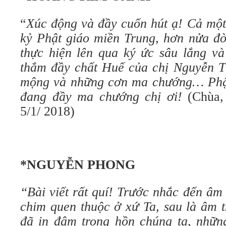
“
Xúc động và đầy cuốn hút ạ! Cả một
kỷ Phật giáo miền Trung, hơn nửa đờ
thực hiện lên qua ký ức sâu lắng và
thắm đầy chất Huế của chị Nguyễn T
mộng và những cơn ma chướng… Phật
đang đầy ma chướng chị ơi!
(Chùa,
5/1/ 2018)
*NGUYỄN PHONG
“Bài viết rất quí! Trước nhắc đến âm
chim quen thuộc ở xứ Ta, sau là âm 
đã in đậm trong hồn chúng ta, những