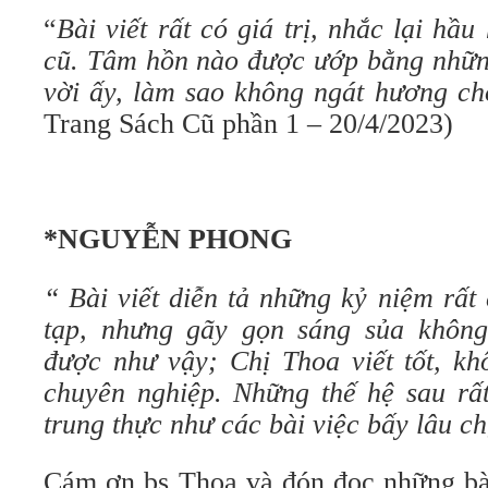
“
Bài viết rất có giá trị, nhắc lại hầ
cũ. Tâm hồn nào được ướp bằng nhữn
vời ấy, làm sao không ngát hương 
Trang Sách Cũ phần 1 – 20/4/2023)
*NGUYỄN PHONG
“ Bài viết diễn tả những kỷ niệm rất
tạp, nhưng gãy gọn sáng sủa không
được như vậy; Chị Thoa viết tốt, k
chuyên nghiệp. Những thế hệ sau rất
trung thực như các bài việc bấy lâu c
Cám ơn bs Thoa và đón đọc những bài