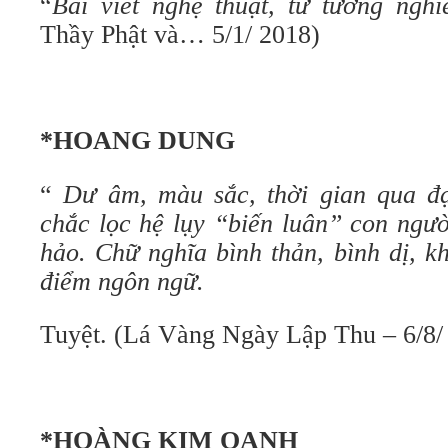
“
B
ài viết nghệ thuật, tư tưởng ngh
Thầy Phật và… 5/1/ 2018)
*HOANG DUNG
“
Dư âm, màu sắc, thời gian qua đ
chắc lọc hệ lụy “biến luân” con ngườ
hảo. Chữ nghĩa bình thản, bình dị, k
điểm ngôn ngữ.
Tuyệt. (Lá Vàng Ngày Lập Thu – 6/8/
*HOÀNG KIM OANH