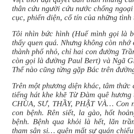
thân cứu người cứu nước chống ngoại 
cục, phiến diện, cố tín của những tình
Tôi nhìn bức hình (Huế mình gọi là 
thấy quen quá. Nhưng không còn nhớ ở
thành phố nhỏ, chỉ hai con đường Tr
còn gọi là đường Paul Bert) và Ngã G
Thế nào cũng từng gặp Bác trên đườn
Trên một phương diện khác, tâm thức 
tiếng hát khe khẽ Từ Đàm quê hương t
CHÙA, SƯ, THẦY, PHẬT VÀ… Con ng
con bệnh. Rên siết, la gào, hốt hoả
bệnh. Bệnh qua khỏi là hết, lăn trầ
tham sân si… quên mất sự quán chiếu