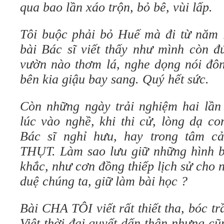
qua bao lần xáo trộn, bỏ bê, vùi lấp.
Tôi buộc phải bỏ Huế mà đi từ năm
bài Bác sĩ viết thấy như mình còn đ
vườn nào thơm lá, nghe dọng nói đôn
bên kia giậu bay sang. Quý hết sức.
Còn những ngày trải nghiệm hai lần 
lúc vào nghề, khi thi cử, lòng dạ c
Bác sĩ nghỉ hưu, hay trong tâm
THỤT. Làm sao lưu giữ những hình b
khắc, như cơn đồng thiếp lịch sử cho 
duệ chúng ta, giữ làm bài học ?
Bài CHA TÔI viết rất thiết tha, bóc t
Việt thời đại quyết dấn thân nhưng c