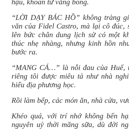
hậu, khoan từ vắng bóng.
“LỜI DẠY BÁC HỒ” không tràng gia
văn của Fidel Castro, mà lại cô đúc,
lên bức chân dung lịch sử có một kh
thúc nhẹ nhàng, nhưng kinh hồn nh
bước ra.
“MANG CÁ…” là nỗi đau của Huế, mố
riêng tôi được miêu tả như nhà ngh
hiểu địa phương học.
Rồi làm bếp, các món ăn, nhà cửa, vư
Khéo quá, với trí nhớ không bến hạ
nguyên uỷ thời măng sữa, dù đời ng