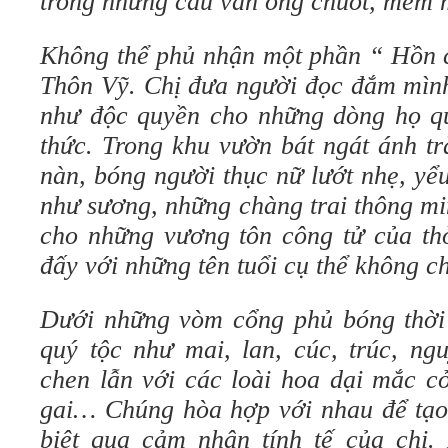
trong những câu văn óng chuốt, mềm m
Không thể phủ nhận một phần “ Hồn c
Thôn Vỹ. Chị đưa người đọc đắm mình
như độc quyền cho những dòng họ quý
thức. Trong khu vườn bát ngát ánh t
nàn, bóng người thục nữ lướt nhẹ, yể
như sương, những chàng trai thông mi
cho những vương tôn công tử của thờ
đấy với những tên tuổi cụ thể không c
Dưới những vòm cổng phủ bóng thời 
quý tộc như mai, lan, cúc, trúc, ng
chen lẫn với các loài hoa dại mắc c
gai… Chúng hòa hợp với nhau để tạo
biệt qua cảm nhận tính tế của chị.