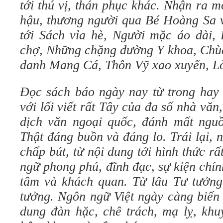
tới thú vị, thán phục khác. Nhận ra m
hậu, thương người qua Bé Hoàng Sa 
tới Sách vỉa hè, Người mặc áo dài, 
chợ, Những chặng đường Y khoa, Chùa
danh Mang Cá, Thôn Vỹ xao xuyến, L
Đọc sách báo ngày nay từ trong hay 
với lối viết rất Tây của đa số nhà văn
dịch văn ngoại quốc, đánh mất nguồ
Thật đáng buồn và đáng lo. Trái lại,
chấp bút, từ nội dung tới hình thức rấ
ngữ phong phú, đĩnh đạc, sự kiện chí
tâm và khách quan. Từ lâu Tư tưởng 
tưởng. Ngôn ngữ Việt ngày càng biến
dung đàn hặc, chê trách, mạ lỵ, khu