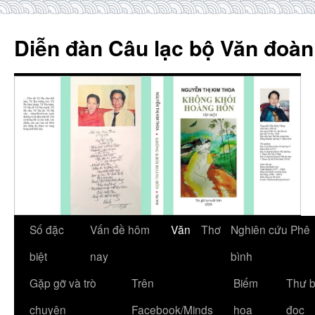
Skip
to
Diễn đàn Câu lạc bộ Văn đoàn
content
Số đặc
Vấn đề hôm
Văn
Thơ
Nghiên cứu Phê
biệt
nay
bình
Gặp gỡ và trò
Trên
Biếm
Thư 
chuyện
Facebook/Minds
họa
đọc