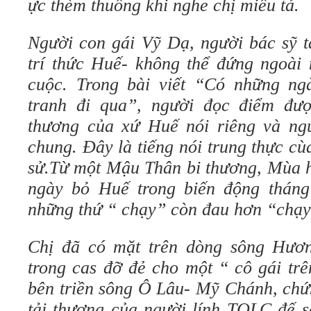
ực thèm thuồng khi nghe chị miêu tả.
Người con gái Vỹ Dạ, người bác sỹ t
trí thức Huế- không thể đứng ngoài 
cuộc. Trong bài viết “Có những ng
tranh đi qua”, người đọc điểm đư
thương của xứ Huế nói riêng và ng
chung. Đây là tiếng nói trung thực c
sử.Từ một Mậu Thân bi thương, Mùa h
ngày bỏ Huế trong biến động thán
những thứ “ chạy” còn đau hơn “chạy
Chị đã có mặt trên dòng sông Hươ
trong cas đỡ đẻ cho một “ cô gái tr
bên triền sông Ô Lâu- Mỹ Chánh, chứ
tải thương của người lính TQLC đế s