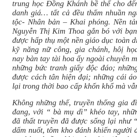
trung học Đồng Khánh bề thế cho đế
danh giá… tất cả đều thấm nhuần ng
tộc- Nhân bản – Khai phóng. Nền tả
Nguyễn Thị Kim Thoa gắn bó với bạn 
được hấp thụ một nền giáo dục toàn di
kỹ năng nữ công, gia chánh, hôị h
nay bàn tay tài hoa ấy ngoài chuyên 
những bức tranh giấy độc đáo; những 
được cách tân hiện đại; những cái áo
lại trong thời bao cấp khốn khổ mà vẫn
Không những thế, truyền thống gia đ
đang, với “ bà mụ dì” khéo tay, nh
đã thất truyền đã được sống lại như
dấm nuốt, tôm kho đánh khiến người đ