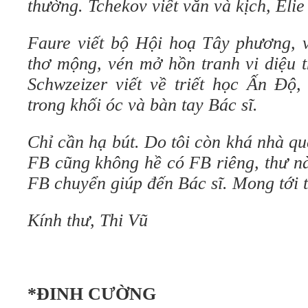
thường. Tchekov viết văn và kịch, Elie
Faure viết bộ Hội hoạ Tây phương,
thơ mộng, vén mở hồn tranh vi diệu 
Schwzeizer viết về triết học Ấn Độ
trong khối óc và bàn tay Bác sĩ.
Chỉ cần hạ bút. Do tôi còn khá nhà q
FB cũng không hề có FB riêng, thư nà
FB chuyển giúp đến Bác sĩ. Mong tới t
Kính thư, Thi Vũ
*ĐINH CƯỜNG