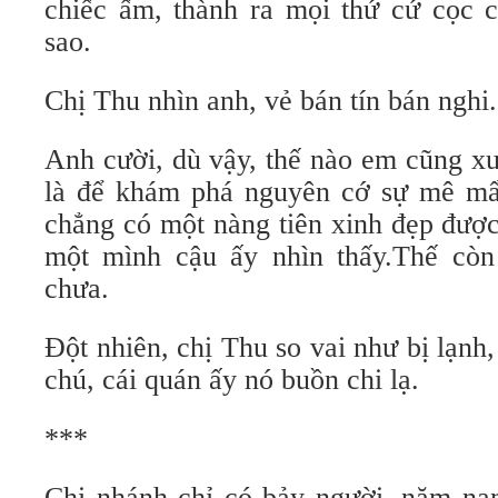
chiếc ấm, thành ra mọi thứ cứ cọc c
sao.
Chị Thu nhìn anh, vẻ bán tín bán nghi.
Anh cười, dù vậy, thế nào em cũng xu
là để khám phá nguyên cớ sự mê mẩ
chẳng có một nàng tiên xinh đẹp được
một mình cậu ấy nhìn thấy.Thế còn
chưa.
Đột nhiên, chị Thu so vai như bị lạnh,
chú, cái quán ấy nó buồn chi lạ.
***
Chi nhánh chỉ có bảy người, năm nam