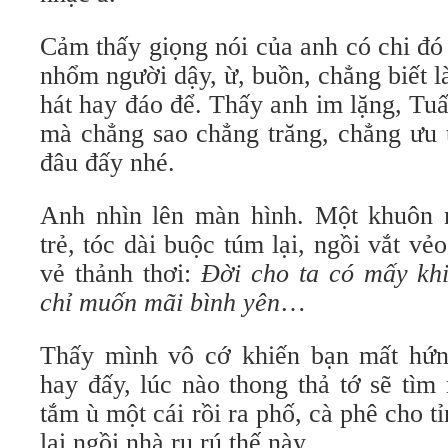
Cảm thấy giọng nói của anh có chi đó
nhổm người dậy, ừ, buồn, chẳng biết l
hát hay đáo để. Thấy anh im lặng, Tuấ
mà chẳng sao chẳng trăng, chẳng ưu 
đâu đấy nhé.
Anh nhìn lên màn hình. Một khuôn m
trẻ, tóc dài buộc túm lại, ngồi vắt vẻ
vẻ thảnh thơi:
Đời cho ta có
mấy khi
chỉ muốn mãi bình yên
…
Thấy mình vô cớ khiến bạn mất hứn
hay đấy, lúc nào thong thả tớ sẽ tìm
tắm ù một cái rồi ra phố, cà phê cho t
lại ngồi nhà ru rú thế này.