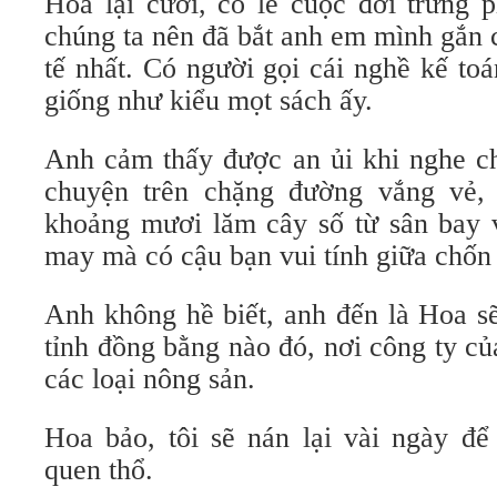
Hoa lại cười, có lẽ cuộc đời trừng 
chúng ta nên đã bắt anh em mình gắn 
tế nhất. Có người gọi cái nghề kế to
giống như kiểu mọt sách ấy.
Anh cảm thấy được an ủi khi nghe chà
chuyện trên chặng đường vắng vẻ, 
khoảng mươi lăm cây số từ sân bay v
may mà có cậu bạn vui tính giữa chốn 
Anh không hề biết, anh đến là Hoa s
tỉnh đồng bằng nào đó, nơi công ty c
các loại nông sản.
Hoa bảo, tôi sẽ nán lại vài ngày để
quen thổ.