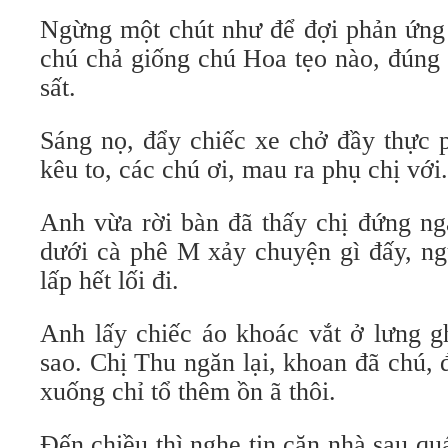
Ngừng một chút như để đợi phản ứng c
chú chả giống chú Hoa tẹo nào, đúng 
sất.
Sáng nọ, đẩy chiếc xe chở đầy thực 
kêu to, các chú ơi, mau ra phụ chị với.
Anh vừa rời bàn đã thấy chị đứng ng
dưới cà phê M xảy chuyện gì đấy, n
lấp hết lối đi.
Anh lấy chiếc áo khoác vắt ở lưng 
sao. Chị Thu ngăn lại, khoan đã chú,
xuống chỉ tổ thêm ồn ã thôi.
Đến chiều thì nghe tin căn nhà sau qu