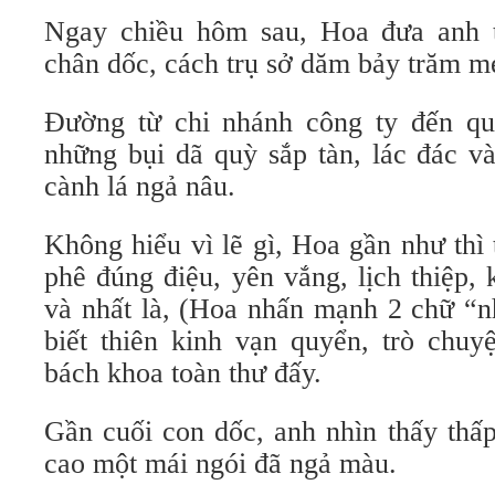
Ngay chiều hôm sau, Hoa đưa anh t
chân dốc, cách trụ sở dăm bảy trăm mé
Đường từ chi nhánh công ty đến qu
những bụi dã quỳ sắp tàn, lác đác v
cành lá ngả nâu.
Không hiểu vì lẽ gì, Hoa gần như thì
phê đúng điệu, yên vắng, lịch thiệp,
và nhất là, (Hoa nhấn mạnh 2 chữ “n
biết thiên kinh vạn quyển, trò chuy
bách khoa toàn thư đấy.
Gần cuối con dốc, anh nhìn thấy thấ
cao một mái ngói đã ngả màu.