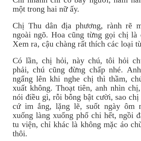
một trong hai nữ ấy.
Chị Thu dân địa phương, rành rẽ m
ngoài ngõ. Hoa cũng từng gọi chị là
Xem ra, cậu chàng rất thích các loại từ
Có lần, chị hỏi, này chú, tôi hỏi c
phải, chú cũng đừng chấp nhé. Anh 
ngẩng lên khi nghe chị thì thầm, ch
xuất không. Thoạt tiên, anh nhìn chị
nói điều gì, rỗi bỗng bật cười, sao ch
cứ im ắng, lặng lẽ, suốt ngày ôm 
xuống làng xuống phố chi hết, ngồi 
tu viện, chỉ khác là không mặc áo ch
thôi.