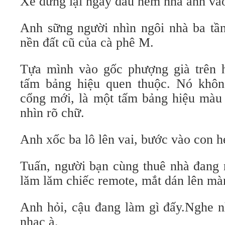
Xe dừng lại ngay đầu hẻm nhà anh vào 
Anh sững người nhìn ngôi nhà ba tần
nền đất cũ của cà phê M.
Tựa mình vào gốc phượng già trên 
tấm bảng hiệu quen thuộc. Nó khôn
cổng mới, là một tấm bảng hiệu màu
nhìn rõ chữ.
Anh xốc ba lô lên vai, bước vào con 
Tuấn, người bạn cùng thuê nhà đang n
lăm lăm chiếc remote, mắt dán lên màn 
Anh hỏi, cậu đang làm gì đấy.Nghe n
nhạc à.