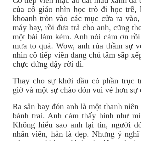
Cô tiếp viên mặc áo dài màu xanh da t
của cô giáo nhìn học trò đi học trễ,
khoanh tròn vào các mục cửa ra vào, 
máy bay, rồi đưa trả cho anh, cũng the
một bài làm kém. Anh nói cám ơn rồi
mưa to quá. Wow, anh rủa thầm sự v
nhìn cô tiếp viên đang chú tâm sắp xếp
chực đứng dậy rời đi.
Thay cho sự khởi đầu có phần trục t
giờ và một sự chào đón vui vẻ hơn sự 
Ra sân bay đón anh là một thanh niên t
bảnh trai. Anh cảm thấy hình như mì
Không hiểu sao anh lại tin, người đ
nhân viên, hẳn là đẹp. Nhưng ý nghĩ