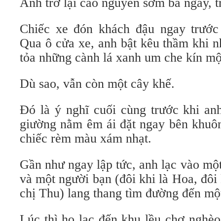
Anh trở lại cao nguyên sớm ba ngày, t
Chiếc xe đón khách đậu ngay trước
Qua ô cửa xe, anh bật kêu thầm khi n
tỏa những cành lá xanh um che kín mộ
Dù sao, vẫn còn một cây khế.
Đó là ý nghĩ cuối cùng trước khi anh
giường nằm êm ái đặt ngay bên khuôn
chiếc rèm màu xám nhạt.
Gần như ngay lập tức, anh lạc vào mộ
và một người bạn (đôi khi là Hoa, đôi 
chị Thu) lang thang tìm đường đến một
Lúc thì họ lạc đến khu lều chợ nghèo