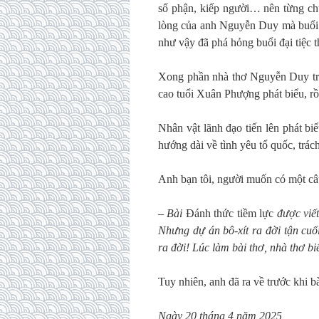
số phận, kiếp người… nên từng chữ 
lòng của anh Nguyễn Duy mà buổi 
như vậy đã phá hỏng buổi đại tiệc t
Xong phần nhà thơ Nguyễn Duy trìn
cao tuổi Xuân Phượng phát biểu, rồ
Nhân vật lãnh đạo tiến lên phát bi
hướng dài về tình yêu tổ quốc, trá
Anh bạn tôi, người muốn có một c
–
Bài
Đánh thức tiềm lực
được viết
Nhưng dự án bô-xít ra đời tận cuố
ra đời! Lúc làm bài thơ, nhà thơ bi
Tuy nhiên, anh đã ra về trước khi bà
Ngày 20 tháng 4 năm 2025