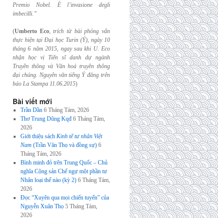
Premio Nobel. È l’invasione
degli
imbecilli.”
(
Umberto Eco
,
trích từ bài phỏng vấn
thực hiện tại Đại học Turin (Ý), ngày 10
tháng 6
năm 2015, ngay sau khi U. Eco
nhận học vị Tiến sĩ danh dự ngành
Truyền thông và
Văn hoá truyền thông
đại chúng. Nguyên văn tiếng Ý đăng trên
báo La Stampa
11.06.2015
)
Bài viết mới
Trần Dần
6 Tháng Tám, 2026
Thơ Trung Dũng Kqđ
6 Tháng Tám,
2026
Giới thiệu sách
Kinh tế tư nhân Việt
Nam
(Trần Văn Thọ và đồng sự)
6
Tháng Tám, 2026
Bình minh đỏ trên Trung Quốc – Chủ
nghĩa Cộng sản Chế ngự một phần tư
Nhân loại thế nào (kỳ 2)
6 Tháng Tám,
2026
Đọc “Xuyên qua mọi chiến tuyến” của
Nguyễn Xuân Thọ
5 Tháng Tám,
2026