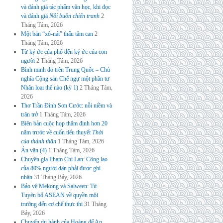
và đánh giá tác phẩm văn học, khi đọc
và đánh giá
Nỗi buồn chiến tranh
2
Tháng Tám, 2026
Một bản “xô-nát” thấu tâm can
2
Tháng Tám, 2026
Từ ký ức của phố đến ký ức của con
người
2 Tháng Tám, 2026
Bình minh đỏ trên Trung Quốc – Chủ
nghĩa Cộng sản Chế ngự một phần tư
Nhân loại thế nào (kỳ 1)
2 Tháng Tám,
2026
Thơ Trần Đình Sơn Cước: nỗi niềm và
trăn trở
1 Tháng Tám, 2026
Biên bản cuộc họp thẩm định hơn 20
năm trước về cuốn tiểu thuyết
Thời
của thánh thần
1 Tháng Tám, 2026
Án văn (4)
1 Tháng Tám, 2026
Chuyên gia Phạm Chi Lan: Công lao
của 80% người dân phải được ghi
nhận
31 Tháng Bảy, 2026
Bảo vệ Mekong và Salween: Từ
Tuyên bố ASEAN về quyền môi
trường đến cơ chế thực thi
31 Tháng
Bảy, 2026
Chuyến du hành của Hoàng đế An