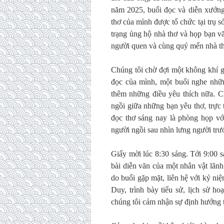
năm 2025, buổi đọc và diễn xư
thơ của mình được tổ chức tại trụ
trạng ủng hộ nhà thơ và họp bạn v
người quen và cùng quý mến nhà 
Chúng tôi chờ đợi một không khí g
đọc của mình, một buổi nghe nhữn
thêm những điều yêu thích nữa. C
ngồi giữa những bạn yêu thơ, trực 
đọc thơ sáng nay là phòng họp vớ
người ngồi sau nhìn lưng người trư
Giấy mời lúc 8:30 sáng. Tới 9:00 s
bài diễn văn của một nhân vật lã
do buổi gặp mặt, liên hệ với kỷ 
Duy, trình bày tiểu sử, lịch sử ho
chúng tôi cảm nhận sự định hướng t