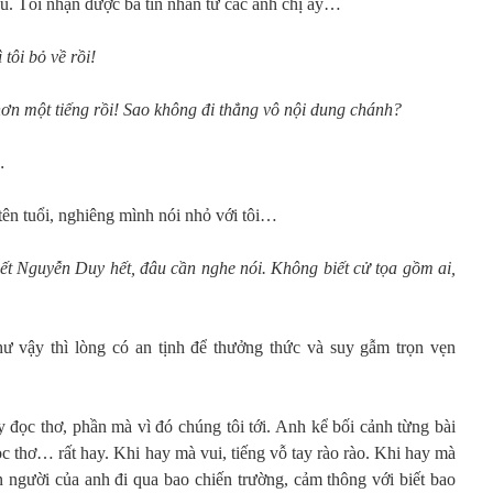
u. Tôi nhận được ba tin nhắn từ các anh chị ấy…
tôi bỏ về rồi!
hơn một tiếng rồi! Sao không đi thẳng vô nội dung chánh?
…
tên tuổi, nghiêng mình nói nhỏ với tôi…
iết Nguyễn Duy hết, đâu cần nghe nói. Không biết cử tọa gồm ai,
ư vậy thì lòng có an tịnh để thưởng thức và suy gẫm trọn vẹn
đọc thơ, phần mà vì đó chúng tôi tới. Anh kể bối cảnh từng bài
đọc thơ… rất hay. Khi hay mà vui, tiếng vỗ tay rào rào. Khi hay mà
 người của anh đi qua bao chiến trường, cảm thông với biết bao