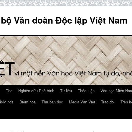
 bộ Văn đoàn Độc lập Việt Nam
Thơ
Nghiên cứu Phê bình
Tư liệu
Thảo luận
Văn học Miền Nam
k/Minds
Biếm họa
Thư bạn đọc
Media Văn Việt
Trao đổi
Trên k