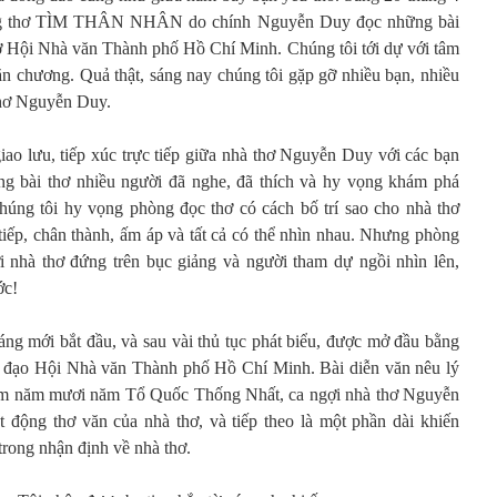
ớng thơ TÌM THÂN NHÂN do chính Nguyễn Duy đọc những bài
 sở Hội Nhà văn Thành phố Hồ Chí Minh. Chúng tôi tới dự với tâm
ăn chương. Quả thật, sáng nay chúng tôi gặp gỡ nhiều bạn, nhiều
thơ Nguyễn Duy.
iao lưu, tiếp xúc trực tiếp giữa nhà thơ Nguyễn Duy với các bạn
g bài thơ nhiều người đã nghe, đã thích và hy vọng khám phá
húng tôi hy vọng phòng đọc thơ có cách bố trí sao cho nhà thơ
tiếp, chân thành, ấm áp và tất cả có thể nhìn nhau. Nhưng phòng
i nhà thơ đứng trên bục giảng và người tham dự ngồi nhìn lên,
ớc!
áng mới bắt đầu, và sau vài thủ tục phát biểu, được mở đầu bằng
nh đạo Hội Nhà văn Thành phố Hồ Chí Minh. Bài diễn văn nêu lý
niệm năm mươi năm Tổ Quốc Thống Nhất, ca ngợi nhà thơ Nguyễn
ạt động thơ văn của nhà thơ, và tiếp theo là một phần dài khiến
rong nhận định về nhà thơ.