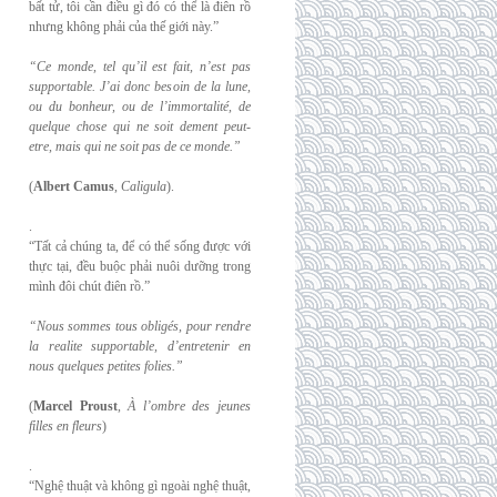
bất tử, tôi cần điều gì đó có thể là điên rồ
nhưng không phải của thế giới này.”
“Ce monde, tel qu’il est fait, n’est pas
supportable. J’ai donc besoin de la lune,
ou du
bonheur, ou de l’immortalité, de
quelque chose qui ne soit dement peut-
etre, mais qui
ne soit pas de ce monde.”
(
Albert Camus
,
Caligula
).
.
“Tất cả chúng ta, để có thể sống được với
thực tại, đều buộc phải nuôi dưỡng trong
mình đôi chút điên rồ.”
“Nous sommes tous obligés, pour rendre
la realite supportable, d’entretenir en
nous
quelques petites folies.”
(
Marcel Proust
,
À l’ombre des jeunes
filles en fleurs
)
.
“Nghệ thuật và không gì ngoài nghệ thuật,