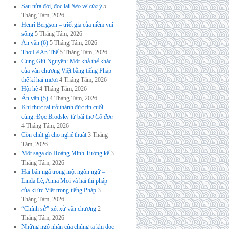
Sau nửa đời, đọc lại
Nẻo về của ý
5
Tháng Tám, 2026
Henri Bergson – triết gia của niềm vui
sống
5 Tháng Tám, 2026
Án văn (6)
5 Tháng Tám, 2026
Thơ Lê An Thế
5 Tháng Tám, 2026
Cung Giũ Nguyên: Một khả thể khác
của văn chương Việt bằng tiếng Pháp
thế kỉ hai mươi
4 Tháng Tám, 2026
Hội hè
4 Tháng Tám, 2026
Án văn (5)
4 Tháng Tám, 2026
Khi thực tại trở thành đức tin cuối
cùng: Đọc Brodsky từ bài thơ
Cô đơn
4 Tháng Tám, 2026
Còn chút gì cho nghệ thuật
3 Tháng
Tám, 2026
Một saga do Hoàng Minh Tường kể
3
Tháng Tám, 2026
Hai bản ngã trong một ngôn ngữ –
Linda Lê, Anna Moï và hai thi pháp
của kí ức Việt trong tiếng Pháp
3
Tháng Tám, 2026
“Chính sử” xét xử văn chương
2
Tháng Tám, 2026
Những ngộ nhận của chúng ta khi đọc