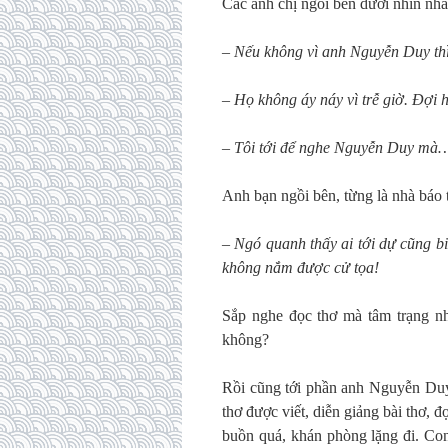
Các anh chị ngồi bên dưới nhìn nha
–
Nếu không vì anh Nguyễn Duy thì 
–
Họ không áy náy vì trễ giờ. Đợi 
–
Tôi tới để nghe Nguyễn Duy mà
Anh bạn ngồi bên, từng là nhà báo 
–
Ngó quanh thấy ai tới dự cũng b
không nắm được cử tọa!
Sắp nghe đọc thơ mà tâm trạng nh
không?
Rồi cũng tới phần anh Nguyễn Duy 
thơ được viết, diễn giảng bài thơ, 
buồn quá, khán phòng lặng đi. Con