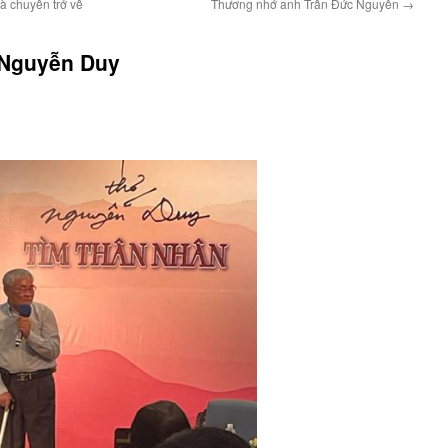
và chuyến trở về
Thương nhớ anh Trần Đức Nguyên
→
 Nguyễn Duy