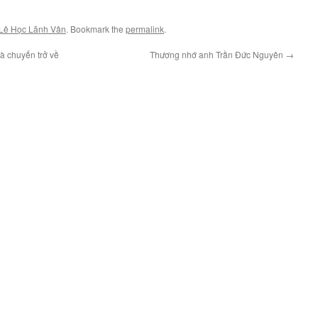
Lê Học Lãnh Vân
. Bookmark the
permalink
.
và chuyến trở về
Thương nhớ anh Trần Đức Nguyên
→