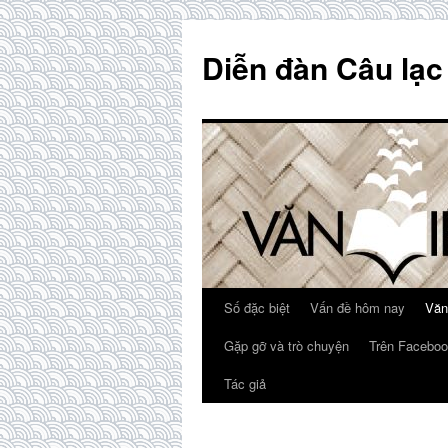
Skip
to
Diễn đàn Câu lạc
content
Số đặc biệt
Vấn đề hôm nay
Văn
Gặp gỡ và trò chuyện
Trên Faceboo
Tác giả