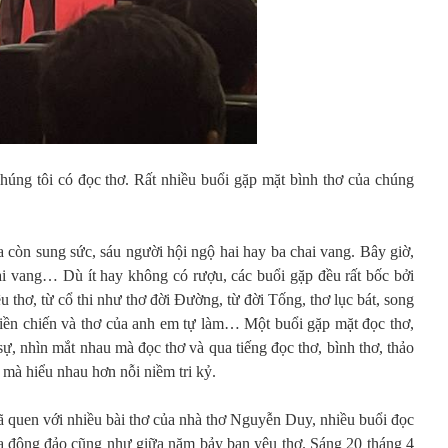
húng tôi có đọc thơ. Rất nhiều buổi gặp mặt bình thơ của chúng
ủa còn sung sức, sáu người hội ngộ hai hay ba chai vang. Bây giờ,
hai vang… Dù ít hay không có rượu, các buổi gặp đều rất bốc bởi
u thơ, từ cổ thi như thơ đời Đường, từ đời Tống, thơ lục bát, song
ơ tiền chiến và thơ của anh em tự làm… Một buổi gặp mặt đọc thơ,
sự, nhìn mắt nhau mà đọc thơ và qua tiếng đọc thơ, bình thơ, thảo
 mà hiểu nhau hơn nỗi niềm tri kỷ.
ã quen với nhiều bài thơ của nhà thơ Nguyễn Duy, nhiều buổi đọc
tọa đông đảo cũng như giữa năm bảy bạn yêu thơ. Sáng 20 tháng 4