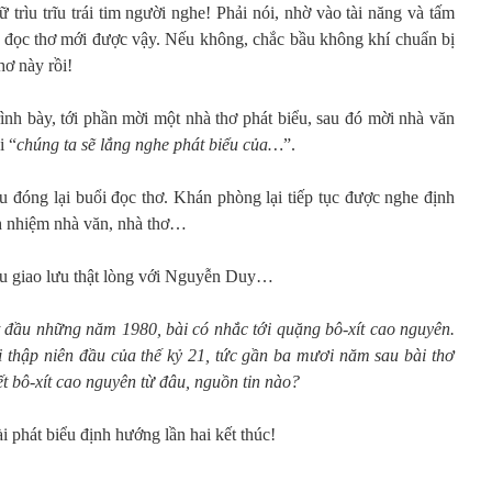
trìu trĩu trái tim người nghe! Phải nói, nhờ vào tài năng và tấm
đọc thơ mới được vậy. Nếu không, chắc bầu không khí chuẩn bị
hơ này rồi!
h bày, tới phần mời một nhà thơ phát biểu, sau đó mời nhà văn
i “
chúng ta sẽ lắng nghe phát biểu của…
”.
ểu đóng lại buổi đọc thơ. Khán phòng lại tiếp tục được nghe định
ch nhiệm nhà văn, nhà thơ…
âu giao lưu thật lòng với Nguyễn Duy…
 đầu những năm 1980, bài có nhắc tới quặng bô-xít cao nguyên.
i thập niên đầu của thế kỷ 21, tức gần ba mươi năm sau bài thơ
ết bô-xít cao nguyên từ đâu, nguồn tin nào?
i phát biểu định hướng lần hai kết thúc!