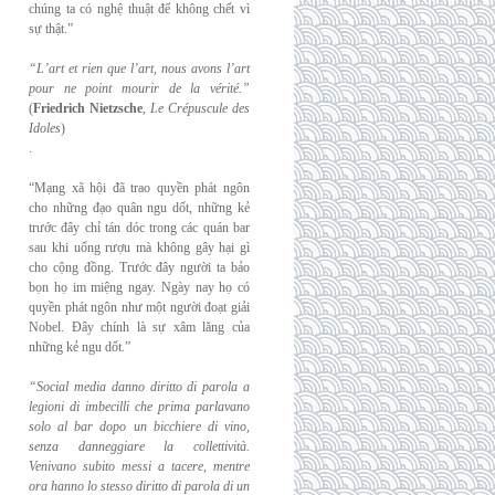
chúng ta có nghệ thuật để không chết vì
sự thật.”
“L’art et rien que l’art, nous avons l’art
pour ne point mourir de la vérité.”
(
Friedrich
Nietzsche
,
Le Crépuscule des
Idoles
)
.
“Mạng xã hội đã trao quyền phát ngôn
cho những đạo quân ngu dốt, những kẻ
trước đây chỉ tán dóc trong các quán bar
sau khi uống rượu mà không gây hại gì
cho cộng đồng. Trước đây người ta bảo
bọn họ im miệng ngay. Ngày nay họ có
quyền phát ngôn như một người đoạt giải
Nobel. Đây chính là sự xâm lăng của
những kẻ ngu dốt.”
“Social media danno diritto di parola a
legioni di imbecilli che prima parlavano
solo al
bar dopo un bicchiere di vino,
senza danneggiare la collettività.
Venivano subito messi a
tacere, mentre
ora hanno lo stesso diritto di parola di un