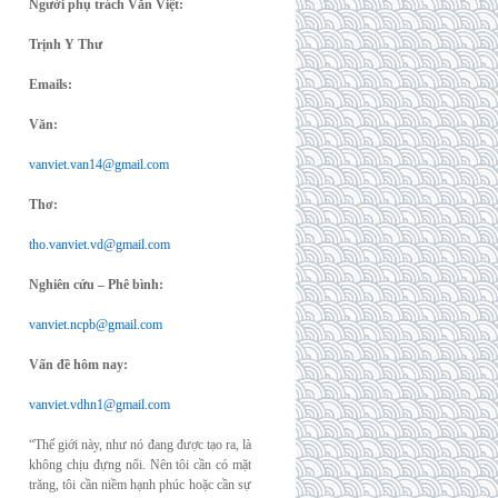
Người phụ trách Văn Việt:
Trịnh Y Thư
Emails:
Văn:
vanviet.van14@gmail.com
Thơ:
tho.vanviet.vd@gmail.com
Nghiên cứu – Phê bình:
vanviet.ncpb@gmail.com
Vấn đề hôm nay:
vanviet.vdhn1@gmail.com
“Thế giới này, như nó đang được tạo ra, là
không chịu đựng nổi. Nên tôi cần có mặt
trăng, tôi cần niềm hạnh phúc hoặc cần sự