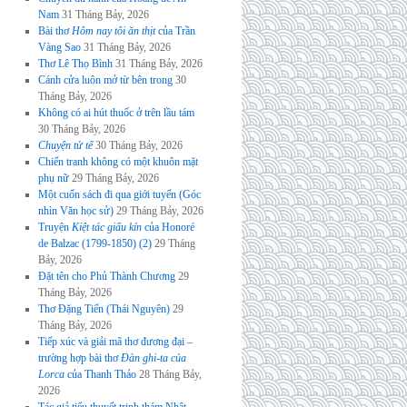
Nam
31 Tháng Bảy, 2026
Bài thơ
Hôm nay tôi ăn thịt
của Trần
Vàng Sao
31 Tháng Bảy, 2026
Thơ Lê Thọ Bình
31 Tháng Bảy, 2026
Cánh cửa luôn mở từ bên trong
30
Tháng Bảy, 2026
Không có ai hút thuốc ở trên lầu tám
30 Tháng Bảy, 2026
Chuyện tử tế
30 Tháng Bảy, 2026
Chiến tranh không có một khuôn mặt
phụ nữ
29 Tháng Bảy, 2026
Một cuốn sách đi qua giới tuyến (Góc
nhìn Văn học sử)
29 Tháng Bảy, 2026
Truyện
Kiệt tác giấu kín
của Honoré
de Balzac (1799-1850) (2)
29 Tháng
Bảy, 2026
Đặt tên cho Phủ Thành Chương
29
Tháng Bảy, 2026
Thơ Đặng Tiến (Thái Nguyên)
29
Tháng Bảy, 2026
Tiếp xúc và giải mã thơ đương đại –
trường hợp bài thơ
Đàn ghi-ta của
Lorca
của Thanh Thảo
28 Tháng Bảy,
2026