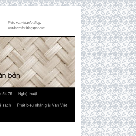
Web: vanviet.info Blog:
vandoanviet.blogspot.com
 54-75
Nghệ thuật
ệ sách
Phát biểu nhận giải Văn Việt