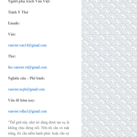
Người phụ trách Văn Việt:
Trịnh Y Thư
Emails:
Văn:
vanviet.van14@gmail.com
Thơ:
tho.vanviet.vd@gmail.com
Nghiên cứu – Phê bình:
vanviet.ncpb@gmail.com
Vấn đề hôm nay:
vanviet.vdhn1@gmail.com
“Thế giới này, như nó đang được tạo ra, là
không chịu đựng nổi. Nên tôi cần có mặt
trăng, tôi cần niềm hạnh phúc hoặc cần sự