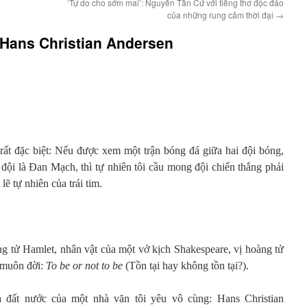
‘Tự do cho sớm mai’: Nguyễn Tấn Cứ với tiếng thơ độc đáo
của những rung cảm thời đại
→
Hans Christian Andersen
rất đặc biệt: Nếu được xem một trận bóng đá giữa hai đội bóng,
 đội là Đan Mạch, thì tự nhiên tôi cầu mong đội chiến thắng phải
ẽ tự nhiên của trái tim.
 tử Hamlet, nhân vật của một vở kịch Shakespeare, vị hoàng tử
i muôn đời:
To be or not to be
(Tồn tại hay không tồn tại?).
 đất nước của một nhà văn tôi yêu vô cùng: Hans Christian