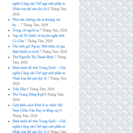
nghĩa Cộng sản Chế ngự một phần tư
Nhân loại thế nào (kỳ 4)
8 Tháng Tám,
2026
Nhà văn, không cần ai thương xót
họ…
7 Tháng Tám, 2026
Trong cõi người ta
7 Tháng Tám, 2026
Tạp chí Tổ Quốc và truyện ngắn
Anh
Cò Lấm
7 Tháng Tám, 2026
Thư tình gửi Ngoại
: Một thiên sử gia
đình khiến ta rơi lệ
7 Tháng Tám, 2026
Thơ Nguyễn Thị Thanh Bình
7 Tháng
Tám, 2026
Bình minh đỏ trên Trung Quốc – Chủ
nghĩa Cộng sản Chế ngự một phần tư
Nhân loại thế nào (kỳ 3)
7 Tháng Tám,
2026
Trần Dần
6 Tháng Tám, 2026
Thơ Trung Dũng Kqđ
6 Tháng Tám,
2026
Giới thiệu sách
Kinh tế tư nhân Việt
Nam
(Trần Văn Thọ và đồng sự)
6
Tháng Tám, 2026
Bình minh đỏ trên Trung Quốc – Chủ
nghĩa Cộng sản Chế ngự một phần tư
Nhân loại thế nào (kỳ 2)
6 Tháng Tám,