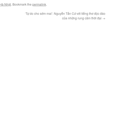
Hà Nhật
. Bookmark the
permalink
.
‘Tự do cho sớm mai’: Nguyễn Tấn Cứ với tiếng thơ độc đáo
của những rung cảm thời đại
→