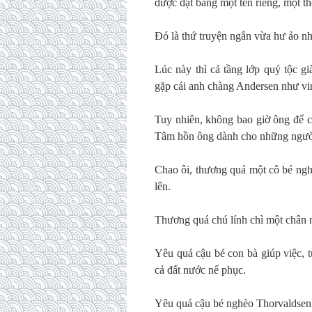
được đặt bằng một tên riêng, mộ
Đó là thứ truyện ngắn vừa hư ảo như
Lúc này thì cả tầng lớp quý tộc g
gặp cái anh chàng Andersen như vi
Tuy nhiên, không bao giờ ông để c
Tâm hồn ông dành cho những người 
Chao ôi, thương quá một cô bé ngh
lên.
Thương quá chú lính chì một chân 
Yêu quá cậu bé con bà giúp việc, t
cả đất nước nể phục.
Yêu quá cậu bé nghèo Thorvaldsen t