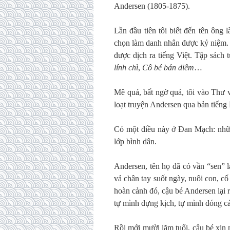
Andersen (1805-1875).
Lần đầu tiên tôi biết đến tên ôn
chọn làm danh nhân được kỷ niệm. 
được dịch ra tiếng Việt. Tập sách
lính chì
,
Cô bé bán diêm
…
Mê quá, bất ngờ quá, tôi vào Thư 
loạt truyện Andersen qua bản tiếng 
Có một điều này ở Đan Mạch: những
lớp bình dân.
Andersen, tên họ đã có vần “sen” l
vả chân tay suốt ngày, nuôi con, c
hoàn cảnh đó, cậu bé Andersen lại 
tự mình dựng kịch, tự mình đóng c
Rồi mới mười lăm tuổi, cậu bé xin 