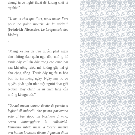
chúng ta có nghệ thuật để không chết vì
sự thật.”
“L’art et rien que l’art, nous avons l’art
pour ne point mourir de la vérité.”
(
Friedrich
Nietzsche
,
Le Crépuscule des
Idoles
)
.
“Mạng xã hội đã trao quyền phát ngôn
cho những đạo quân ngu dốt, những kẻ
trước đây chỉ tán dóc trong các quán bar
sau khi uống rượu mà không gây hại gì
cho cộng đồng. Trước đây người ta bảo
bọn họ im miệng ngay. Ngày nay họ có
quyền phát ngôn như một người đoạt giải
Nobel. Đây chính là sự xâm lăng của
những kẻ ngu dốt.”
“Social media danno diritto di parola a
legioni di imbecilli che prima parlavano
solo al
bar dopo un bicchiere di vino,
senza danneggiare la collettività.
Venivano subito messi a
tacere, mentre
ora hanno lo stesso diritto di parola di un