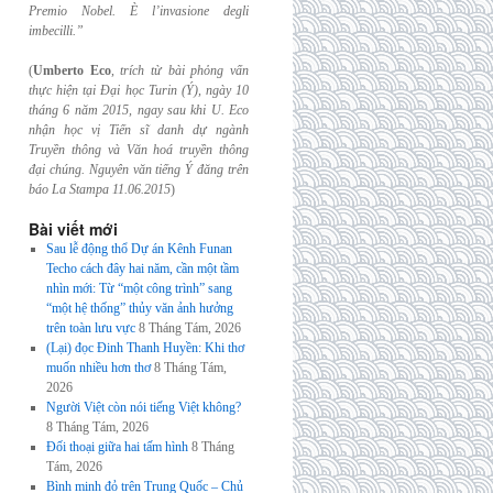
Premio Nobel. È l’invasione
degli
imbecilli.”
(
Umberto Eco
,
trích từ bài phỏng vấn
thực hiện tại Đại học Turin (Ý), ngày 10
tháng 6
năm 2015, ngay sau khi U. Eco
nhận học vị Tiến sĩ danh dự ngành
Truyền thông và
Văn hoá truyền thông
đại chúng. Nguyên văn tiếng Ý đăng trên
báo La Stampa
11.06.2015
)
Bài viết mới
Sau lễ động thổ Dự án Kênh Funan
Techo cách đây hai năm, cần một tầm
nhìn mới: Từ “một công trình” sang
“một hệ thống” thủy văn ảnh hưởng
trên toàn lưu vực
8 Tháng Tám, 2026
(Lại) đọc Đinh Thanh Huyền: Khi thơ
muốn nhiều hơn thơ
8 Tháng Tám,
2026
Người Việt còn nói tiếng Việt không?
8 Tháng Tám, 2026
Đối thoại giữa hai tấm hình
8 Tháng
Tám, 2026
Bình minh đỏ trên Trung Quốc – Chủ