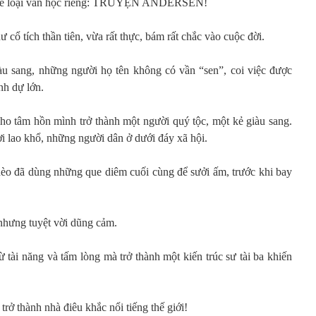
t thể loại văn học riêng: TRUYỆN ANDERSEN!
 cổ tích thần tiên, vừa rất thực, bám rất chắc vào cuộc đời.
iàu sang, những người họ tên không có vần “sen”, coi việc được
nh dự lớn.
ho tâm hồn mình trở thành một người quý tộc, một kẻ giàu sang.
lao khổ, những người dân ở dưới đáy xã hội.
èo đã dùng những que diêm cuối cùng để sưởi ấm, trước khi bay
nhưng tuyệt vời dũng cảm.
ừ tài năng và tấm lòng mà trở thành một kiến trúc sư tài ba khiến
rở thành nhà điêu khắc nổi tiếng thế giới!