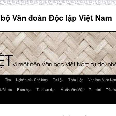
 bộ Văn đoàn Độc lập Việt Nam
Thơ
Nghiên cứu Phê bình
Tư liệu
Thảo luận
Văn học Miền Nam
k/Minds
Biếm họa
Thư bạn đọc
Media Văn Việt
Trao đổi
Trên k