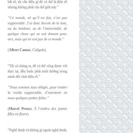
bất tử, tôi cần điều gì đó có thể là điên rồ
nhưng không phải của thế giới này.”
“Ce monde, tel qu’il est fait, n’est pas
supportable. J’ai donc besoin de la lune,
ou du
bonheur, ou de l’immortalité, de
quelque chose qui ne soit dement peut-
etre, mais qui
ne soit pas de ce monde.”
(
Albert Camus
,
Caligula
).
.
“Tất cả chúng ta, để có thể sống được với
thực tại, đều buộc phải nuôi dưỡng trong
mình đôi chút điên rồ.”
“Nous sommes tous obligés, pour rendre
la realite supportable, d’entretenir en
nous
quelques petites folies.”
(
Marcel Proust
,
À l’ombre des jeunes
filles en fleurs
)
.
“Nghệ thuật và không gì ngoài nghệ thuật,