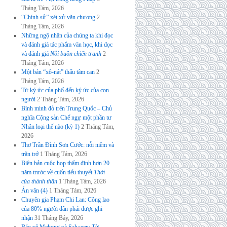
Tháng Tám, 2026
“Chính sử” xét xử văn chương
2
Tháng Tám, 2026
Những ngộ nhận của chúng ta khi đọc
và đánh giá tác phẩm văn học, khi đọc
và đánh giá
Nỗi buồn chiến tranh
2
Tháng Tám, 2026
Một bản “xô-nát” thấu tâm can
2
Tháng Tám, 2026
Từ ký ức của phố đến ký ức của con
người
2 Tháng Tám, 2026
Bình minh đỏ trên Trung Quốc – Chủ
nghĩa Cộng sản Chế ngự một phần tư
Nhân loại thế nào (kỳ 1)
2 Tháng Tám,
2026
Thơ Trần Đình Sơn Cước: nỗi niềm và
trăn trở
1 Tháng Tám, 2026
Biên bản cuộc họp thẩm định hơn 20
năm trước về cuốn tiểu thuyết
Thời
của thánh thần
1 Tháng Tám, 2026
Án văn (4)
1 Tháng Tám, 2026
Chuyên gia Phạm Chi Lan: Công lao
của 80% người dân phải được ghi
nhận
31 Tháng Bảy, 2026