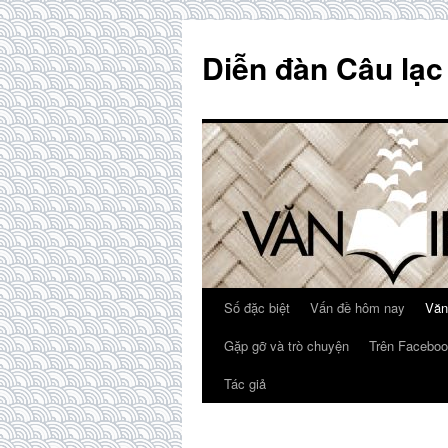
Skip
to
Diễn đàn Câu lạc
content
Số đặc biệt
Vấn đề hôm nay
Văn
Gặp gỡ và trò chuyện
Trên Faceboo
Tác giả