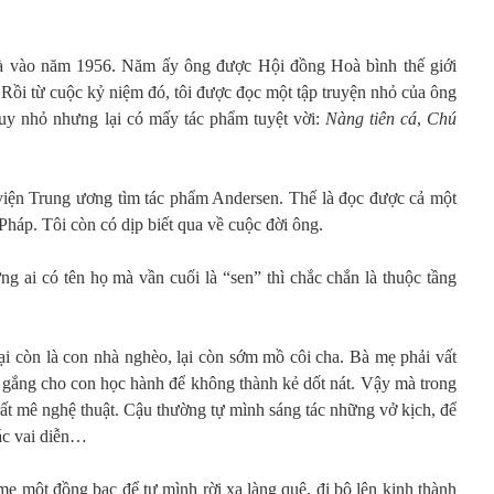
g là vào năm 1956. Năm ấy ông được Hội đồng Hoà bình thế giới
Rồi từ cuộc kỷ niệm đó, tôi được đọc một tập truyện nhỏ của ông
 tuy nhỏ nhưng lại có mấy tác phẩm tuyệt vời:
Nàng tiên cá
,
Chú
viện Trung ương tìm tác phẩm Andersen. Thế là đọc được cả một
Pháp. Tôi còn có dịp biết qua về cuộc đời ông.
 ai có tên họ mà vần cuối là “sen” thì chắc chắn là thuộc tầng
ại còn là con nhà nghèo, lại còn sớm mồ côi cha. Bà mẹ phải vất
ố gắng cho con học hành để không thành kẻ dốt nát. Vậy mà trong
rất mê nghệ thuật. Cậu thường tự mình sáng tác những vở kịch, để
ác vai diễn…
mẹ một đồng bạc để tự mình rời xa làng quê, đi bộ lên kinh thành