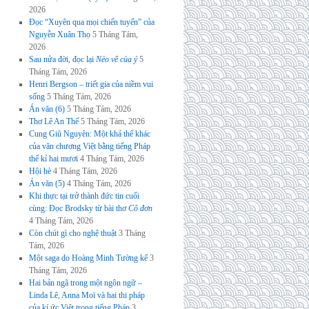
2026
Đọc “Xuyên qua mọi chiến tuyến” của
Nguyễn Xuân Thọ
5 Tháng Tám,
2026
Sau nửa đời, đọc lại
Nẻo về của ý
5
Tháng Tám, 2026
Henri Bergson – triết gia của niềm vui
sống
5 Tháng Tám, 2026
Án văn (6)
5 Tháng Tám, 2026
Thơ Lê An Thế
5 Tháng Tám, 2026
Cung Giũ Nguyên: Một khả thể khác
của văn chương Việt bằng tiếng Pháp
thế kỉ hai mươi
4 Tháng Tám, 2026
Hội hè
4 Tháng Tám, 2026
Án văn (5)
4 Tháng Tám, 2026
Khi thực tại trở thành đức tin cuối
cùng: Đọc Brodsky từ bài thơ
Cô đơn
4 Tháng Tám, 2026
Còn chút gì cho nghệ thuật
3 Tháng
Tám, 2026
Một saga do Hoàng Minh Tường kể
3
Tháng Tám, 2026
Hai bản ngã trong một ngôn ngữ –
Linda Lê, Anna Moï và hai thi pháp
của kí ức Việt trong tiếng Pháp
3