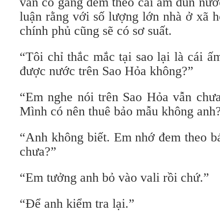
vẫn cố gắng đem theo cái ấm đun nướ
luận rằng với số lượng lớn nhà ở xã 
chính phủ cũng sẽ có sơ suất.
“Tôi chỉ thắc mắc tại sao lại là cái 
được nước trên Sao Hỏa không?”
“Em nghe nói trên Sao Hỏa vẫn chưa
Mình có nên thuê bảo mẫu không anh?”
“Anh không biết. Em nhớ đem theo bá
chưa?”
“Em tưởng anh bỏ vào vali rồi chứ.”
“Để anh kiểm tra lại.”