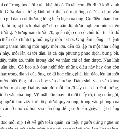
hì có Trung học hồi xưa, khá thì có Tú tài, còn dốt đi từ khố xanh
 ít. Giữa đám tướng lãnh như thế, có một ông có "Cao học văn
ao giờ dám coi thường lòng hiếu học của ông. Có điều phàm làm
cờ, thì trọng trách phải giữ cho quân đội được nghiêm minh, trên
a tướng. Những năm trước 70, quân đội còn có chút tôn ti. Từ đó
m thấu của chính trị, mỗi ngày mỗi nát ra. Ông làm Tổng Tư lệnh
trạng tham nhũng mỗi ngày mỗi lớn, đến độ lập ra một nha Tổng
a này, mỗi lần đi tới đâu, là cả địa phương phục dịch, bưng bít.
iầy, thiếu áo, thiếu lương khô và thậm chí cả đạn dược. Nạn lính
 quân khu. Có bao giờ ông nghĩ đến những điều này hay ông còn
ác trong địa vị của ông, có đi học cũng phải kín đáo, lén lút một
ả nước biết ông thi cao học văn chương. Đám sinh viên văn khoa
trước một ông Đại úy nào đó mỗi lần đi lấy cua cho Đại tướng,
ó là văn của ông. Võ mãi hôm nay tôi mới thấy rõ, ông cuốn gói,
g người làm việc trực tiếp dưới quyền ông, trong văn phòng của
à cái cờ nhỏ có bốn sao của ông để lại nơi bàn giấy. Thật chẳng
.
đọc mỗi dịp Tết về gửi toàn quân, cả triệu người đứng nghe im