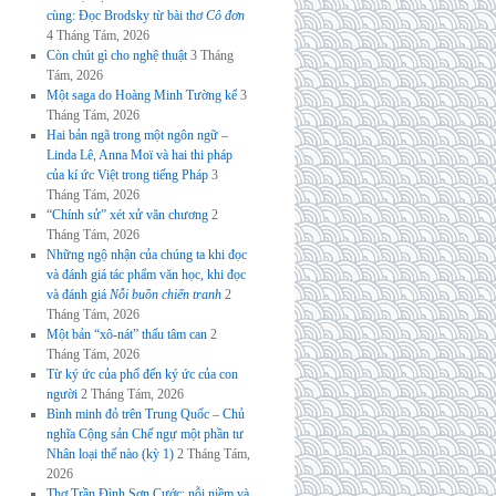
cùng: Đọc Brodsky từ bài thơ
Cô đơn
4 Tháng Tám, 2026
Còn chút gì cho nghệ thuật
3 Tháng
Tám, 2026
Một saga do Hoàng Minh Tường kể
3
Tháng Tám, 2026
Hai bản ngã trong một ngôn ngữ –
Linda Lê, Anna Moï và hai thi pháp
của kí ức Việt trong tiếng Pháp
3
Tháng Tám, 2026
“Chính sử” xét xử văn chương
2
Tháng Tám, 2026
Những ngộ nhận của chúng ta khi đọc
và đánh giá tác phẩm văn học, khi đọc
và đánh giá
Nỗi buồn chiến tranh
2
Tháng Tám, 2026
Một bản “xô-nát” thấu tâm can
2
Tháng Tám, 2026
Từ ký ức của phố đến ký ức của con
người
2 Tháng Tám, 2026
Bình minh đỏ trên Trung Quốc – Chủ
nghĩa Cộng sản Chế ngự một phần tư
Nhân loại thế nào (kỳ 1)
2 Tháng Tám,
2026
Thơ Trần Đình Sơn Cước: nỗi niềm và