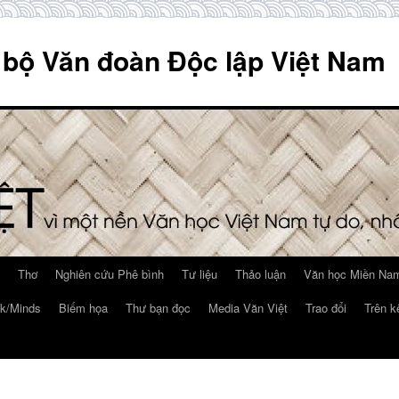
 bộ Văn đoàn Độc lập Việt Nam
Thơ
Nghiên cứu Phê bình
Tư liệu
Thảo luận
Văn học Miền Nam
k/Minds
Biếm họa
Thư bạn đọc
Media Văn Việt
Trao đổi
Trên k