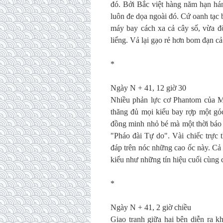
đó. Bởi Bắc việt hàng năm hạn hán
luôn đe dọa ngoài đó. Cứ oanh tạc
máy bay cách xa cả cây số, vừa đ
liểng. Vả lại gạo rẻ hơn bom đạn cả
*
Ngày N + 41, 12 giờ 30
Nhiều phản lực cơ Phantom của Mỹ
thăng đủ mọi kiểu bay rợp một góc
đồng minh nhỏ bé mà một thời báo
"Pháo đài Tự do". Vài chiếc trực
đáp trên nóc những cao ốc này. Cả 
kiểu như những tín hiệu cuối cùng 
*
Ngày N + 41, 2 giờ chiều
Giao tranh giữa hai bên diễn ra 