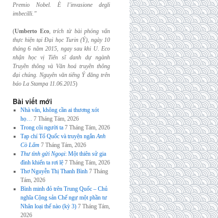
Premio Nobel. È l’invasione
degli
imbecilli.”
(
Umberto Eco
,
trích từ bài phỏng vấn
thực hiện tại Đại học Turin (Ý), ngày 10
tháng 6
năm 2015, ngay sau khi U. Eco
nhận học vị Tiến sĩ danh dự ngành
Truyền thông và
Văn hoá truyền thông
đại chúng. Nguyên văn tiếng Ý đăng trên
báo La Stampa
11.06.2015
)
Bài viết mới
Nhà văn, không cần ai thương xót
họ…
7 Tháng Tám, 2026
Trong cõi người ta
7 Tháng Tám, 2026
Tạp chí Tổ Quốc và truyện ngắn
Anh
Cò Lấm
7 Tháng Tám, 2026
Thư tình gửi Ngoại
: Một thiên sử gia
đình khiến ta rơi lệ
7 Tháng Tám, 2026
Thơ Nguyễn Thị Thanh Bình
7 Tháng
Tám, 2026
Bình minh đỏ trên Trung Quốc – Chủ
nghĩa Cộng sản Chế ngự một phần tư
Nhân loại thế nào (kỳ 3)
7 Tháng Tám,
2026