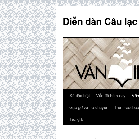
Skip
to
Diễn đàn Câu lạc
content
Số đặc biệt
Vấn đề hôm nay
Văn
Gặp gỡ và trò chuyện
Trên Faceboo
Tác giả