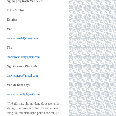
Người phụ trách Văn Việt:
Trịnh Y Thư
Emails:
Văn:
vanviet.van14@gmail.com
Thơ:
tho.vanviet.vd@gmail.com
Nghiên cứu – Phê bình:
vanviet.ncpb@gmail.com
Vấn đề hôm nay:
vanviet.vdhn1@gmail.com
“Thế giới này, như nó đang được tạo ra, là
không chịu đựng nổi. Nên tôi cần có mặt
trăng, tôi cần niềm hạnh phúc hoặc cần sự