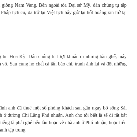
i giống Nam Vang. Bên ngoài tòa Đại sứ Mỹ, dân chúng tụ tập
p tịch cũ, đã trở lại Việt tịch bây giờ lại hốt hoảng xin trở lại
 tin Hoa Kỳ. Dân chúng lũ lượt khuân đi những bàn ghế, máy
vở. Sau cùng họ chất cả tấn báo chí, tranh ảnh lại và đốt những
a đình anh đã thuê một số phòng khách sạn gần ngay bờ sông Sài
 ở đường Chi Lăng Phú nhuận. Anh cho tôi biết là sẽ đi rất bất
 tiếng là phải ghé bến tầu hoặc về nhà anh ở Phú nhuận, hoặc trên
anh tập trung.