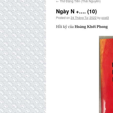
←
Thơ Đặng Tiến (Thái Nguyên)
Ngày N +…. (10)
Posted on
24 Tháng Tư, 2022
by
post3
Hồi ký của
Hoàng Khởi Phong