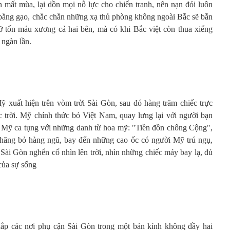
 mất mùa, lại dồn mọi nỗ lực cho chiến tranh, nên nạn đói luôn
 bằng gạo, chắc chắn những xạ thủ phòng không ngoài Bắc sẽ bắn
ỡ tốn máu xương cả hai bên, mà có khi Bắc việt còn thua xiểng
 ngàn lần.
 xuất hiện trên vòm trời Sài Gòn, sau đó hàng trăm chiếc trực
 trời. Mỹ chính thức bỏ Việt Nam, quay lưng lại với người bạn
 Mỹ ca tụng với những danh từ hoa mỹ: "Tiền đồn chống Cộng",
 thăng bỏ hàng ngũ, bay đến những cao ốc có người Mỹ trú ngụ,
Sài Gòn nghển cổ nhìn lên trời, nhìn những chiếc máy bay lạ, đủ
của sự sống
khắp các nơi phụ cận Sài Gòn trong một bán kính không đầy hai