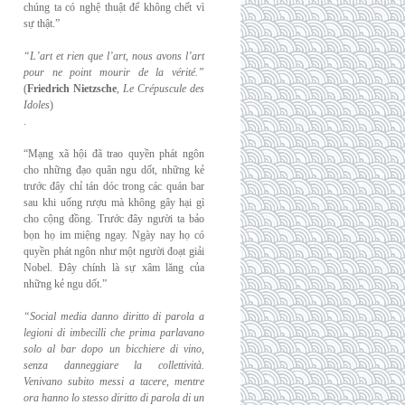
chúng ta có nghệ thuật để không chết vì
sự thật.”
“L’art et rien que l’art, nous avons l’art
pour ne point mourir de la vérité.”
(
Friedrich
Nietzsche
,
Le Crépuscule des
Idoles
)
.
“Mạng xã hội đã trao quyền phát ngôn
cho những đạo quân ngu dốt, những kẻ
trước đây chỉ tán dóc trong các quán bar
sau khi uống rượu mà không gây hại gì
cho cộng đồng. Trước đây người ta bảo
bọn họ im miệng ngay. Ngày nay họ có
quyền phát ngôn như một người đoạt giải
Nobel. Đây chính là sự xâm lăng của
những kẻ ngu dốt.”
“Social media danno diritto di parola a
legioni di imbecilli che prima parlavano
solo al
bar dopo un bicchiere di vino,
senza danneggiare la collettività.
Venivano subito messi a
tacere, mentre
ora hanno lo stesso diritto di parola di un