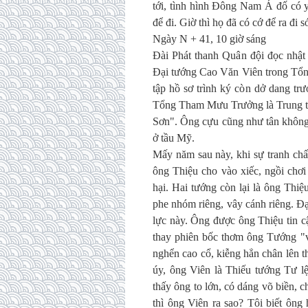
tới, tình hình Đông Nam Á đố có 
để đi. Giờ thì họ đã có cớ để ra đi
Ngày N + 41, 10 giờ sáng
Đài Phát thanh Quân đội đọc nhậ
Đại tướng Cao Văn Viên trong Tổng
tập hồ sơ trình ký còn dở dang tr
Tổng Tham Mưu Trưởng là Trung t
Sơn". Ông cựu cũng như tân không 
ở tầu Mỹ.
Mấy năm sau này, khi sự tranh ch
ông Thiệu cho vào xiếc, ngồi chơi
hại. Hai tướng còn lại là ông Thi
phe nhóm riêng, vây cánh riêng. 
lực này. Ông được ông Thiệu tin 
thay phiên bốc thơm ông Tướng "văn
nghển cao cổ, kiễng hẳn chân lên thì
úy, ông Viên là Thiếu tướng Tư lệ
thấy ông to lớn, có dáng võ biền, c
thì ông Viên ra sao? Tôi biết ông