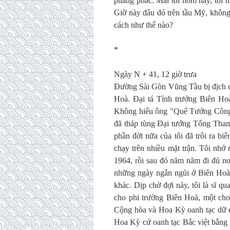
phăng phắc. Mãi tới hôm nay, tôi 
Giờ này đâu đó trên tầu Mỹ, không
cách như thế nào?
*
Ngày N + 41, 12 giờ trưa
Đường Sài Gòn Vũng Tầu bị địch c
Hoà. Đại tá Tỉnh trưởng Biên Ho
Không hiểu ông "Quế Tướng Công" 
đã tháp tùng Đại tướng Tổng Tha
phần đời nữa của tôi đã trôi ra bi
chạy trên nhiều mặt trận. Tôi nh
1964, rồi sau đó năm năm đi đủ nơi
những ngày ngắn ngủi ở Biên Hoà, 
khác. Dịp chờ đợi này, tôi là sĩ 
cho phi trường Biên Hoà, một ch
Cộng hòa và Hoa Kỳ oanh tạc dữ 
Hoa Kỳ cứ oanh tạc Bắc việt bằng 