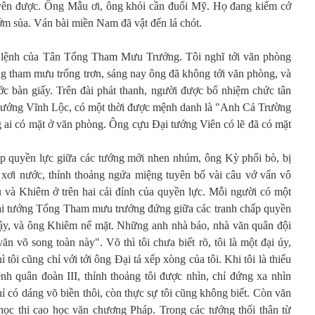
yên được. Ông Mẫu ơi, ông khỏi cần đuổi Mỹ. Họ đang kiếm cớ
 sớm sủa. Ván bài miền Nam đã vật đến lá chót.
t lệnh của Tân Tổng Tham Mưu Trưởng. Tôi nghĩ tới văn phòng
 tham mưu trống trơn, sáng nay ông đã không tới văn phòng, và
ước bàn giấy. Trên đài phát thanh, người được bổ nhiệm chức tân
ướng Vĩnh Lộc, có một thời được mệnh danh là "Anh Cả Trường
ai có mặt ở văn phòng. Ông cựu Đại tướng Viên có lẽ đã có mặt
ấp quyền lực giữa các tướng mới nhen nhúm, ông Kỳ phổi bò, bị
 xơi nước, thỉnh thoảng ngứa miệng tuyên bố vài câu vớ vẩn vô
ệu và Khiêm ở trên hai cái đỉnh của quyền lực. Mỗi người có một
Đại tướng Tổng Tham mưu trưởng đứng giữa các tranh chấp quyền
cậy, và ông Khiêm nể mặt. Những anh nhà báo, nhà văn quân đội
 võ song toàn này". Võ thì tôi chưa biết rõ, tôi là một đại úy,
 tôi cũng chỉ với tới ông Đại tá xếp xòng của tôi. Khi tôi là thiếu
nh quân đoàn III, thỉnh thoảng tôi được nhìn, chỉ đứng xa nhìn
hỉ có dáng võ biền thôi, còn thực sự tôi cũng không biết. Còn văn
 học thi cao học văn chương Pháp. Trong các tướng thối thân từ