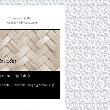
Web: vanviet.info Blog:
vandoanviet.blogspot.com
 54-75
Nghệ thuật
ệ sách
Phát biểu nhận giải Văn Việt