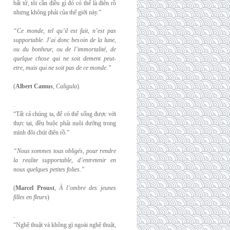
bất tử, tôi cần điều gì đó có thể là điên rồ
nhưng không phải của thế giới này.”
“Ce monde, tel qu’il est fait, n’est pas
supportable. J’ai donc besoin de la lune,
ou du
bonheur, ou de l’immortalité, de
quelque chose qui ne soit dement peut-
etre, mais qui
ne soit pas de ce monde.”
(
Albert Camus
,
Caligula
).
.
“Tất cả chúng ta, để có thể sống được với
thực tại, đều buộc phải nuôi dưỡng trong
mình đôi chút điên rồ.”
“Nous sommes tous obligés, pour rendre
la realite supportable, d’entretenir en
nous
quelques petites folies.”
(
Marcel Proust
,
À l’ombre des jeunes
filles en fleurs
)
.
“Nghệ thuật và không gì ngoài nghệ thuật,