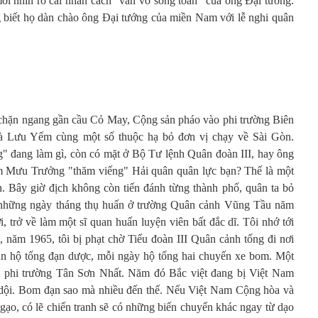
mới nhìn rõ cái nhân cách "văn võ song toàn" của ông Đại tướng.
 biết họ dàn chào ông Đại tướng của miền Nam với lễ nghi quân
hặn ngang gần cầu Cỏ May, Cộng sản pháo vào phi trường Biên
à Lưu Yểm cùng một số thuộc hạ bỏ đơn vị chạy về Sài Gòn.
đang làm gì, còn có mặt ở Bộ Tư lệnh Quân đoàn III, hay ông
m Mưu Trưởng "thăm viếng" Hải quân quân lực bạn? Thế là một
ển. Bây giờ địch không còn tiến đánh từng thành phố, quân ta bỏ
ớ những ngày tháng thụ huấn ở trường Quân cảnh Vũng Tầu năm
, trở về làm một sĩ quan huấn luyện viên bất đắc dĩ. Tôi nhớ tới
năm 1965, tôi bị phạt chờ Tiểu đoàn III Quân cảnh tống đi nơi
quan hộ tống đạn dược, mỗi ngày hộ tống hai chuyến xe bom. Một
o phi trường Tân Sơn Nhất. Năm đó Bắc việt đang bị Việt Nam
dội. Bom đạn sao mà nhiều đến thế. Nếu Việt Nam Cộng hòa và
gạo, có lẽ chiến tranh sẽ có những biến chuyển khác ngay từ dạo