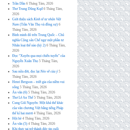
Trần Dần
6 Tháng Tám, 2026
Thơ Trung Dũng Kqđ
6 Tháng Tám,
2026
Giới thiệu sách
Kinh tế tư nhân Việt
Nam
(Trần Văn Thọ và đồng sự)
6
Tháng Tám, 2026
Bình minh đỏ trên Trung Quốc – Chủ
nghĩa Cộng sản Chế ngự một phần tư
Nhân loại thế nào (kỳ 2)
6 Tháng Tám,
2026
Đọc “Xuyên qua mọi chiến tuyến” của
Nguyễn Xuân Thọ
5 Tháng Tám,
2026
Sau nửa đời, đọc lại
Nẻo về của ý
5
Tháng Tám, 2026
Henri Bergson – triết gia của niềm vui
sống
5 Tháng Tám, 2026
Án văn (6)
5 Tháng Tám, 2026
Thơ Lê An Thế
5 Tháng Tám, 2026
Cung Giũ Nguyên: Một khả thể khác
của văn chương Việt bằng tiếng Pháp
thế kỉ hai mươi
4 Tháng Tám, 2026
Hội hè
4 Tháng Tám, 2026
Án văn (5)
4 Tháng Tám, 2026
Khi thực tại trở thành đức tin cuối