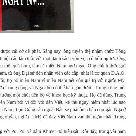
được cái cờ để phất. Sáng nay, ông tuyên thệ nhậm chức Tổng
 nội các lâm thời với một danh sách vỏn vẹn có bốn người. Ông
ra một quả bom, làm cả miền Nam ngơ ngác. Ông chính thức gửi
am, từ ông Đại sứ đến nhân viên các cấp, nhất là cơ quan D.A.O.
i, họ bỏ miền Nam vì miền Nam hết còn giá trị với người Mỹ.
iữa Trung cộng và Nga khó có thể hàn gắn được. Trung cộng mỗi
hưởng một chút tiến bộ về khoa học kỹ thuật. Họ đã dùng Trung
ền Nam bởi vì đối với dân Việt, kẻ thù nguy hiểm nhất lúc nào
ền Nam, bọn Cộng sản ngoài Bắc sẽ phải ôm chân con gấu Nga ở
ng ở gần, nghĩa là Mỹ đã đẩy Việt Nam vào thế ngăn chặn Trung
g với Pol Pol và đám Khmer đỏ hiếu sát. Rồi đây, trong vài năm