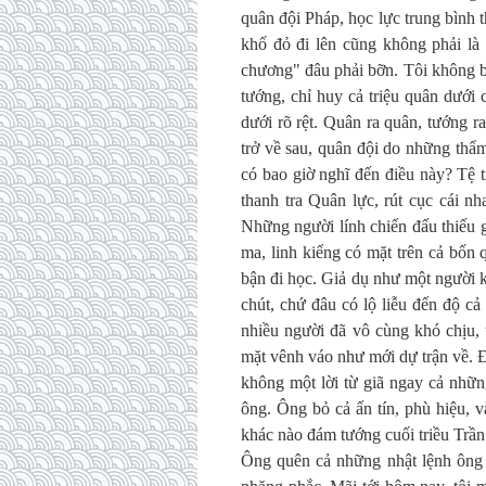
quân đội Pháp, học lực trung bình t
khố đỏ đi lên cũng không phải là
chương" đâu phải bỡn. Tôi không b
tướng, chỉ huy cả triệu quân dưới 
dưới rõ rệt. Quân ra quân, tướng r
trở về sau, quân đội do những thẩ
có bao giờ nghĩ đến điều này? Tệ 
thanh tra Quân lực, rút cục cái nh
Những người lính chiến đấu thiếu g
ma, linh kiểng có mặt trên cả bốn
bận đi học. Giả dụ như một người kh
chút, chứ đâu có lộ liễu đến độ c
nhiều người đã vô cùng khó chịu, 
mặt vênh váo như mới dự trận về. Đ
không một lời từ giã ngay cả nhữn
ông. Ông bỏ cả ấn tín, phù hiệu, v
khác nào đám tướng cuối triều Trần
Ông quên cả những nhật lệnh ông 