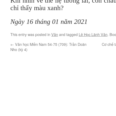
Khi nhìn về thế hệ tương lai, con chá
chỉ thấy màu xanh?
Ngày 16 tháng 01 năm 2021
This entry was posted in
Văn
and tagged
Lê Học Lãnh Vân
. Bo
←
Văn học Miền Nam 54-75 (709): Trần Doãn
Cơ chế 
Nho (kỳ 4)