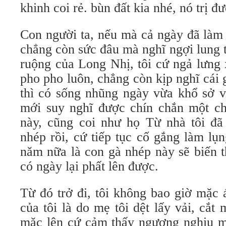
khinh coi rẻ. bùn đất kia nhé, nó trị 
Con người ta, nếu mà cả ngày đã làm v
chẳng còn sức đâu mà nghĩ ngợi lung 
ruộng của Long Nhị, tôi cứ ngả lưng
pho pho luôn, chẳng còn kịp nghĩ cái 
thì có sống nhũng ngày vừa khổ sở vừ
mới suy nghĩ được chín chắn một chú
này, cũng coi như họ Từ nhà tôi đ
nhép rồi, cứ tiếp tục cố gắng làm lụ
năm nữa là con gà nhép này sẽ biến 
có ngày lại phất lên được.
Từ đó trở đi, tôi không bao giờ mặc 
của tôi là do mẹ tôi dệt lấy vải, cắt
mặc lên cứ cảm thấy ngượng nghịu mất