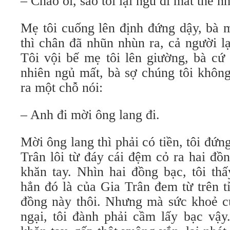
– Chao ôi, sao tôi lại ngủ đi mất thế nh
Mẹ tôi cuống lên định đứng dậy, bà 
thì chân đã nhũn nhùn ra, cả người l
Tôi vội bế mẹ tôi lên giường, bà cứ
nhiên ngủ mất, bà sợ chúng tôi không
ra một chỗ nói:
– Anh đi mời ông lang đi.
Mời ông lang thì phải có tiền, tôi đứn
Trân lôi từ đáy cái đệm cỏ ra hai đồ
khăn tay. Nhìn hai đồng bạc, tôi thấ
hẳn đó là của Gia Trân đem từ trên tỉ
đồng này thôi. Nhưng mà sức khoẻ củ
ngại, tôi đành phải cầm lấy bạc vậy