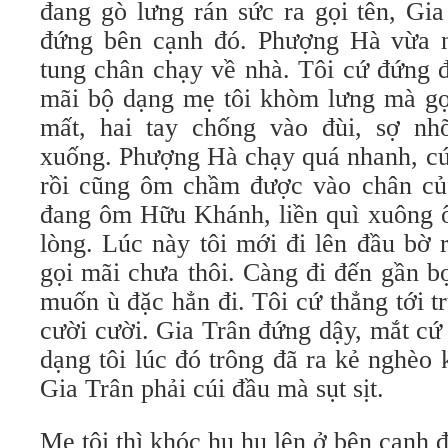
đang gò lưng rán sức ra gọi tên, Gi
đứng bên cạnh đó. Phượng Hà vừa n
tung chân chạy về nhà. Tôi cứ đứng đ
mãi bộ dạng mẹ tôi khòm lưng mà gọi
mất, hai tay chống vào đùi, sợ nh
xuống. Phượng Hà chạy quá nhanh, cứ 
rồi cũng ôm chầm được vào chân củ
đang ôm Hữu Khánh, liền quì xuông
lòng. Lúc này tôi mới đi lên đầu bờ 
gọi mãi chưa thôi. Càng đi đến gần b
muốn ù đặc hẳn đi. Tôi cứ thẳng tới t
cười cười. Gia Trân đứng dậy, mắt cứ
dạng tôi lúc đó trông đã ra kẻ nghèo
Gia Trân phải cúi đầu mà sụt sịt.
Mẹ tôi thì khóc hu hu lên ở bên cạnh đ