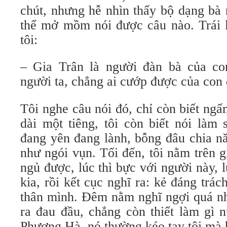
chút, nhưng hễ nhìn thấy bộ dạng bà 
thể mở mồm nói được câu nào. Trái l
tôi:
– Gia Trân là người đàn bà của co
người ta, chẳng ai cướp được của con 
Tôi nghe câu nói đó, chỉ còn biết ng
dài một tiêng, tôi còn biết nói làm
đang yên đang lành, bỗng đâu chia nă
như ngói vụn. Tối đến, tôi nằm trên 
ngủ được, lúc thì bực với người này, l
kia, rồi kết cục nghĩ ra: kẻ đáng trác
thân mình. Đêm nằm nghĩ ngợi quá nh
ra đau đầu, chẳng còn thiết làm gì 
Phượng Hà, nó thường kéo tay tôi mà 