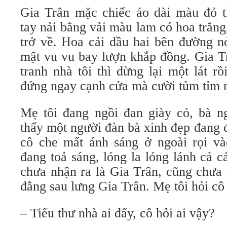
Gia Trân mặc chiếc áo dài màu đỏ t
tay nải bằng vải màu lam có hoa trắn
trở về. Hoa cải dầu hai bên đường n
mật vu vu bay lượn khắp đồng. Gia Tr
tranh nhà tôi thì dừng lại một lát r
đứng ngay cạnh cửa mà cười tủm tỉm n
Mẹ tôi đang ngồi đan giày cỏ, bà ng
thấy một người đàn bà xinh đẹp đang 
cô che mất ánh sáng ở ngoài rọi và
đang toả sáng, lóng la lóng lánh cả c
chưa nhận ra là Gia Trân, cũng chưa
đằng sau lưng Gia Trân. Mẹ tôi hỏi cô
– Tiểu thư nhà ai đấy, cô hỏi ai vậy?