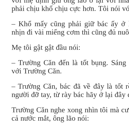
với mẹ định giữ ông lão ở lại với nh
phải chịu khổ chịu cực hơn. Tôi nói v
– Khổ mấy cũng phải giữ bác ấy ở l
nhịn đi vài miếng cơm thì cũng đủ nuô
Mẹ tôi gật gật đầu nói:
– Trường Căn đến là tốt bụng. Sáng 
với Trường Căn.
– Trường Căn, bác đã về đây là tốt r
người đỡ tay, từ rày bác hãy ở lại đây 
Trường Căn nghe xong nhìn tôi mà cư
cả nước mắt, ông lão nói: