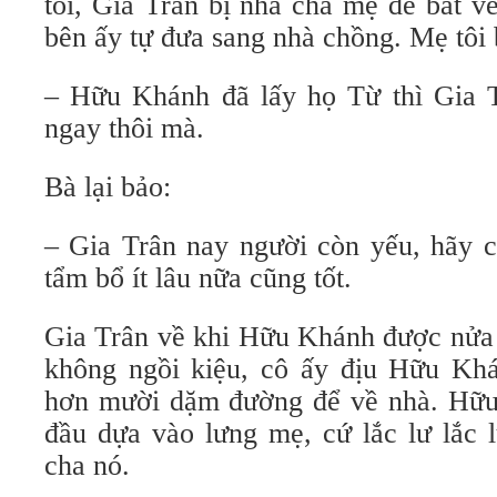
tôi, Gia Trân bị nhà cha mẹ đẻ bắt v
bên ấy tự đưa sang nhà chồng. Mẹ tôi 
– Hữu Khánh đã lấy họ Từ thì Gia 
ngay thôi mà.
Bà lại bảo:
– Gia Trân nay người còn yếu, hãy c
tẩm bổ ít lâu nữa cũng tốt.
Gia Trân về khi Hữu Khánh được nửa 
không ngồi kiệu, cô ấy địu Hữu Khá
hơn mười dặm đường để về nhà. Hữu
đầu dựa vào lưng mẹ, cứ lắc lư lắc 
cha nó.