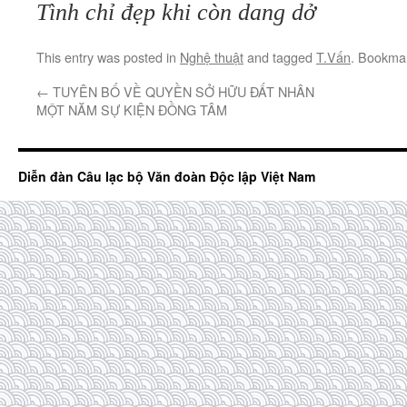
Tình chỉ đẹp khi còn dang dở
This entry was posted in
Nghệ thuật
and tagged
T.Vấn
. Bookma
←
TUYÊN BỐ VỀ QUYỀN SỞ HỮU ĐẤT NHÂN
MỘT NĂM SỰ KIỆN ĐỒNG TÂM
Diễn đàn Câu lạc bộ Văn đoàn Độc lập Việt Nam