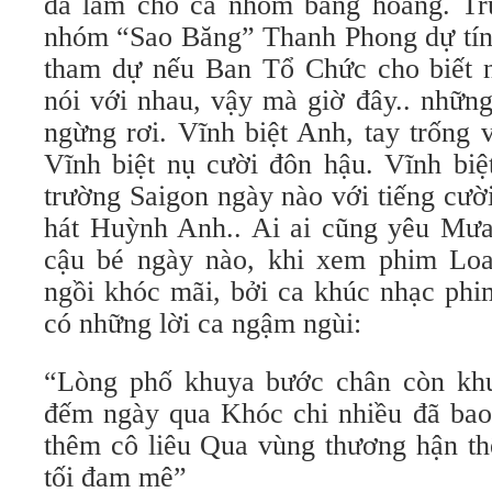
đã làm cho cả nhóm bàng hoàng. Trư
nhóm “Sao Băng” Thanh Phong dự tính
tham dự nếu Ban Tổ Chức cho biết n
nói với nhau, vậy mà giờ đây.. nhữn
ngừng rơi. Vĩnh biệt Anh, tay trống 
Vĩnh biệt nụ cười đôn hậu. Vĩnh bi
trường Saigon ngày nào với tiếng cười,
hát Huỳnh Anh.. Ai ai cũng yêu Mưa 
cậu bé ngày nào, khi xem phim Lo
ngồi khóc mãi, bởi ca khúc nhạc phi
có những lời ca ngậm ngùi:
“Lòng phố khuya bước chân còn khu
đếm ngày qua Khóc chi nhiều đã bao 
thêm cô liêu Qua vùng thương hận th
tối đam mê”