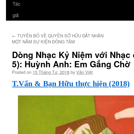
Tác
giả
←
TUYÊN BỐ VỀ QUYỀN SỞ HỮU ĐẤT NHÂN
MỘT NĂM SỰ KIỆN ĐỒNG TÂM
Dòng Nhạc Kỷ Niệm với Nhạc 
5): Huỳnh Anh: Em Gắng Chờ
Posted on
15 Tháng Tư, 2018
by
Văn Việt
T.Vấn & Bạn Hữu thực hiện (2018)