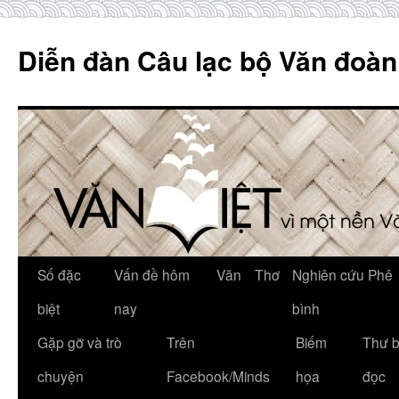
Skip
to
Diễn đàn Câu lạc bộ Văn đoàn
content
Số đặc
Vấn đề hôm
Văn
Thơ
Nghiên cứu Phê
biệt
nay
bình
Gặp gỡ và trò
Trên
Biếm
Thư 
chuyện
Facebook/Minds
họa
đọc