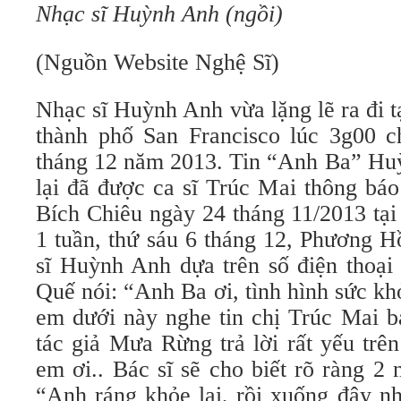
Nhạc sĩ Huỳnh Anh (ngồi)
(Nguồn Website Nghệ Sĩ)
Nhạc sĩ Huỳnh Anh vừa lặng lẽ ra đi t
thành phố San Francisco lúc 3g00 c
tháng 12 năm 2013. Tin “Anh Ba” Huỳ
lại đã được ca sĩ Trúc Mai thông bá
Bích Chiêu ngày 24 tháng 11/2013 tạ
1 tuần, thứ sáu 6 tháng 12, Phương 
sĩ Huỳnh Anh dựa trên số điện thoại
Quế nói: “Anh Ba ơi, tình hình sức khỏ
em dưới này nghe tin chị Trúc Mai bá
tác giả Mưa Rừng trả lời rất yếu trê
em ơi.. Bác sĩ sẽ cho biết rõ ràng 2 
“Anh ráng khỏe lại, rồi xuống đây n