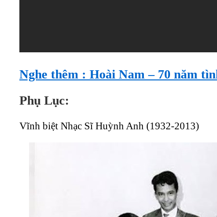
Nghe thêm : Hoài Nam – 70 năm tì
Phụ Lục:
Vĩnh biệt Nhạc Sĩ Huỳnh Anh (1932-2013)