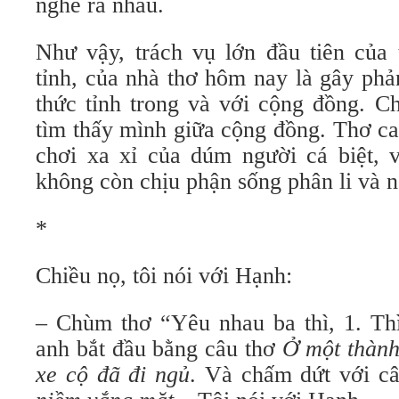
nghe ra nhau.
Như vậy, trách vụ lớn đầu tiên của
tỉnh, của nhà thơ hôm nay là gây phả
thức tỉnh trong và với cộng đồng. C
tìm thấy mình giữa cộng đồng. Thơ c
chơi xa xỉ của dúm người cá biệt, 
không còn chịu phận sống phân li và 
*
Chiều nọ, tôi nói với Hạnh:
– Chùm thơ “Yêu nhau ba thì, 1. Thì
anh bắt đầu bằng câu thơ
Ở một thàn
xe cộ đã đi ngủ
. Và chấm dứt với c