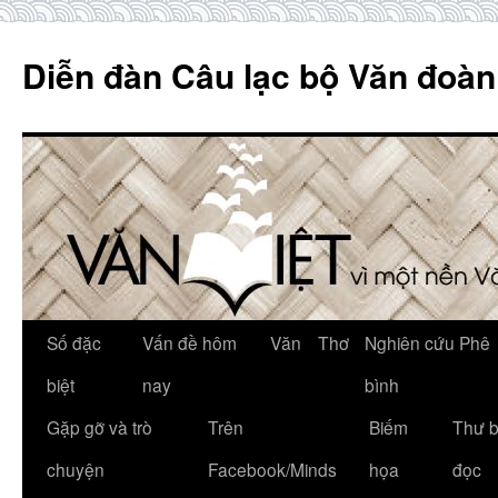
Skip
to
Diễn đàn Câu lạc bộ Văn đoàn
content
Số đặc
Vấn đề hôm
Văn
Thơ
Nghiên cứu Phê
biệt
nay
bình
Gặp gỡ và trò
Trên
Biếm
Thư 
chuyện
Facebook/Minds
họa
đọc