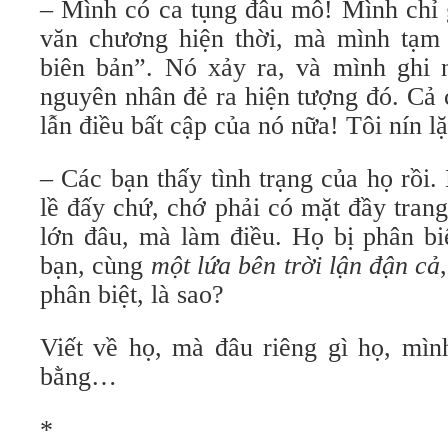
– Mình có ca tụng đâu mô! Mình chỉ g
văn chương hiện thời, mà mình tạm 
biên bản”. Nó xảy ra, và mình ghi n
nguyên nhân đẻ ra hiện tượng đó. Cả 
lẫn điều bất cập của nó nữa! Tôi nín lặ
– Các bạn thấy tình trạng của họ rồi
lề đấy chứ, chớ phải có mặt đầy trang
lớn đâu, mà làm điều. Họ bị phân bi
bạn, cùng
một lứa bên trời lận đận cả
phân biệt, là sao?
Viết về họ, mà đâu riêng gì họ, mìn
bằng…
*