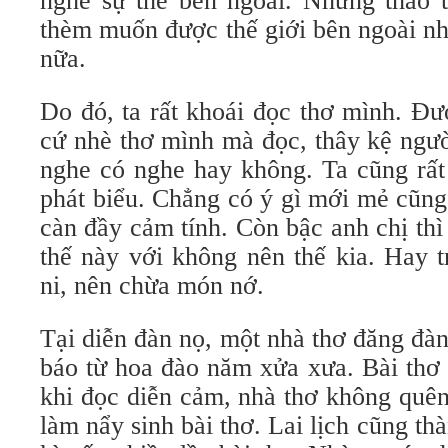
nghe sự thể bên ngoài. Nhưng thao t
thèm muốn được thế giới bên ngoài n
nữa.
Do đó, ta rất khoái đọc thơ mình. Đư
cứ nhè thơ mình mà đọc, thây kệ ngư
nghe có nghe hay không. Ta cũng rất
phát biểu. Chẳng có ý gì mới mẻ cũng 
càn đầy cảm tính. Còn bậc anh chị thì
thế này với không nên thế kia. Hay 
ni, nên chừa món nớ.
Tại diễn đàn nọ, một nhà thơ đăng đàn
báo từ hoa đào năm xửa xưa. Bài thơ 
khi đọc diễn cảm, nhà thơ không quên k
làm nẩy sinh bài thơ. Lai lịch cũng th