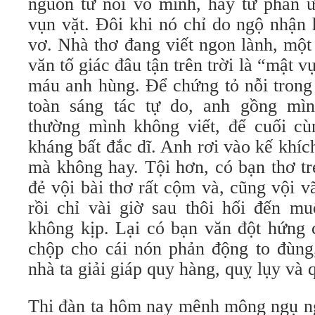
nguồn từ nỗi vô minh, hay từ phản ứ
vụn vặt. Đôi khi nó chỉ do ngộ nhận
vơ. Nhà thơ đang viết ngon lành, một
văn tố giác đâu tận trên trời là “mật v
máu anh hùng. Để chứng tỏ nỗi trong
toàn sáng tác tự do, anh gồng mìn
thường mình không viết, để cuối cù
kháng bất đắc dĩ. Anh rơi vào kế khí
mà không hay. Tội hơn, có bạn thơ tr
đẻ vội bài thơ rất cộm và, cũng vội 
rồi chỉ vài giờ sau thôi hối đến mu
không kịp. Lại có bạn văn đột hứng 
chộp cho cái nón phản động to đùng,
nhà ta giải giáp quy hàng, quỵ lụy và 
Thi đàn ta hôm nay mênh mông ngụ ng