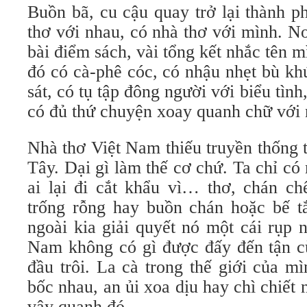
Buồn bã, cu cậu quay trở lại thành p
thơ với nhau, có nhà thơ với mình. Nơ
bài điểm sách, vài tổng kết nhắc tên m
đó có cà-phê cóc, có nhậu nhẹt bù kh
sát, có tụ tập đông người với biểu tình,
có đủ thứ chuyện xoay quanh chữ với 
Nhà thơ Việt Nam thiếu truyền thống 
Tây. Dại gì làm thế cơ chứ. Ta chỉ có
ai lại đi cắt khẩu vì… thơ, chán ch
trống rỗng hay buồn chán hoặc bế tắ
ngoài kia giải quyết nó một cái rụp 
Nam không có gì được đấy đến tận cù
đầu trôi. La cà trong thế giới của m
bốc nhau, an ủi xoa dịu hay chì chiết 
vây quanh đó.