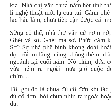
kia. Nhà chị vẫn chưa nắm hết tinh thầ
lí nghệ thuật mới lạ của tui. Cánh ph
lạc hậu lắm, chưa tiếp cận được cái m
Sửng cồ thế, nhà thơ vẫn cứ nơm nớp
Ghét và sợ. Ghét mà sợ. Phức cảm khá
Sợ? Sợ nhà phê bình không đoái hoài
đọc rồi im lặng, cũng không thèm nhắ
ngoảnh lại cuối năm. Nó chìm, đứa c
vừa ném ra ngoài mưa gió cuộc đờ
chìm…
Tôi gọi đó là chưa đủ cô đơn khi tác
đủ cô đơn, bởi chưa nhìn ra ngoài ho
đủ.