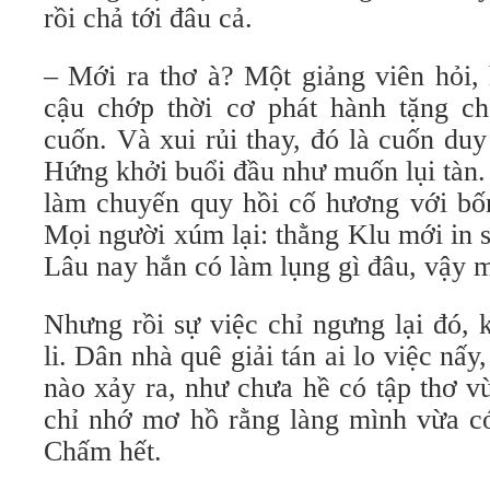
rồi chả tới đâu cả.
– Mới ra thơ à? Một giảng viên hỏi,
cậu chớp thời cơ phát hành tặng c
cuốn. Và xui rủi thay, đó là cuốn du
Hứng khởi buổi đầu như muốn lụi tàn. T
làm chuyến quy hồi cố hương với bốn
Mọi người xúm lại: thằng Klu mới in s
Lâu nay hắn có làm lụng gì đâu, vậy m
Nhưng rồi sự việc chỉ ngưng lại đó,
li. Dân nhà quê giải tán ai lo việc nấ
nào xảy ra, như chưa hề có tập thơ v
chỉ nhớ mơ hồ rằng làng mình vừa có
Chấm hết.