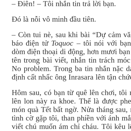
– Điên! – Tôi nhắn tin trả lời bạn.
Đó là nỗi vô minh đầu tiên.
– Còn tui nè, sau khi bài “Dự cảm v
báo điện tử
Toquoc
– tôi nói với bạ
dòm điện thoại di động, hơn mươi bạ
tên trong bài viết, nhắn tin trách móc
No problem. Trong ba tin nhắn nặc d
định cất nhấc ông Inrasara lên tận ch
Hôm sau, có bạn từ quê lên chơi, tôi
lên lon này ra khoe. Thế là được ph
món quà Tết bất ngờ. Nửa tháng sau, 
tình cờ gặp tôi, than phiền với ánh mắ
viết chú muốn ám chỉ cháu. Tôi kêu l