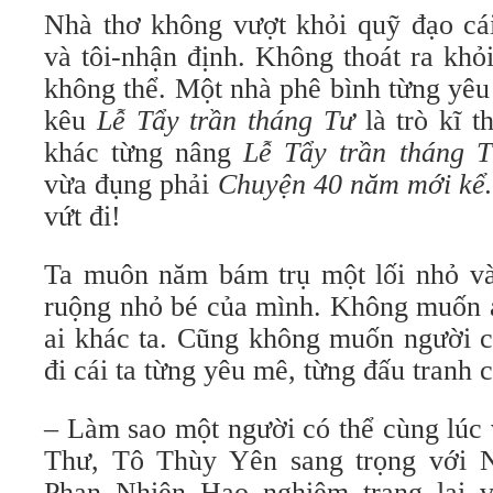
Nhà thơ không vượt khỏi quỹ đạo cái 
và tôi-nhận định. Không thoát ra kh
không thể. Một nhà phê bình từng yê
kêu
Lễ Tẩy trần tháng Tư
là trò kĩ t
khác từng nâng
Lễ Tẩy trần tháng 
vừa đụng phải
Chuyện 40 năm mới k
vứt đi!
Ta muôn năm bám trụ một lối nhỏ v
ruộng nhỏ bé của mình. Không muốn a
ai khác ta. Cũng không muốn người c
đi cái ta từng yêu mê, từng đấu tranh 
– Làm sao một người có thể cùng lúc
Thư, Tô Thùy Yên sang trọng với 
Phan Nhiên Hạo nghiêm trang lại v