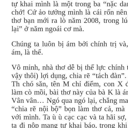
tự khai mình là một trong ba “nặc da
chớ! Cứ ảo tưởng mình là cái rốn nên
thơ bạn mới ra lò năm 2008, trong lú
lại” ở năm ngoái cơ mà.
Chúng ta luôn bị ám bởi chính trị và
ám, là thế.
Vô minh, nhà thơ dễ bị thế lực chính 
vậy thôi) lợi dụng, chia rẽ “tách đàn”
Th chó săn, tên M chỉ điểm, con X
làm cò mồi, bài thơ này của bà K là 
Vân vân… Ngó qua ngó lại, chẳng ma 
“chia rẽ nội bộ” bọn làm thơ cả, mà 
với mình. Ta ù ù cạc cạc và ta hãi sợ,
ta đi nộp mạng tự khai báo, trong kh