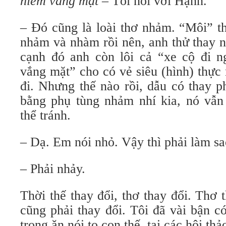
niềm vắng mặt
– Tôi nói với Hạnh.
– Đó cũng là loài thơ nhảm. “Môi” thì
nhảm và nhàm rồi nên, anh thử thay 
cạnh đó anh còn lôi cả “xe cộ đi 
vắng mặt” cho có vẻ siêu (hình) thực
đi. Nhưng thế nào rồi, dẫu có thay 
bằng phụ tùng nhảm nhí kia, nó vẫ
thể tránh.
– Dạ. Em nói nhỏ. Vậy thì phải làm s
– Phải nhảy.
Thời thế thay đổi, thơ thay đổi. Thơ 
cũng phải thay đổi. Tôi đã vài bận c
trọng ăn nói to con thế, tại các hội thả