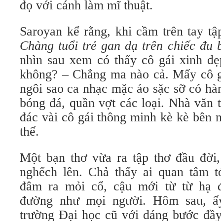
đọ với cánh làm mĩ thuật.
Saroyan kể rằng, khi cầm trên tay tậ
Chàng tuổi trẻ gan dạ trên chiếc đu 
nhìn sau xem có thấy cô gái xinh đ
không? – Chẳng ma nào cả. Mấy cô g
ngôi sao ca nhạc mặc áo sặc sỡ có hàn
bóng đá, quần vợt các loại. Nhà văn
đác vài cô gái thông minh kè kè bên 
thế.
Một bạn thơ vừa ra tập thơ đầu đời,
nghếch lên. Chả thấy ai quan tâm 
đâm ra mỏi cổ, cậu mới từ từ hạ 
đường như mọi người. Hôm sau, ấ
trường Đại học cũ với dáng bước đầy 