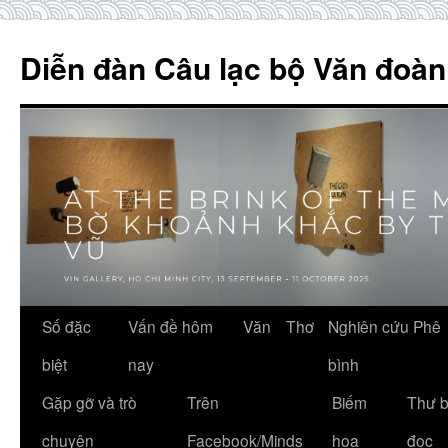
Skip
to
Diễn đàn Câu lạc bộ Văn đoàn
content
Số đặc
Vấn đề hôm
Văn
Thơ
Nghiên cứu Phê
biệt
nay
bình
Gặp gỡ và trò
Trên
Biếm
Thư 
chuyện
Facebook/Minds
họa
đọc