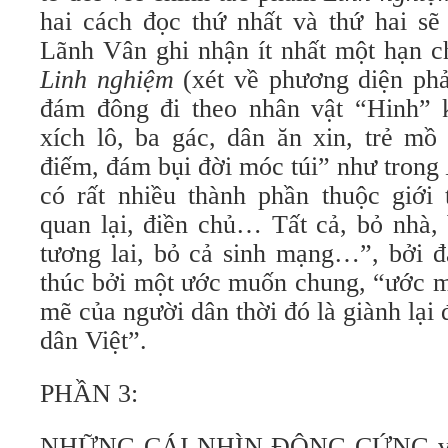
hai cách đọc thứ nhất và thứ hai sẽ
Lãnh Vân ghi nhận ít nhất một hạn c
Linh nghiệm
(xét về phương diện phả
đám đông đi theo nhân vật “Hinh” 
xích lô, ba gác, dân ăn xin, trẻ mồ
điếm, đám bụi đời móc túi” như trong
có rất nhiều thành phần thuộc giới 
quan lại, điền chủ… Tất cả, bỏ nhà, 
tương lai, bỏ cả sinh mạng…”, bởi đ
thúc bởi một ước muốn chung, “ước m
mẽ của người dân thời đó là giành lại 
dân Việt”.
PHẦN 3:
NHỮNG CÁI NHÌN ĐÔNG CỨNG v