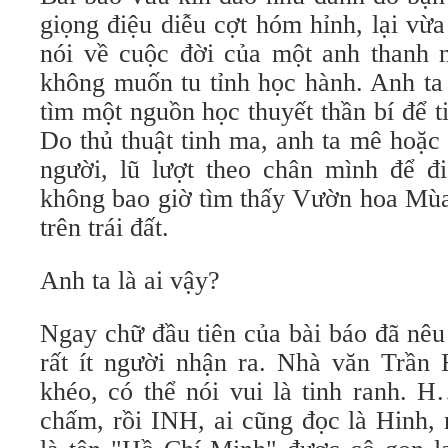
giọng điệu diễu cợt hóm hỉnh, lại vừa 
nói về cuộc đời của một anh thanh n
không muốn tu tỉnh học hành. Anh ta
tìm một nguồn học thuyết thần bí để ti
Do thủ thuật tinh ma, anh ta mê hoặc
người, lũ lượt theo chân mình để đi
không bao giờ tìm thấy Vườn hoa Mù
trên trái đất.
Anh ta là ai vậy?
Ngay chữ đầu tiên của bài báo đã nêu
rất ít người nhận ra. Nhà văn Trần
khéo, có thể nói vui là tinh ranh. 
chấm, rồi INH, ai cũng đọc là Hinh,