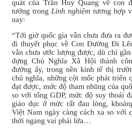
quát của Trần Huy Quang về con 
tưởng trong
Linh nghiệm
tương hợp vớ
nay:
“Tới giờ quốc gia vẫn chưa đưa ra đư
đi thuyết phục về Con Đường Đi Lê
vẫn chưa ước lượng được, dù chỉ gần 
dựng Chủ Nghĩa Xã Hội thành công
đường ấy, trong nền kinh tế thị trư
chủ nghĩa, những cột mốc phát triển 
đạt được, mức độ tham nhũng của quố
so với tổng GDP, mức độ suy thoái đ
giáo dục ở mức rất đau lòng, khoản
Việt Nam ngày càng cách xa so với c
thời ngang vai phải lứa…