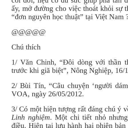
cõi đời, liệu có đủ sức giúp phá tan
ấy, mở đường cho việc thoát khỏi sự th
“đơn nguyên học thuật” tại Việt Nam 
@@@@@
Chú thích
1/ Văn Chinh, “Đôi dòng với thần 
trước khi giã biệt”, Nông Nghiệp, 16/
2/ Bùi Tín, “Câu chuyện ‘người dám
VOA, ngày 26/05/2012.
3/ Có một hiện tượng rất đáng chú ý 
Linh nghiệm
. Một chi tiết nhỏ nhưng
điều. Hiện tại lưu hành hai phiên bản