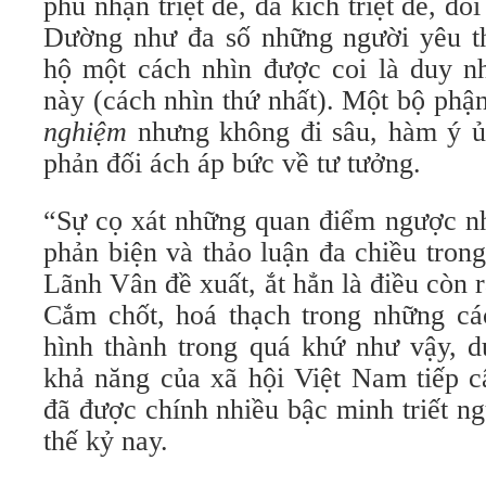
phủ nhận triệt để, đả kích triệt để, đối
Dường như đa số những người yêu t
hộ một cách nhìn được coi là duy n
này (cách nhìn thứ nhất). Một bộ phậ
nghiệm
nhưng không đi sâu, hàm ý ủ
phản đối ách áp bức về tư tưởng.
“Sự cọ xát những quan điểm ngược nh
phản biện và thảo luận đa chiều tron
Lãnh Vân đề xuất, ắt hẳn là điều còn r
Cắm chốt, hoá thạch trong những cá
hình thành trong quá khứ như vậy, d
khả năng của xã hội Việt Nam tiếp c
đã được chính nhiều bậc minh triết n
thế kỷ nay.