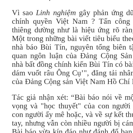
Vì sao
Linh nghiệm
gây phản ứng dữ
chính quyền Việt Nam ? Tấn công v
thiêng dường như là hiệu ứng rõ ràn
Một trong những bài viết tiêu biểu th
nhà báo Bùi Tín, nguyên tổng biên 
quan ngôn luận của Đảng Cộng Sản
nhà bất đồng chính kiến Bùi Tín có b
dám vuốt râu Ông Cụ’", đăng tải nhân
của Đảng Cộng sản Việt Nam Hồ Chí M
Tác giả nhận xét: “Bài báo nói về m
vọng và "học thuyết" của con người 
con người ấy mê hoặc, và về sự kết thú
tay, nhưng vẫn còn nhiều người bị cá
Bài báo vừa kín đáo như đánh đố bạn