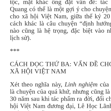
tộc, mặt khác ông đặt vấn đề: tá
Quang có thể là một gợi ý cho chuyệ
cho xã hội Việt Nam, giữa thế kỷ 20
cách khác là câu chuyện “định hướng
nào cũng là hệ trọng, đặc biệt vào 
lịch sử).
***
CÁCH ĐỌC THỨ BA: VẤN ĐỀ CH
XÃ HỘI VIỆT NAM
Xét theo nghĩa này,
Linh nghiệm
của 
là chuyện của quá khứ, nhưng cũng là
30 năm sau khi tác phẩm ra đời, đối ch
hội Việt Nam đương đại, Lê Học Lãnh