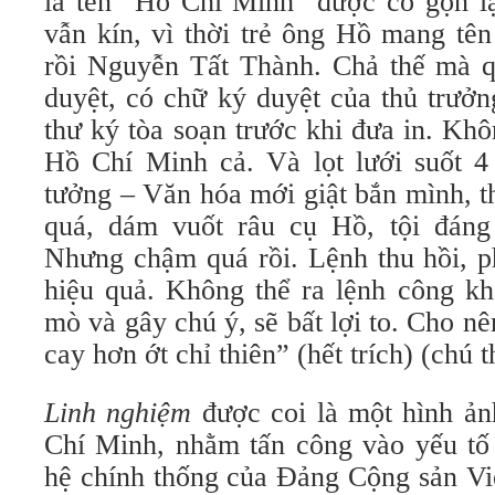
là tên "Hồ Chí Minh" được cô gọn l
vẫn kín, vì thời trẻ ông Hồ mang tê
rồi Nguyễn Tất Thành. Chả thế mà 
duyệt, có chữ ký duyệt của thủ trưởn
thư ký tòa soạn trước khi đưa in. K
Hồ Chí Minh cả. Và lọt lưới suốt 4
tưởng – Văn hóa mới giật bắn mình, t
quá, dám vuốt râu cụ Hồ, tội đáng
Nhưng chậm quá rồi. Lệnh thu hồi, 
hiệu quả. Không thể ra lệnh công kha
mò và gây chú ý, sẽ bất lợi to. Cho nê
cay hơn ớt chỉ thiên” (hết trích) (chú t
Linh nghiệm
được coi là một hình ản
Chí Minh, nhằm tấn công vào yếu tố 
hệ chính thống của Đảng Cộng sản Vi