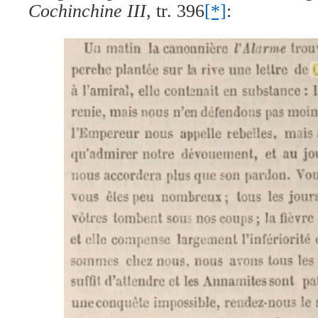
Cochinchine III
, tr. 396
[*]
: