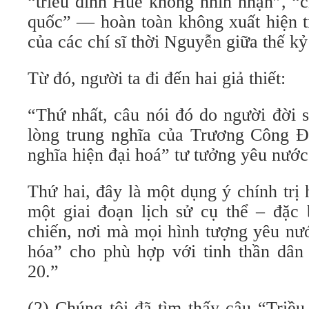
“triều đình Huế không nhìn nhận”, “
quốc” — hoàn toàn không xuất hiện t
của các chí sĩ thời Nguyễn giữa thế kỷ
Từ đó, người ta đi đến hai giả thiết:
“Thứ nhất, câu nói đó do người đời s
lòng trung nghĩa của Trương Công Đ
nghĩa hiện đại hoá” tư tưởng yêu nước
Thứ hai, đây là một dụng ý chính trị
một giai đoạn lịch sử cụ thể – đặc 
chiến, nơi mà mọi hình tượng yêu nư
hóa” cho phù hợp với tinh thần dân 
20.”
(2) Chúng tôi đã tìm thấy câu “Triề