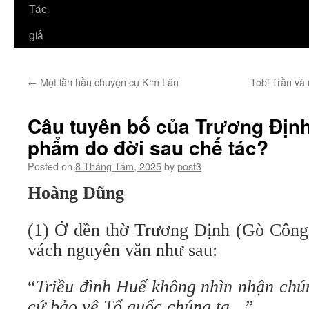
Tác
giả
←
Một lần hầu chuyện cụ Kim Lân
Tobi Trần và 
Câu tuyên bố của Trương Định
phẩm do đời sau chế tác?
Posted on
8 Tháng Tám, 2025
by
post3
Hoàng Dũng
(1) Ở đền thờ Trương Định (Gò Công)
vách nguyên văn như sau:
“
Triều đình Huế không nhìn nhận chú
cứ bảo vệ Tổ quốc chúng ta…
”