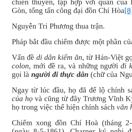
chiến thuyền, tập hợp với quân của 
Gòn, tổng tấn công đại đồn Chí Hòa
[8
Nguyễn Tri Phương thua trận.
Pháp bắt đầu chiếm được một phần c
Vấn đề
di dân kiếm ăn
, từ Hán-Việt g
colon
, mới đề ra, và những người
đi 
gọi là
người đi thực dân
(chữ của Ng
Ngay từ lúc đầu, họ đã để lộ chính 
của họ
và cũng từ đây Trương Vĩnh Ký
họ trong việc thể hiện chính sách
văn 
Chiếm xong đồn Chí Hoà (tháng 2-1
(ngày 8-5-1861), Charner ký nghị 