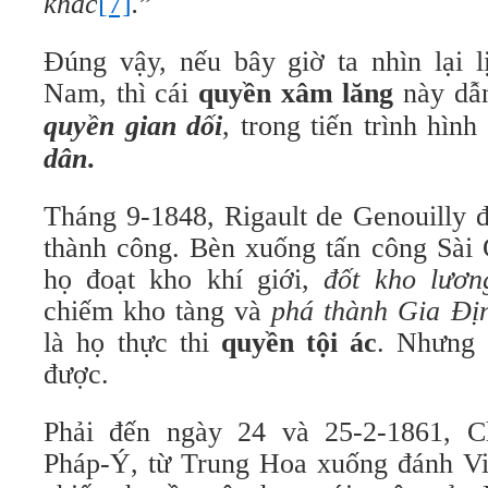
khác
[7]
.
”
Đúng vậy, nếu bây giờ ta nhìn lại l
Nam, thì cái
quyền xâm lăng
này dẫ
quyền gian dối
, trong tiến trình hìn
dân
.
Tháng 9-1848, Rigault de Genouilly
thành công. Bèn xuống tấn công Sài 
họ đoạt kho khí giới,
đốt kho lươn
chiếm kho tàng và
phá thành Gia Địn
là họ thực thi
quyền tội ác
. Nhưng 
được.
Phải đến ngày 24 và 25-2-1861, C
Pháp-Ý, từ Trung Hoa xuống đánh V