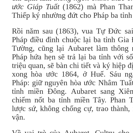
ước Giáp Tuất
(1862) mà Phan Tha
Thiếp ký nhường đứt cho Pháp ba tỉn
Rồi năm sau (1863), vua Tự Đức sa
Pháp điều đình chuộc lại ba tỉnh Gia
Tường, cũng lại Aubaret làm thông n
Pháp hứa hẹn sẽ trả lại ba tỉnh với s
triệu quan, sẽ bàn chi tiết và ký hiệp
xong hòa ước 1864, ở Huế. Sáu ngà
Pháp: giữ nguyên hòa ước Nhâm Tuất 
tỉnh miền Đông. Aubaret sang Xiê
chiếm nốt ba tỉnh miền Tây. Phan 
lược sứ, không chống cự, trao thành,
vận.
Về vai trò của Aubaret, Cultru cho 