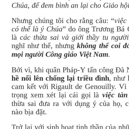
Chúa, để đem bình an lại cho Giáo hộ
Nhưng chúng tôi cho rằng câu: “
việc
có thể là ý Chúa
” do ông Trương Bá 
là
các thừa sai và giới thầy tu ngườ
nghĩ như thế, nhưng
không thể coi đó
mọi người Công giáo Việt Nam
.
Bởi vì, khi quân Pháp-Y tấn công Đà
hề nổi lên chống lại triều đình
, như 
cam kết với Rigault de Genouilly. Vì
trọng xem xét lại cái gọi là
việc tàn
thừa sai đưa ra với dụng ý của họ, 
nào bịa đặt.
Trở lại với sinh hoạt tinh thần của nh