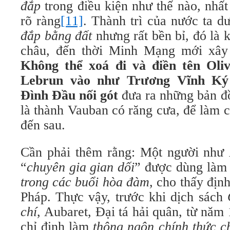
đắp
trong điều kiện như thế nào, nhất
rõ ràng
[11]
. Thành trì của nước ta d
đắp bằng đất
nhưng rất bền bỉ, đó là 
Không thể xoá đi và điền tên Oli
Lebrun vào như Trương Vĩnh Ký
Đình Đầu nối gót
đưa ra những bản đồ
là thành Vauban có răng cưa, để làm 
đến sau.
Cần phải thêm rằng: Một người như A
“
chuyên gia gian dối
” được dùng là
trong các buổi hòa đàm,
cho thấy địn
Pháp.
Thực vậy, trước khi dịch sách
chí
, Aubaret, Đại tá hải quân, từ năm
chỉ định làm
thông ngôn chính thức c