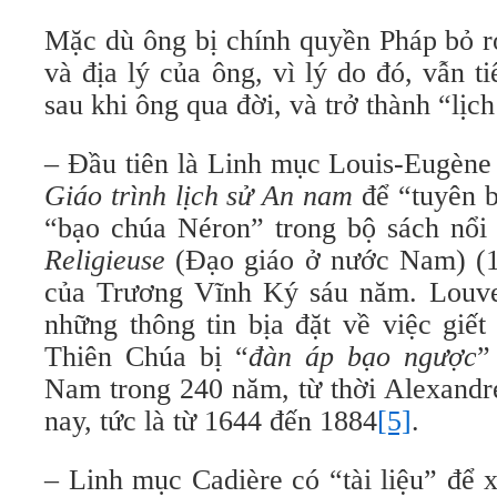
Mặc dù ông bị chính quyền Pháp bỏ rơ
và địa lý của ông, vì lý do đó, vẫn t
sau khi ông qua đời, và trở thành “lịch
Giáo trình lịch sử An nam
để “tuyên 
“bạo chúa Néron” trong bộ sách nổi 
Religieuse
(Đạo giáo ở nước Nam) (1
của Trương Vĩnh Ký sáu năm. Louvet
những thông tin bịa đặt về việc giết
Thiên Chúa bị “
đàn áp bạo ngược
”
Nam trong 240 năm, từ thời Alexandr
nay, tức là từ 1644 đến 1884
[5]
.
– Linh mục Cadière có “tài liệu” để 