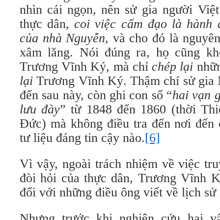
nhìn cái ngọn,
nên sử gia người Việt
thực dân,
coi việc cấm đạo là hành 
của nhà Nguyễn
, và cho đó là nguyê
xâm lăng. Nói đúng ra, họ cũng kh
Trương Vĩnh Ký, mà chỉ
chép lại
nhữn
lại
Trương Vĩnh Ký. Thậm chí sử gia
đến sau này, còn ghi con số “
hai vạn g
lưu đ
à
y
” từ 1848 đến 1860 (thời Thi
Đức) mà không điều tra đến nơi đến 
tư liệu đáng tin cậy nào.
[6]
Vì vậy, ngoài trách nhiệm về việc tr
đòi hỏi của thực dân, Trương Vĩnh K
đối với những điều ông viết về lịch sử
Nhưng trước khi nghiên cứu hai v