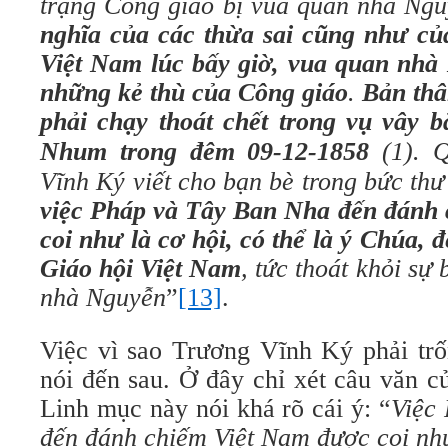
trạng Công giáo bị vua quan nhà Ng
nghĩa của các thừa sai cũng như của
Việt Nam lúc bấy giờ, vua quan nhà 
những kẻ thù của Công giáo
.
Bản thâ
phải chạy thoát chết trong vụ
vây b
Nhum trong đêm 09-12-1858
(1). 
việc Pháp và Tây Ban Nha đến đánh
coi như là cơ hội, có thể là ý Chúa, 
Giáo hội Việt Nam
,
tức thoát khỏi sự
nhà Nguyễn
”
[13]
.
Việc vì sao Trương Vĩnh Ký phải tr
nói đến sau. Ở đây chỉ xét câu văn 
Linh mục này nói khá rõ cái ý: “
Việc
đến đánh chiếm Việt Nam được coi như 