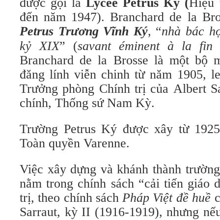
được gọi là
Lycée Pétrus Ký (
Hiệu 
Petrus Trương Vĩnh Ký
,
“
nhà bác họ
kỷ XIX
”
(
savant éminent à la fin
Branchard de la Brosse là một bộ m
đăng lính viễn chinh từ năm 1905, l
Trưởng phòng Chính trị của Albert S
chính, Thống sứ Nam Kỳ.
Trường Petrus Ký được xây từ 1925
Toàn quyền Varenne.
Việc xây dựng và khánh thành trường
nằm trong chính sách “cải tiến giáo 
trị, theo chính sách
Pháp Việt đề huề
c
Sarraut, kỳ II (1916-1919), nhưng nế