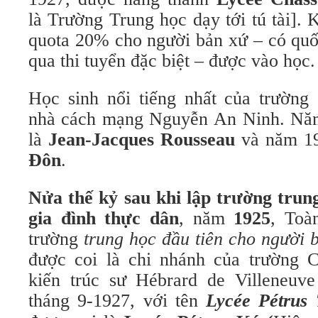
là Trường Trung học dạy tới tú tài].
quota 20% cho người bản xứ – có quố
qua thi tuyển đặc biệt – được vào học.
Học sinh nổi tiếng nhất của trường 
nhà cách mạng Nguyễn An Ninh. Năm
là
Jean-Jacques Rousseau
và năm 19
Đôn
.
Nửa thế kỷ sau khi lập trường trung
gia đình thực dân
, năm
1925
, Toà
trường
trung học đầu tiên cho người bị
được coi là chi nhánh của trường C
kiến trúc sư Hébrard de Villeneuve 
tháng 9-1927, với tên
Lycée Pétrus