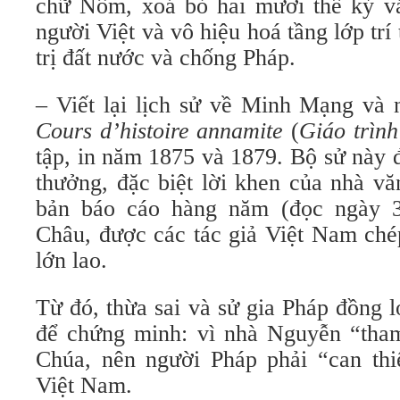
chữ Nôm, xoá bỏ hai mươi thế kỷ 
người Việt và vô hiệu hoá tầng lớp trí
trị đất nước và chống Pháp.
Cours d’histoire annamite
(
Giáo trìn
tập, in năm
1875 và 1879. Bộ sử này 
thưởng, đặc biệt lời khen của nhà vă
bản báo cáo hàng năm (đọc ngày 3
Châu, được các tác giả Việt Nam ché
lớn lao.
Từ đó, thừa sai và sử gia Pháp đồng 
để chứng minh: vì nhà Nguyễn “tham
Chúa, nên người Pháp phải “can th
Việt Nam.