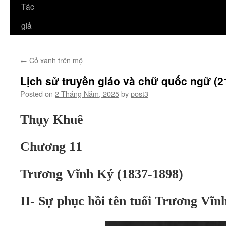
Tác
giả
←
Cỏ xanh trên mộ
Lịch sử truyền giáo và chữ quốc ngữ (2
Posted on
2 Tháng Năm, 2025
by
post3
Thụy Khuê
Chương 11
Trương Vĩnh Ký (1837-1898)
II- Sự phục hồi tên tuổi Trương Vĩn