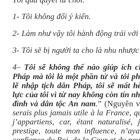
1- Tôi không đổi ý kiến.
2- Làm như vậy tôi hành động trái với
3- Tôi sẽ bị người ta cho là nhu nhược
4
–
Tôi sẽ không thể nào giúp ích 
Pháp mà tôi là một phần tử
và tôi p
lẽ nhập tịch dân Pháp, tôi sẽ mất h
lực của tôi
vì từ nay không còn tín n
đình và dân tộc An nam
.
” (Nguyên v
serais plus jamais utile à la France, qu
j’appartiens, car, étant naturalisé,
prestige, toute mon influence, n’ay
confiance du Roi, de la Cour et du pe