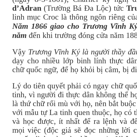
d’Adran
(Trường Bá Đa Lộc) tức
Tr
linh mục Croc là thông ngôn riêng c
Năm 1866 giao cho Trương Vĩnh Ký 
năm
đến khi trường đóng cửa năm 188
Vậy
Trương Vĩnh Ký là người thầy đầu
dạy cho nhiều lớp binh lính thực dân
chữ quốc ngữ, để họ khỏi bị câm, bị đ
Lý do tiên quyết phải có ngay chữ qu
tinh, vì người đi thực dân không thể
là thứ chữ rối mù với họ, nên bắt buộ
với mẫu tự La tinh quen thuộc, họ có
và học được, ít nhất để ra lệnh và đ
mọi việc (độc giả sẽ đọc những lời c