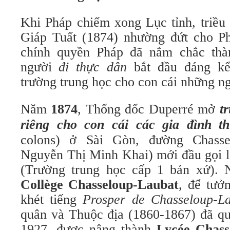
Khi Pháp chiếm xong Lục tỉnh, triều
Giáp Tuất (1874) nhường đứt cho P
chính quyền Pháp đã nắm chắc thà
người
đi thực dân
bắt đầu đáng kể
trường trung học cho con cái những n
Năm
1874
, Thống đốc Duperré mở
t
riêng cho con cái các gia đình t
colons) ở Sài Gòn, đường Chasse
Nguyễn Thị Minh Khai) mới đầu gọi 
Collège Chasseloup-Laubat
, để tưở
khét tiếng
Prosper de Chasseloup-L
quân và Thuộc địa (1860-1867) đã q
1927, được nâng thành
Lycée Chass