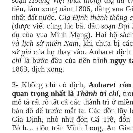
soạn
Hoàng Việt nhất thống điạ dư c
tiên, làm xong năm 1806, dâng vua Gi
nhất đất nước.
Gia Định thành thông c
(được viết cùng lúc bắt đầu soạn
Đại 
dụ của vua Minh Mạng). Hai bộ sác
và lịch sử miền Nam
, khi chưa bị các
sử giả
của họ thay vào. Aubaret dịch
chí
là bước đầu của tiến trình
ngụy t
1863, dịch xong.
3- Không chỉ có dịch,
Aubaret còn
quan trọng nhất là
Thành trì chí
,
tro
mô tả rất rõ tất cả các thành trì ở mi
bản đồ để trước mắt ta. Các đồn lũy 
Gia Định, nhỏ như đồn Cá Trê, đồ