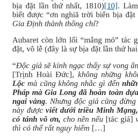
bịa đặt lần thứ nhất, 1810)
[10]
. Làm
Gia Định thành thông chí
?
Aubaret còn lớn lối “mắng mỏ” tác g
đặt, vô lễ (đây là sự bịa đặt lần thứ ha
“
[Trịnh Hoài Đức]
, không những khô
Lộc
mà cũng không nhắc gì đến
nhữn
Pháp mà Gia Long đã hoàn toàn dựa 
ngai vàng
. Nhưng độc giả cũng đừng
này được
viết dưới triều Minh Mạng
có tánh vô ơn,
cho nên nếu
[tác giả]
thì có thể rất nguy hiểm
[…]