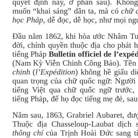
quyết định này, ở phần sau). Không 
muốn “khai sáng” dân ta, mà có
chữ q
học Pháp
, dễ đọc, dễ học, như mọi ng
Đầu năm 1862, khi hòa ước Nhâm Tuấ
đời, chính quyền thuộc địa cho phát 
tiếng Pháp
(Nam Kỳ Viễn Chinh Công Báo)
.
Tên 
chinh
(
l’Expédition
)
không hề giấu d
quan trọng của chữ quốc ngữ: Người 
tiếng Việt qua chữ quốc ngữ trước,
tiếng Pháp, để họ đọc tiếng mẹ đẻ, sau
Năm sau, 1863, Grabriel Aubaret, đư
Thuộc địa Chasseloup-Laubat dịch
thông chí
của Trịnh Hoài Đức sang t