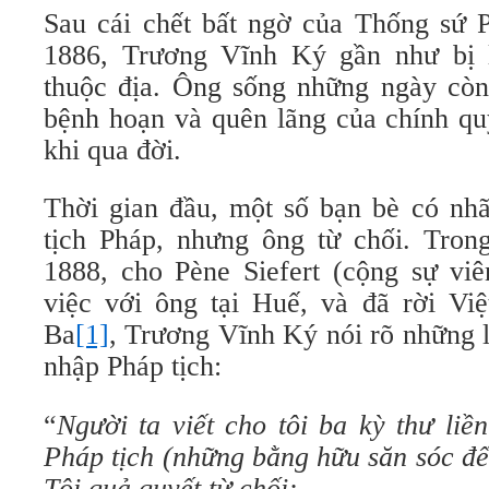
Sau cái chết bất ngờ của Thống sứ P
1886, Trương Vĩnh Ký gần như bị l
thuộc địa. Ông sống những ngày còn 
bệnh hoạn và quên lãng của chính qu
khi qua đời.
Thời gian đầu, một số bạn bè có nh
tịch Pháp, nhưng ông từ chối. Trong
1888, cho Pène Siefert (cộng sự viê
việc với ông tại Huế, và đã rời V
Ba
[1]
, Trương Vĩnh Ký nói rõ những 
nhập Pháp tịch:
“
Người ta viết cho tôi ba kỳ thư liề
Pháp tịch (những bằng hữu săn sóc đế
Tôi quả quyết từ chối: