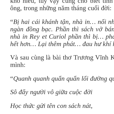
khó hiểu, tuy vậy cũng cho biết tình
ông, trong những năm tháng cuối đời:
“
Bị hai cái khánh tận, nhà in… nối 
ngàn đồng bạc. Phần thì sách vở bá
nhà in Rey et Curiol phần thì bị… ph
hết hơn… Lại thêm phát… đau hư khí
Và sau cùng là bài thơ Trương Vĩnh K
mình:
“
Quanh quanh quẩn quẩn lối đường qu
Sô đẩy người vô giữa cuộc đời
Học thức gửi tên con sách nát,