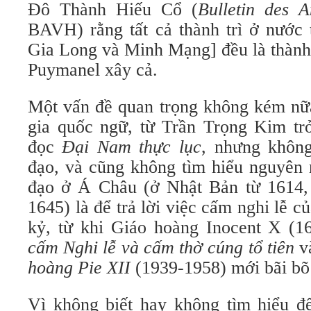
Đô Thành Hiếu Cổ (
Bulletin des 
BAVH) rằng tất cả thành trì ở nước 
Gia Long và Minh Mạng] đều là thành
Puymanel xây cả.
Một vấn đề quan trọng không kém nữa
gia quốc ngữ, từ Trần Trọng Kim tr
đọc
Đại Nam thực lục
, nhưng khôn
đạo, và cũng không tìm hiểu nguyên 
đạo ở Á Châu (ở Nhật Bản từ 1614,
1645) là để trả lời việc cấm nghi lễ c
cấm Nghi lễ và cấm thờ cúng tổ tiên
v
hoàng Pie XII
(1939-1958) mới bãi bõ 
Vì không biết hay không tìm hiểu đế