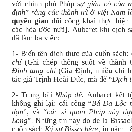
với chính phủ Pháp
sự giàu có của 
định
”
rằng các thành trì ở Việt Nam l
quyền gian dối
công khai thực hiện 
các hòa ước nưã]. Aubaret khi dịch s
đã làm ba việc:
1- Biến tên đích thực của cuốn sách:
chí
(Ghi chép thông suốt về thành 
Định tùng chi
(Gia Định, nhiều chi h
tác giả Trịnh Hoài Đức, mà để “
Dịch 
2- Trong bài
Nhập đề
, Aubaret kết 
không ghi lại: cái công “
Bá Đa Lộc 
đạn
”, và “
các sĩ quan Pháp xây dự
Long
”: Những tin này do de la Bissac
cuốn sách
Ký sự Bissachère
, in năm 1