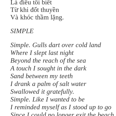
Là điều tôi biết
Từ khi đốt thuyền
Và khóc thầm lặng.
SIMPLE
Simple. Gulls dart over cold land
Where I slept last night
Beyond the reach of the sea
A touch I sought in the dark
Sand between my teeth
I drank a palm of salt water
Swallowed it gratefully.
Simple. Like I wanted to be
I reminded myself as I stood up to go
Since I could no longer exit the beach