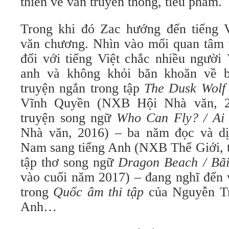
thiên về văn truyền thông, tiểu phẩm.
Trong khi đó Zac hướng đến tiếng V
văn chương. Nhìn vào mối quan tâm 
đối với tiếng Việt chắc nhiều người
anh và không khỏi băn khoăn về b
truyện ngắn trong tập
The Dusk Wolf
Vĩnh Quyền (NXB Hội Nhà văn, 20
truyện song ngữ
Who Can Fly? / Ai 
Nhà văn, 2016) – ba năm đọc và dị
Nam sang tiếng Anh (NXB Thế Giới, tậ
tập thơ song ngữ
Dragon Beach / Bã
vào cuối năm 2017) – đang nghĩ đến v
trong
Quốc âm thi tập
của Nguyễn Trã
Anh…