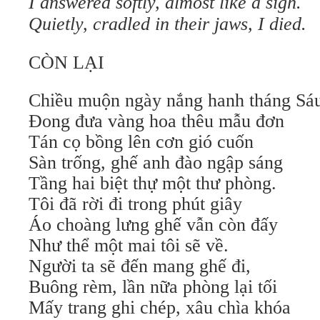
I answered softly, almost like a sigh.
Quietly, cradled in their jaws, I died.
CÒN LẠI
Chiều muộn ngày nắng hanh tháng Sá
Đong đưa vàng hoa thêu mẫu đơn
Tán cọ bồng lên cơn gió cuốn
Sàn trống, ghế anh đào ngập sáng
Tầng hai biệt thự một thư phòng.
Tôi đã rời đi trong phút giây
Áo choàng lưng ghế vẫn còn đấy
Như thể một mai tôi sẽ về.
Người ta sẽ đến mang ghế đi,
Buông rèm, lần nữa phòng lại tối
Mấy trang ghi chép, xâu chìa khóa