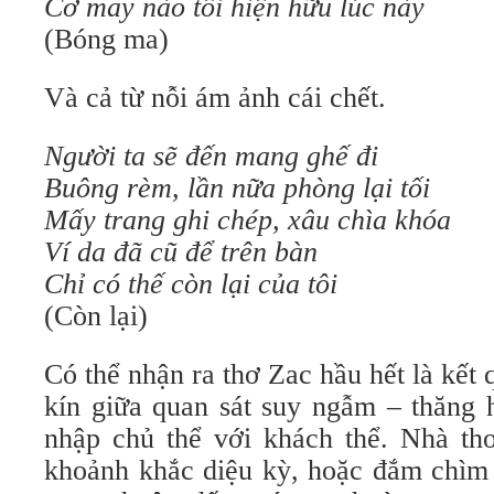
Cơ may nào tôi hiện hữu lúc này
(Bóng ma)
Và cả từ nỗi ám ảnh cái chết.
Người ta sẽ đến mang ghế đi
Buông rèm, lần nữa phòng lại tối
Mấy trang ghi chép, xâu chìa khóa
Ví da đã cũ để trên bàn
Chỉ có thế còn lại của tôi
(Còn lại)
Có thể nhận ra thơ Zac hầu hết là kết 
kín giữa quan sát suy ngẫm – thăng 
nhập chủ thể với khách thể. Nhà th
khoảnh khắc diệu kỳ, hoặc đắm chìm v