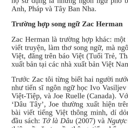
họ sử dụng là những ngôn ngữ phổ biế
Anh, Pháp và Tây Ban Nha.​
Trường hợp song ngữ Zac Herman
Zac Herman là trường hợp khác: một 
viết truyện, làm thơ song ngữ, mà ngô
Việt, đăng trên báo Việt (Tuổi Trẻ, 
xuất bản tại các nhà xuất bản Việt Na
Trước Zac tôi từng biết hai người nước
như tiến sĩ ngôn ngữ học Ivo Vasiljev
Việt-Tiệp, và Joe Ruelle (Canada). V
‘Dâu Tây’, Joe thường xuất hiện trê
bài viết tiếng Việt thông minh, dí d
đầu sách:
Tớ là Dâu
(2007) và
Ngược 