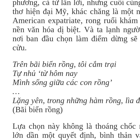
phương, cả tứ lẫn lời, nhưng cuối cù
thơ hiện đại Mỹ, khác chăng là một 
American expatriate, rong ruổi khám 
nền văn hóa dị biệt. Và ta lạnh ngư
nơi ban đầu chọn làm điểm dừng sẽ 
cửu.
Trên bãi biển rồng, tôi cắm trại
Tự nhủ ‘từ hôm nay
Mình sống giữa các con rồng’
…
Lặng yên, trong những hàm rồng, lìa đ
(Bãi biển rồng)
Lựa chọn này không là thoáng chốc
lớn dần một quyết định, bình thản v