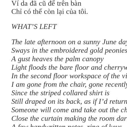
Ví da đã cũ để trên bàn
Chỉ có thế còn lại của tôi.
WHAT’S LEFT
The late afternoon on a sunny June da
Sways in the embroidered gold peonie
A gust heaves the palm canopy
Light floods the bare floor and cherry
In the second floor workspace of the vi
I am gone from the chair, gone recentl
Since the striped collared shirt is
Still draped on its back, as if I’d return
Someone will come and take out the ch
Close the curtain making the room dar
A few handwritten notes, ring of keys,