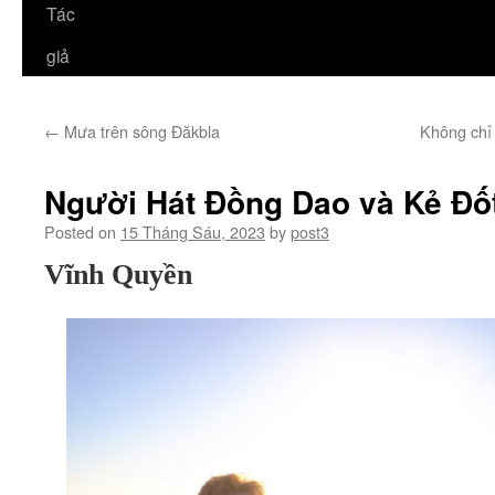
Tác
giả
←
Mưa trên sông Đăkbla
Không chỉ
Người Hát Đồng Dao và Kẻ Đố
Posted on
15 Tháng Sáu, 2023
by
post3
Vĩnh Quyền