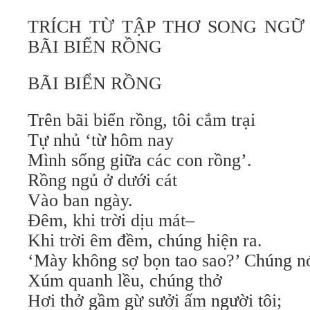
TRÍCH TỪ TẬP THƠ SONG NGỮ
BÃI BIỂN RỒNG
BÃI BIỂN RỒNG
Trên bãi biển rồng, tôi cắm trại
Tự nhủ ‘từ hôm nay
Mình sống giữa các con rồng’.
Rồng ngủ ở dưới cát
Vào ban ngày.
Đêm, khi trời dịu mát–
Khi trời êm đềm, chúng hiện ra.
‘Mày không sợ bọn tao sao?’ Chúng nó
Xúm quanh lều, chúng thở
Hơi thở gầm gừ sưởi ấm người tôi;