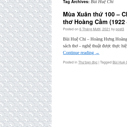
Tag Archives:
Bùi Huệ Chi
Mùa Xuân thứ 100 – C
thơ Hoàng Cầm (1922 
Posted on
6 Tháng Mười, 2021
by
post3
Bùi Huệ Chi – Hoàng Hưng Hoàng
sách thơ – nghệ thuật được thực h
Continue reading
→
Posted in
Thư bạn đọc
|
Tagged
Bùi Huệ 