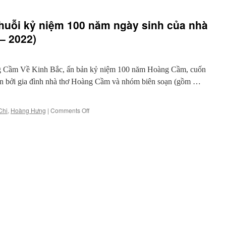
huỗi kỷ niệm 100 năm ngày sinh của nhà
– 2022)
 Cầm Về Kinh Bắc, ấn bản kỷ niệm 100 năm Hoàng Cầm, cuốn
iện bởi gia đình nhà thơ Hoàng Cầm và nhóm biên soạn (gồm …
on
Chi
,
Hoàng Hưng
|
Comments Off
Mùa
Xuân
thứ
100
–
Chuỗi
kỷ
niệm
100
năm
ngày
sinh