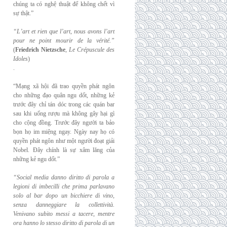
chúng ta có nghệ thuật để không chết vì
sự thật.”
“L’art et rien que l’art, nous avons l’art
pour ne point mourir de la vérité.”
(
Friedrich
Nietzsche
,
Le Crépuscule des
Idoles
)
.
“Mạng xã hội đã trao quyền phát ngôn
cho những đạo quân ngu dốt, những kẻ
trước đây chỉ tán dóc trong các quán bar
sau khi uống rượu mà không gây hại gì
cho cộng đồng. Trước đây người ta bảo
bọn họ im miệng ngay. Ngày nay họ có
quyền phát ngôn như một người đoạt giải
Nobel. Đây chính là sự xâm lăng của
những kẻ ngu dốt.”
“Social media danno diritto di parola a
legioni di imbecilli che prima parlavano
solo al
bar dopo un bicchiere di vino,
senza danneggiare la collettività.
Venivano subito messi a
tacere, mentre
ora hanno lo stesso diritto di parola di un