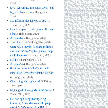
2026
Đọc “Xuyên qua mọi chiến tuyến” của
Nguyễn Xuân Thọ
5 Tháng Tám,
2026
Sau nửa đời, đọc lại
Nẻo về của ý
5
Tháng Tám, 2026
Henri Bergson – triết gia của niềm vui
sống
5 Tháng Tám, 2026
Án văn (6)
5 Tháng Tám, 2026
Thơ Lê An Thế
5 Tháng Tám, 2026
Cung Giũ Nguyên: Một khả thể khác
của văn chương Việt bằng tiếng Pháp
thế kỉ hai mươi
4 Tháng Tám, 2026
Hội hè
4 Tháng Tám, 2026
Án văn (5)
4 Tháng Tám, 2026
Khi thực tại trở thành đức tin cuối
cùng: Đọc Brodsky từ bài thơ
Cô đơn
4 Tháng Tám, 2026
Còn chút gì cho nghệ thuật
3 Tháng
Tám, 2026
Một saga do Hoàng Minh Tường kể
3
Tháng Tám, 2026
Hai bản ngã trong một ngôn ngữ –
Linda Lê, Anna Moï và hai thi pháp
của kí ức Việt trong tiếng Pháp
3