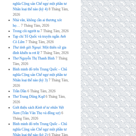
nghĩa Cộng sản Chế ngự một phần tư
Nhân loại thế nào (kỳ 4)
8 Tháng Tám,
2026
Nhà văn, không cần ai thương xót
họ…
7 Tháng Tám, 2026
Trong cõi người ta
7 Tháng Tám, 2026
Tạp chí Tổ Quốc và truyện ngắn
Anh
Cò Lấm
7 Tháng Tám, 2026
Thư tình gửi Ngoại
: Một thiên sử gia
đình khiến ta rơi lệ
7 Tháng Tám, 2026
Thơ Nguyễn Thị Thanh Bình
7 Tháng
Tám, 2026
Bình minh đỏ trên Trung Quốc – Chủ
nghĩa Cộng sản Chế ngự một phần tư
Nhân loại thế nào (kỳ 3)
7 Tháng Tám,
2026
Trần Dần
6 Tháng Tám, 2026
Thơ Trung Dũng Kqđ
6 Tháng Tám,
2026
Giới thiệu sách
Kinh tế tư nhân Việt
Nam
(Trần Văn Thọ và đồng sự)
6
Tháng Tám, 2026
Bình minh đỏ trên Trung Quốc – Chủ
nghĩa Cộng sản Chế ngự một phần tư
Nhân loại thế nào (kỳ 2)
6 Tháng Tám,