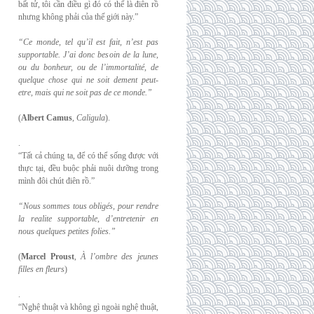
bất tử, tôi cần điều gì đó có thể là điên rồ
nhưng không phải của thế giới này.”
“Ce monde, tel qu’il est fait, n’est pas
supportable. J’ai donc besoin de la lune,
ou du
bonheur, ou de l’immortalité, de
quelque chose qui ne soit dement peut-
etre, mais qui
ne soit pas de ce monde.”
(
Albert Camus
,
Caligula
).
.
“Tất cả chúng ta, để có thể sống được với
thực tại, đều buộc phải nuôi dưỡng trong
mình đôi chút điên rồ.”
“Nous sommes tous obligés, pour rendre
la realite supportable, d’entretenir en
nous
quelques petites folies.”
(
Marcel Proust
,
À l’ombre des jeunes
filles en fleurs
)
.
“Nghệ thuật và không gì ngoài nghệ thuật,