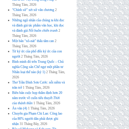
Tháng Tám, 2026
“Chính sử” xét xử văn chương
2
Tháng Tám, 2026
Những ngộ nhận của chúng ta khi đọc
và đánh giá tác phẩm văn học, khi đọc
và đánh giá
Nỗi buồn chiến tranh
2
Tháng Tám, 2026
Một bản “xô-nát” thấu tâm can
2
Tháng Tám, 2026
Từ ký ức của phố đến ký ức của con
người
2 Tháng Tám, 2026
Bình minh đỏ trên Trung Quốc – Chủ
nghĩa Cộng sản Chế ngự một phần tư
Nhân loại thế nào (kỳ 1)
2 Tháng Tám,
2026
Thơ Trần Đình Sơn Cước: nỗi niềm và
trăn trở
1 Tháng Tám, 2026
Biên bản cuộc họp thẩm định hơn 20
năm trước về cuốn tiểu thuyết
Thời
của thánh thần
1 Tháng Tám, 2026
Án văn (4)
1 Tháng Tám, 2026
Chuyên gia Phạm Chi Lan: Công lao
của 80% người dân phải được ghi
nhận
31 Tháng Bảy, 2026