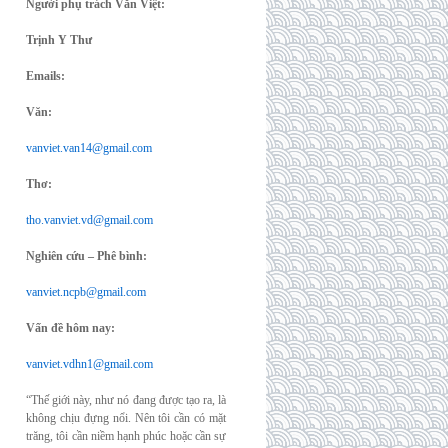
Người phụ trách Văn Việt:
Trịnh Y Thư
Emails:
Văn:
vanviet.van14@gmail.com
Thơ:
tho.vanviet.vd@gmail.com
Nghiên cứu – Phê bình:
vanviet.ncpb@gmail.com
Vấn đề hôm nay:
vanviet.vdhn1@gmail.com
“Thế giới này, như nó đang được tạo ra, là
không chịu đựng nổi. Nên tôi cần có mặt
trăng, tôi cần niềm hạnh phúc hoặc cần sự