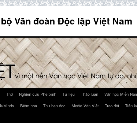
 bộ Văn đoàn Độc lập Việt Nam
Thơ
Nghiên cứu Phê bình
Tư liệu
Thảo luận
Văn học Miền Nam
k/Minds
Biếm họa
Thư bạn đọc
Media Văn Việt
Trao đổi
Trên k