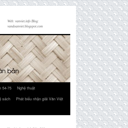
Web: vanviet.info Blog:
vandoanviet.blogspot.com
 54-75
Nghệ thuật
ệ sách
Phát biểu nhận giải Văn Việt