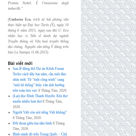
Premio Nobel. È l’invasione
degli
imbecilli.”
(
Umberto Eco
,
trích từ bài phỏng vấn
thực hiện tại Đại học Turin (Ý), ngày 10
tháng 6
năm 2015, ngay sau khi U. Eco
nhận học vị Tiến sĩ danh dự ngành
Truyền thông và
Văn hoá truyền thông
đại chúng. Nguyên văn tiếng Ý đăng trên
báo La Stampa
11.06.2015
)
Bài viết mới
Sau lễ động thổ Dự án Kênh Funan
Techo cách đây hai năm, cần một tầm
nhìn mới: Từ “một công trình” sang
“một hệ thống” thủy văn ảnh hưởng
trên toàn lưu vực
8 Tháng Tám, 2026
(Lại) đọc Đinh Thanh Huyền: Khi thơ
muốn nhiều hơn thơ
8 Tháng Tám,
2026
Người Việt còn nói tiếng Việt không?
8 Tháng Tám, 2026
Đối thoại giữa hai tấm hình
8 Tháng
Tám, 2026
Bình minh đỏ trên Trung Quốc – Chủ