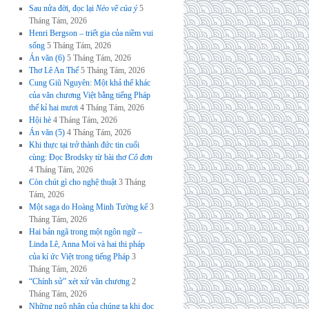
Sau nửa đời, đọc lại
Nẻo về của ý
5
Tháng Tám, 2026
Henri Bergson – triết gia của niềm vui
sống
5 Tháng Tám, 2026
Án văn (6)
5 Tháng Tám, 2026
Thơ Lê An Thế
5 Tháng Tám, 2026
Cung Giũ Nguyên: Một khả thể khác
của văn chương Việt bằng tiếng Pháp
thế kỉ hai mươi
4 Tháng Tám, 2026
Hội hè
4 Tháng Tám, 2026
Án văn (5)
4 Tháng Tám, 2026
Khi thực tại trở thành đức tin cuối
cùng: Đọc Brodsky từ bài thơ
Cô đơn
4 Tháng Tám, 2026
Còn chút gì cho nghệ thuật
3 Tháng
Tám, 2026
Một saga do Hoàng Minh Tường kể
3
Tháng Tám, 2026
Hai bản ngã trong một ngôn ngữ –
Linda Lê, Anna Moï và hai thi pháp
của kí ức Việt trong tiếng Pháp
3
Tháng Tám, 2026
“Chính sử” xét xử văn chương
2
Tháng Tám, 2026
Những ngộ nhận của chúng ta khi đọc