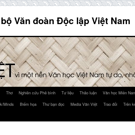
 bộ Văn đoàn Độc lập Việt Nam
Thơ
Nghiên cứu Phê bình
Tư liệu
Thảo luận
Văn học Miền Nam
k/Minds
Biếm họa
Thư bạn đọc
Media Văn Việt
Trao đổi
Trên k