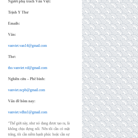
Người phụ trách Văn Việt:
Trịnh Y Thư
Emails:
Văn:
vanviet.van14@gmail.com
Thơ:
tho.vanviet.vd@gmail.com
Nghiên cứu – Phê bình:
vanviet.ncpb@gmail.com
Vấn đề hôm nay:
vanviet.vdhn1@gmail.com
“Thế giới này, như nó đang được tạo ra, là
không chịu đựng nổi. Nên tôi cần có mặt
trăng, tôi cần niềm hạnh phúc hoặc cần sự