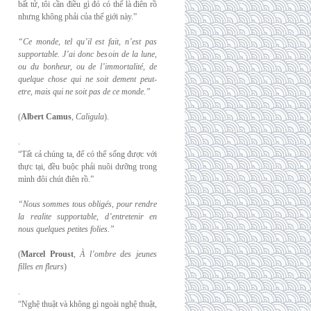
bất tử, tôi cần điều gì đó có thể là điên rồ
nhưng không phải của thế giới này.”
“Ce monde, tel qu’il est fait, n’est pas
supportable. J’ai donc besoin de la lune,
ou du
bonheur, ou de l’immortalité, de
quelque chose qui ne soit dement peut-
etre, mais qui
ne soit pas de ce monde.”
(
Albert Camus
,
Caligula
).
.
“Tất cả chúng ta, để có thể sống được với
thực tại, đều buộc phải nuôi dưỡng trong
mình đôi chút điên rồ.”
“Nous sommes tous obligés, pour rendre
la realite supportable, d’entretenir en
nous
quelques petites folies.”
(
Marcel Proust
,
À l’ombre des jeunes
filles en fleurs
)
.
“Nghệ thuật và không gì ngoài nghệ thuật,