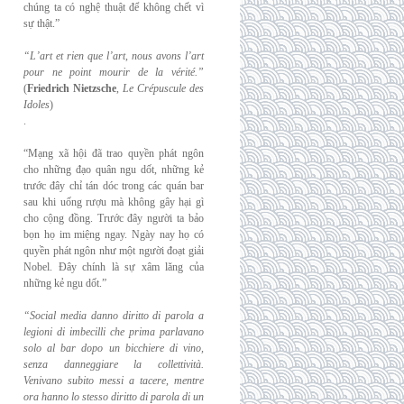
chúng ta có nghệ thuật để không chết vì
sự thật.”
“L’art et rien que l’art, nous avons l’art
pour ne point mourir de la vérité.”
(
Friedrich
Nietzsche
,
Le Crépuscule des
Idoles
)
.
“Mạng xã hội đã trao quyền phát ngôn
cho những đạo quân ngu dốt, những kẻ
trước đây chỉ tán dóc trong các quán bar
sau khi uống rượu mà không gây hại gì
cho cộng đồng. Trước đây người ta bảo
bọn họ im miệng ngay. Ngày nay họ có
quyền phát ngôn như một người đoạt giải
Nobel. Đây chính là sự xâm lăng của
những kẻ ngu dốt.”
“Social media danno diritto di parola a
legioni di imbecilli che prima parlavano
solo al
bar dopo un bicchiere di vino,
senza danneggiare la collettività.
Venivano subito messi a
tacere, mentre
ora hanno lo stesso diritto di parola di un