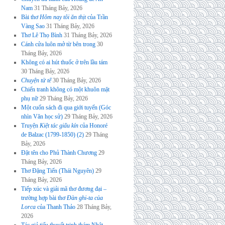
Nam
31 Tháng Bảy, 2026
Bài thơ
Hôm nay tôi ăn thịt
của Trần
Vàng Sao
31 Tháng Bảy, 2026
Thơ Lê Thọ Bình
31 Tháng Bảy, 2026
Cánh cửa luôn mở từ bên trong
30
Tháng Bảy, 2026
Không có ai hút thuốc ở trên lầu tám
30 Tháng Bảy, 2026
Chuyện tử tế
30 Tháng Bảy, 2026
Chiến tranh không có một khuôn mặt
phụ nữ
29 Tháng Bảy, 2026
Một cuốn sách đi qua giới tuyến (Góc
nhìn Văn học sử)
29 Tháng Bảy, 2026
Truyện
Kiệt tác giấu kín
của Honoré
de Balzac (1799-1850) (2)
29 Tháng
Bảy, 2026
Đặt tên cho Phủ Thành Chương
29
Tháng Bảy, 2026
Thơ Đặng Tiến (Thái Nguyên)
29
Tháng Bảy, 2026
Tiếp xúc và giải mã thơ đương đại –
trường hợp bài thơ
Đàn ghi-ta của
Lorca
của Thanh Thảo
28 Tháng Bảy,
2026