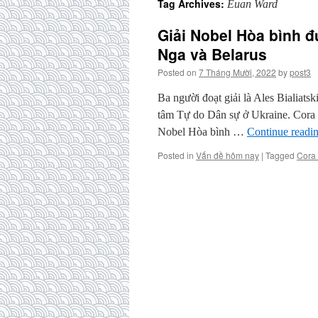
Tag Archives:
Euan Ward
Giải Nobel Hòa bình đ
Nga và Belarus
Posted on
7 Tháng Mười, 2022
by
post3
Ba người đoạt giải là Ales Bialiat
tâm Tự do Dân sự ở Ukraine. Cora
Nobel Hòa bình …
Continue readi
Posted in
Vấn đề hôm nay
|
Tagged
Cora 