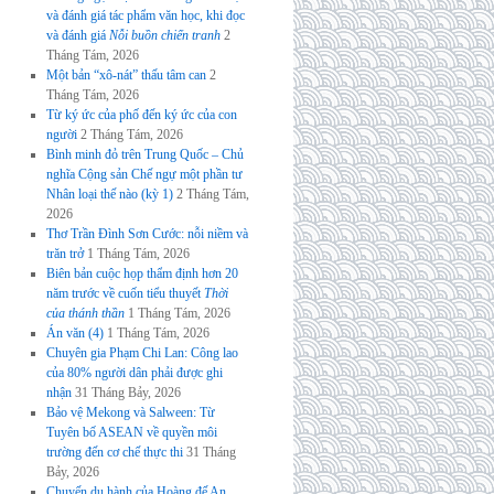
và đánh giá tác phẩm văn học, khi đọc
và đánh giá
Nỗi buồn chiến tranh
2
Tháng Tám, 2026
Một bản “xô-nát” thấu tâm can
2
Tháng Tám, 2026
Từ ký ức của phố đến ký ức của con
người
2 Tháng Tám, 2026
Bình minh đỏ trên Trung Quốc – Chủ
nghĩa Cộng sản Chế ngự một phần tư
Nhân loại thế nào (kỳ 1)
2 Tháng Tám,
2026
Thơ Trần Đình Sơn Cước: nỗi niềm và
trăn trở
1 Tháng Tám, 2026
Biên bản cuộc họp thẩm định hơn 20
năm trước về cuốn tiểu thuyết
Thời
của thánh thần
1 Tháng Tám, 2026
Án văn (4)
1 Tháng Tám, 2026
Chuyên gia Phạm Chi Lan: Công lao
của 80% người dân phải được ghi
nhận
31 Tháng Bảy, 2026
Bảo vệ Mekong và Salween: Từ
Tuyên bố ASEAN về quyền môi
trường đến cơ chế thực thi
31 Tháng
Bảy, 2026
Chuyến du hành của Hoàng đế An