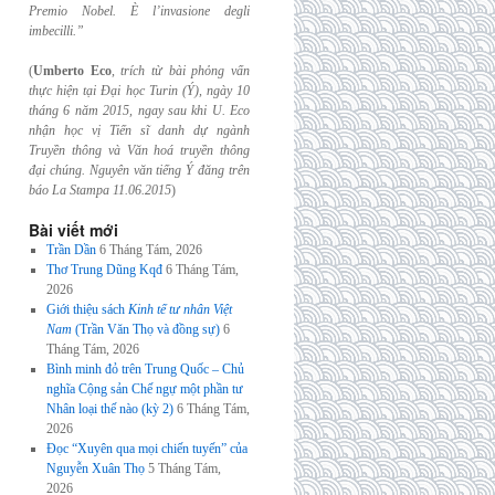
Premio Nobel. È l’invasione
degli
imbecilli.”
(
Umberto Eco
,
trích từ bài phỏng vấn
thực hiện tại Đại học Turin (Ý), ngày 10
tháng 6
năm 2015, ngay sau khi U. Eco
nhận học vị Tiến sĩ danh dự ngành
Truyền thông và
Văn hoá truyền thông
đại chúng. Nguyên văn tiếng Ý đăng trên
báo La Stampa
11.06.2015
)
Bài viết mới
Trần Dần
6 Tháng Tám, 2026
Thơ Trung Dũng Kqđ
6 Tháng Tám,
2026
Giới thiệu sách
Kinh tế tư nhân Việt
Nam
(Trần Văn Thọ và đồng sự)
6
Tháng Tám, 2026
Bình minh đỏ trên Trung Quốc – Chủ
nghĩa Cộng sản Chế ngự một phần tư
Nhân loại thế nào (kỳ 2)
6 Tháng Tám,
2026
Đọc “Xuyên qua mọi chiến tuyến” của
Nguyễn Xuân Thọ
5 Tháng Tám,
2026