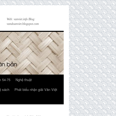
Web: vanviet.info Blog:
vandoanviet.blogspot.com
 54-75
Nghệ thuật
ệ sách
Phát biểu nhận giải Văn Việt