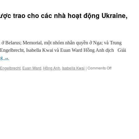
ược trao cho các nhà hoạt động Ukraine,
ski ở Belarus; Memorial, một nhóm nhân quyền ở Nga; và Trung
 Engelbrecht, Isabella Kwai và Euan Ward Hồng Anh dịch Giải
ng
→
on
Engelbrecht
,
Euan Ward
,
Hồng Anh
,
Isabella Kwai
|
Comments Off
Giải
Nobel
Hòa
bình
được
trao
cho
các
nhà
hoạt
động
Ukraine,