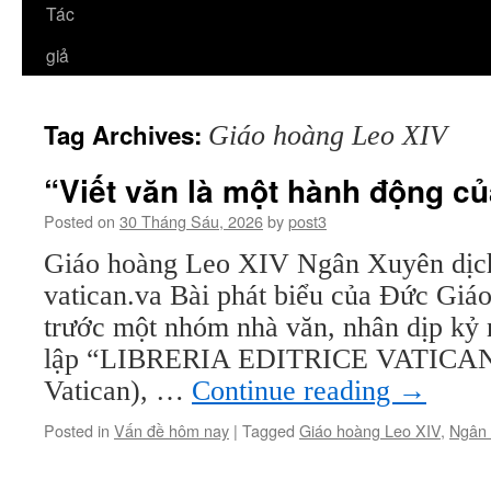
Tác
giả
Tag Archives:
Giáo hoàng Leo XIV
“Viết văn là một hành động củ
Posted on
30 Tháng Sáu, 2026
by
post3
Giáo hoàng Leo XIV Ngân Xuyên dịch
vatican.va Bài phát biểu của Đức Gi
trước một nhóm nhà văn, nhân dịp kỷ
lập “LIBRERIA EDITRICE VATICANA
Vatican), …
Continue reading
→
Posted in
Vấn đề hôm nay
|
Tagged
Giáo hoàng Leo XIV
,
Ngân