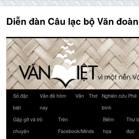
Skip
to
Diễn đàn Câu lạc bộ Văn đoàn
content
Số đặc
Vấn đề hôm
Văn
Thơ
Nghiên cứu Phê
biệt
nay
bình
Gặp gỡ và trò
Trên
Biếm
Thư 
chuyện
Facebook/Minds
họa
đọc