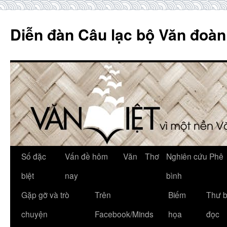
Skip
to
Diễn đàn Câu lạc bộ Văn đoàn
content
Số đặc
Vấn đề hôm
Văn
Thơ
Nghiên cứu Phê
biệt
nay
bình
Gặp gỡ và trò
Trên
Biếm
Thư 
chuyện
Facebook/Minds
họa
đọc