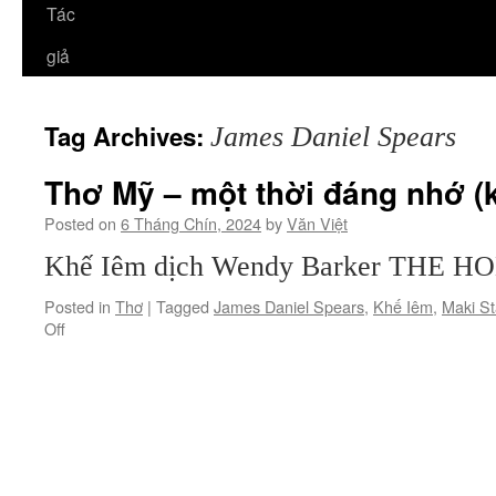
Tác
giả
Tag Archives:
James Daniel Spears
Thơ Mỹ – một thời đáng nhớ (k
Posted on
6 Tháng Chín, 2024
by
Văn Việt
Khế Iêm dịch Wendy Barker THE 
Posted in
Thơ
|
Tagged
James Daniel Spears
,
Khế Iêm
,
Maki St
on
Off
Thơ
Mỹ
–
một
thời
đáng
nhớ