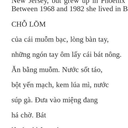
New Jersey, but grew up in Phoenix 
Between 1968 and 1982 she lived in Be
CHỖ LÕM
của cái muỗm bạc, lòng bàn tay,
những ngón tay ôm lấy cái bát nông.
Ăn bằng muỗm. Nước sốt táo,
bột yến mạch, kem lúa mì, nước
súp gà. Đưa vào miệng đang
há chờ. Bát