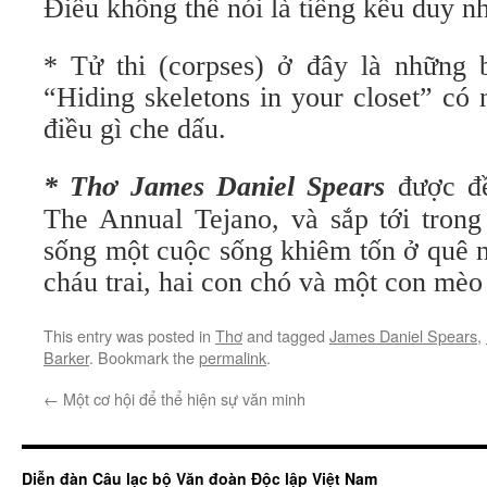
Điều không thể nói là tiếng kêu duy nh
* Tử thi (corpses) ở đây là những b
“Hiding skeletons in your closet” có
điều gì che dấu.
* Thơ James Daniel Spears
được đ
The An­nual Tejano, và sắp tới tron
sống một cuộc sống khiêm tốn ở quê n
cháu trai, hai con chó và một con mèo
This entry was posted in
Thơ
and tagged
James Daniel Spears
,
Barker
. Bookmark the
permalink
.
←
Một cơ hội để thể hiện sự văn minh
Diễn đàn Câu lạc bộ Văn đoàn Độc lập Việt Nam