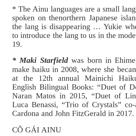
* The Ainu languages are a small lang
spoken on thenorthern Japanese isla
the lang is disappearing … Yukie who
to introduce the lang to us in the mod­e
19.
* Maki Starfield
was born in Ehime
make haiku in 2008, where she became
at the 12th annual Mainichi Haiku
English Bilingual Books: “Duet of D
Naran Matos in 2015, “Duet of Lin
Luca Benassi, “Trio of Crys­tals” co
Cardona and John FitzGerald in 2017.
CÔ GÁI AINU