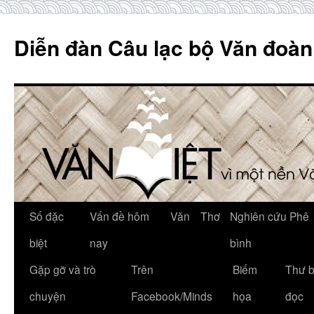
Skip
to
Diễn đàn Câu lạc bộ Văn đoàn
content
Số đặc
Vấn đề hôm
Văn
Thơ
Nghiên cứu Phê
biệt
nay
bình
Gặp gỡ và trò
Trên
Biếm
Thư 
chuyện
Facebook/Minds
họa
đọc