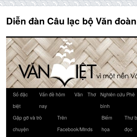
Skip
to
Diễn đàn Câu lạc bộ Văn đoàn
content
Số đặc
Vấn đề hôm
Văn
Thơ
Nghiên cứu Phê
biệt
nay
bình
Gặp gỡ và trò
Trên
Biếm
Thư 
chuyện
Facebook/Minds
họa
đọc