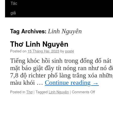
Tác
giả
Tag Archives:
Linh Nguyên
Thơ Linh Nguyên
Posted on
15 Tháng Hai, 2023
by
post4
Tiếng khóc hồi sinh trong đống đổ ná
mặt báo giật đầy tít nóng ran như nó 
7,8 độ richter phố làng trắng xóa nhữn
màu khói …
Continue reading
→
on
Posted in
Thơ
|
Tagged
Linh Nguyên
|
Comments Off
Thơ
Linh
Nguyên