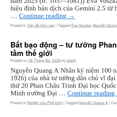
năm 2025 (tr. 1057–1081)) Éva Vosz
hiệu đính bản dịch của Gemini 2.5 từ
…
Continue reading
→
Posted in
Vấn đề hôm nay
|
Tagged
Éva Voszka
,
Nguyễn Quan
Bất bạo động – tư tưởng Pha
tầm thế giới
Posted on
28 Tháng Ba, 2026
by
post3
Nguyễn Quang A Nhân kỷ niệm 100 n
1926) của nhà tư tưởng dân chủ vĩ đại
thứ 20 Phan Châu Trinh Đại học Quốc
Minh trường Đại …
Continue reading
Posted in
Nghiên cứu Phê bình
|
Tagged
Nguyễn Quang A
|
Com