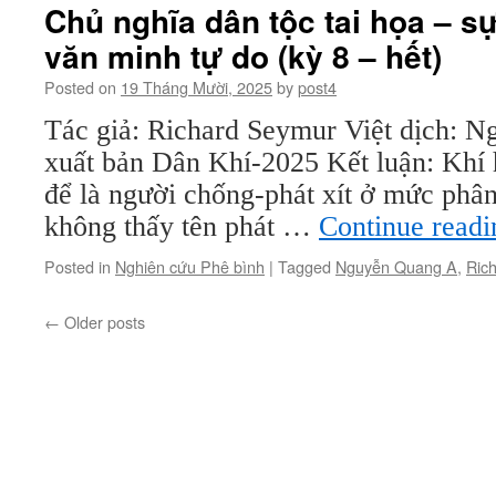
Chủ nghĩa dân tộc tai họa – s
văn minh tự do (kỳ 8 – hết)
Posted on
19 Tháng Mười, 2025
by
post4
Tác giả: Richard Seymur Việt dịch:
xuất bản Dân Khí-2025 Kết luận: Khí
để là người chống-phát xít ở mức phân
không thấy tên phát …
Continue read
Posted in
Nghiên cứu Phê bình
|
Tagged
Nguyễn Quang A
,
Ric
←
Older posts