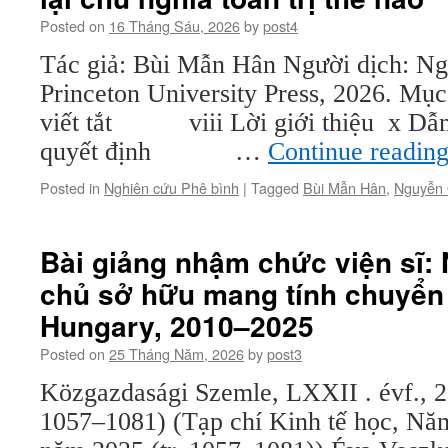
Posted on
16 Tháng Sáu, 2026
by
post4
Tác giả: Bùi Mẫn Hân Người dịch: 
Princeton University Press, 2026. Mục
viết tắt viii Lời giới thiệu x 
quyết định …
Continue readin
Posted in
Nghiên cứu Phê bình
|
Tagged
Bùi Mẫn Hân
,
Nguyễn
Bài giảng nhậm chức viện sĩ:
chủ sở hữu mang tính chuyển 
Hungary, 2010–2025
Posted on
25 Tháng Năm, 2026
by
post3
Közgazdasági Szemle, LXXII . évf., 2
1057–1081) (Tạp chí Kinh tế học, Năm