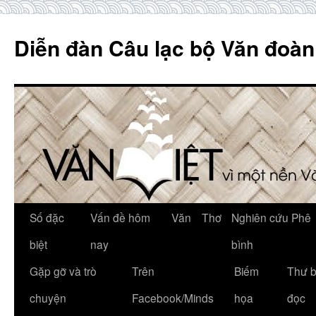
Skip
to
Diễn đàn Câu lạc bộ Văn đoàn
content
Số đặc
Vấn đề hôm
Văn
Thơ
Nghiên cứu Phê
biệt
nay
bình
Gặp gỡ và trò
Trên
Biếm
Thư 
chuyện
Facebook/Minds
họa
đọc