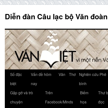
Skip
to
Diễn đàn Câu lạc bộ Văn đoàn
content
Số đặc
Vấn đề hôm
Văn
Thơ
Nghiên cứu Phê
biệt
nay
bình
Gặp gỡ và trò
Trên
Biếm
Thư 
chuyện
Facebook/Minds
họa
đọc