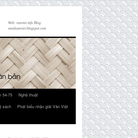
Web: vanviet.info Blog:
vandoanviet.blogspot.com
 54-75
Nghệ thuật
ệ sách
Phát biểu nhận giải Văn Việt