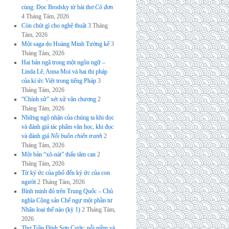
cùng: Đọc Brodsky từ bài thơ
Cô đơn
4 Tháng Tám, 2026
Còn chút gì cho nghệ thuật
3 Tháng
Tám, 2026
Một saga do Hoàng Minh Tường kể
3
Tháng Tám, 2026
Hai bản ngã trong một ngôn ngữ –
Linda Lê, Anna Moï và hai thi pháp
của kí ức Việt trong tiếng Pháp
3
Tháng Tám, 2026
“Chính sử” xét xử văn chương
2
Tháng Tám, 2026
Những ngộ nhận của chúng ta khi đọc
và đánh giá tác phẩm văn học, khi đọc
và đánh giá
Nỗi buồn chiến tranh
2
Tháng Tám, 2026
Một bản “xô-nát” thấu tâm can
2
Tháng Tám, 2026
Từ ký ức của phố đến ký ức của con
người
2 Tháng Tám, 2026
Bình minh đỏ trên Trung Quốc – Chủ
nghĩa Cộng sản Chế ngự một phần tư
Nhân loại thế nào (kỳ 1)
2 Tháng Tám,
2026
Thơ Trần Đình Sơn Cước: nỗi niềm và