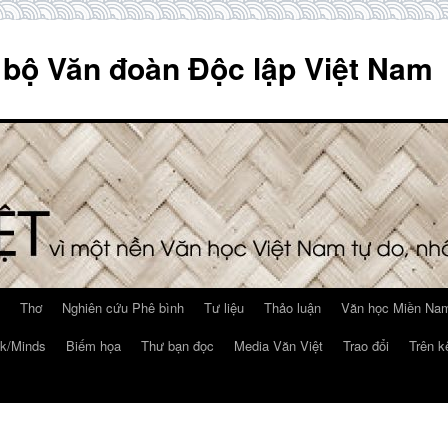
 bộ Văn đoàn Độc lập Việt Nam
Thơ
Nghiên cứu Phê bình
Tư liệu
Thảo luận
Văn học Miền Nam
k/Minds
Biếm họa
Thư bạn đọc
Media Văn Việt
Trao đổi
Trên k