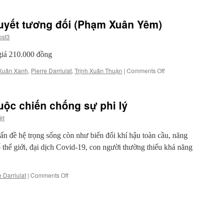
uyết tương đối (Phạm Xuân Yêm)
ost3
giá 210.000 đồng
on
Xuân Xanh
,
Pierre Darriulat
,
Trịnh Xuân Thuận
|
Comments Off
Cơ
học
lượng
uộc chiến chống sự phi lý
tử
&
ệt
Thuyết
tương
n đề hệ trọng sống còn như biến đổi khí hậu toàn cầu, năng
đối
́ thế giới, đại dịch Covid-19, con người thường thiếu khả năng
(Phạm
Xuân
Yêm)
on
e Darriulat
|
Comments Off
Văn
hóa
khoa
học
&