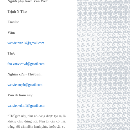
Người phụ trách Văn Việt:
Trịnh Y Thư
Emails:
Văn:
vanviet.van14@gmail.com
Thơ:
tho.vanviet.vd@gmail.com
Nghiên cứu – Phê bình:
vanviet.ncpb@gmail.com
Vấn đề hôm nay:
vanviet.vdhn1@gmail.com
“Thế giới này, như nó đang được tạo ra, là
không chịu đựng nổi. Nên tôi cần có mặt
trăng, tôi cần niềm hạnh phúc hoặc cần sự