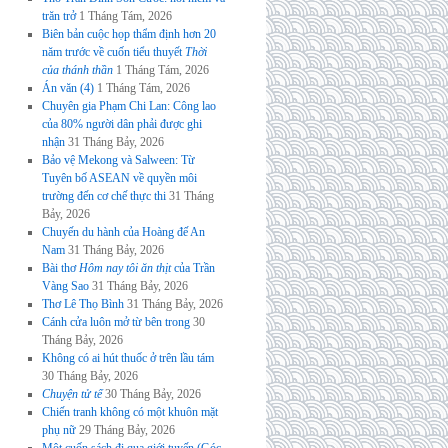
trăn trở
1 Tháng Tám, 2026
Biên bản cuộc họp thẩm định hơn 20
năm trước về cuốn tiểu thuyết
Thời
của thánh thần
1 Tháng Tám, 2026
Án văn (4)
1 Tháng Tám, 2026
Chuyên gia Phạm Chi Lan: Công lao
của 80% người dân phải được ghi
nhận
31 Tháng Bảy, 2026
Bảo vệ Mekong và Salween: Từ
Tuyên bố ASEAN về quyền môi
trường đến cơ chế thực thi
31 Tháng
Bảy, 2026
Chuyến du hành của Hoàng đế An
Nam
31 Tháng Bảy, 2026
Bài thơ
Hôm nay tôi ăn thịt
của Trần
Vàng Sao
31 Tháng Bảy, 2026
Thơ Lê Thọ Bình
31 Tháng Bảy, 2026
Cánh cửa luôn mở từ bên trong
30
Tháng Bảy, 2026
Không có ai hút thuốc ở trên lầu tám
30 Tháng Bảy, 2026
Chuyện tử tế
30 Tháng Bảy, 2026
Chiến tranh không có một khuôn mặt
phụ nữ
29 Tháng Bảy, 2026