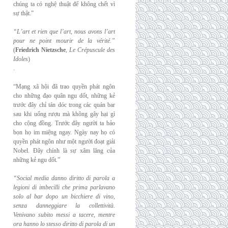
chúng ta có nghệ thuật để không chết vì
sự thật.”
“L’art et rien que l’art, nous avons l’art
pour ne point mourir de la vérité.”
(
Friedrich
Nietzsche
,
Le Crépuscule des
Idoles
)
.
“Mạng xã hội đã trao quyền phát ngôn
cho những đạo quân ngu dốt, những kẻ
trước đây chỉ tán dóc trong các quán bar
sau khi uống rượu mà không gây hại gì
cho cộng đồng. Trước đây người ta bảo
bọn họ im miệng ngay. Ngày nay họ có
quyền phát ngôn như một người đoạt giải
Nobel. Đây chính là sự xâm lăng của
những kẻ ngu dốt.”
“Social media danno diritto di parola a
legioni di imbecilli che prima parlavano
solo al
bar dopo un bicchiere di vino,
senza danneggiare la collettività.
Venivano subito messi a
tacere, mentre
ora hanno lo stesso diritto di parola di un