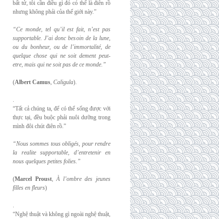
bất tử, tôi cần điều gì đó có thể là điên rồ
nhưng không phải của thế giới này.”
“Ce monde, tel qu’il est fait, n’est pas
supportable. J’ai donc besoin de la lune,
ou du
bonheur, ou de l’immortalité, de
quelque chose qui ne soit dement peut-
etre, mais qui
ne soit pas de ce monde.”
(
Albert Camus
,
Caligula
).
.
“Tất cả chúng ta, để có thể sống được với
thực tại, đều buộc phải nuôi dưỡng trong
mình đôi chút điên rồ.”
“Nous sommes tous obligés, pour rendre
la realite supportable, d’entretenir en
nous
quelques petites folies.”
(
Marcel Proust
,
À l’ombre des jeunes
filles en fleurs
)
.
“Nghệ thuật và không gì ngoài nghệ thuật,