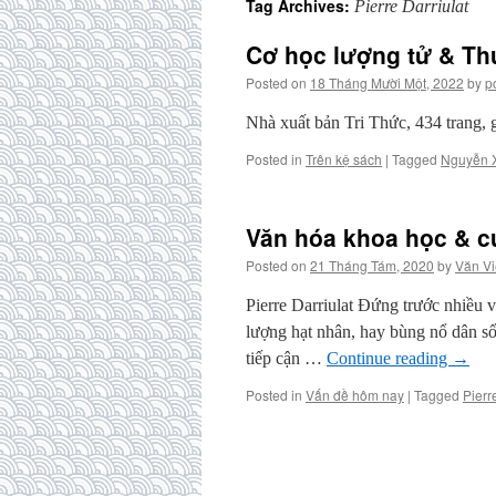
Tag Archives:
Pierre Darriulat
Cơ học lượng tử & Th
Posted on
18 Tháng Mười Một, 2022
by
p
Nhà xuất bản Tri Thức, 434 trang, 
Posted in
Trên kệ sách
|
Tagged
Nguyễn 
Văn hóa khoa học & c
Posted on
21 Tháng Tám, 2020
by
Văn Vi
Pierre Darriulat Đứng trước nhiều vấ
lượng hạt nhân, hay bùng nổ dân sô
tiếp cận …
Continue reading
→
Posted in
Vấn đề hôm nay
|
Tagged
Pierr