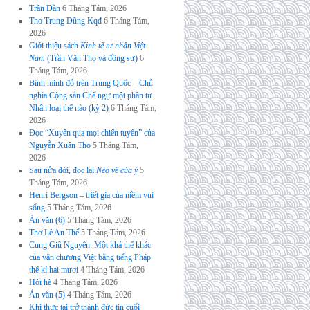
Trần Dần
6 Tháng Tám, 2026
Thơ Trung Dũng Kqđ
6 Tháng Tám,
2026
Giới thiệu sách
Kinh tế tư nhân Việt
Nam
(Trần Văn Thọ và đồng sự)
6
Tháng Tám, 2026
Bình minh đỏ trên Trung Quốc – Chủ
nghĩa Cộng sản Chế ngự một phần tư
Nhân loại thế nào (kỳ 2)
6 Tháng Tám,
2026
Đọc “Xuyên qua mọi chiến tuyến” của
Nguyễn Xuân Thọ
5 Tháng Tám,
2026
Sau nửa đời, đọc lại
Nẻo về của ý
5
Tháng Tám, 2026
Henri Bergson – triết gia của niềm vui
sống
5 Tháng Tám, 2026
Án văn (6)
5 Tháng Tám, 2026
Thơ Lê An Thế
5 Tháng Tám, 2026
Cung Giũ Nguyên: Một khả thể khác
của văn chương Việt bằng tiếng Pháp
thế kỉ hai mươi
4 Tháng Tám, 2026
Hội hè
4 Tháng Tám, 2026
Án văn (5)
4 Tháng Tám, 2026
Khi thực tại trở thành đức tin cuối