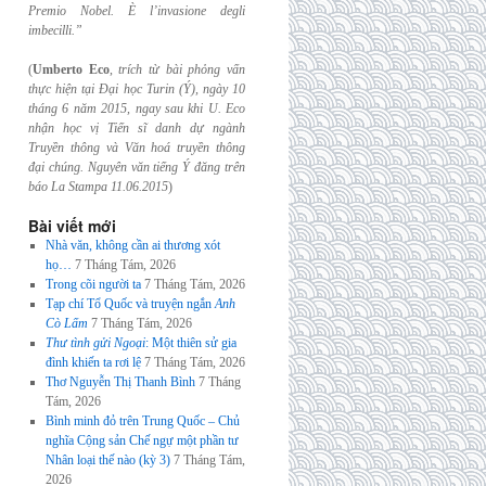
Premio Nobel. È l’invasione
degli
imbecilli.”
(
Umberto Eco
,
trích từ bài phỏng vấn
thực hiện tại Đại học Turin (Ý), ngày 10
tháng 6
năm 2015, ngay sau khi U. Eco
nhận học vị Tiến sĩ danh dự ngành
Truyền thông và
Văn hoá truyền thông
đại chúng. Nguyên văn tiếng Ý đăng trên
báo La Stampa
11.06.2015
)
Bài viết mới
Nhà văn, không cần ai thương xót
họ…
7 Tháng Tám, 2026
Trong cõi người ta
7 Tháng Tám, 2026
Tạp chí Tổ Quốc và truyện ngắn
Anh
Cò Lấm
7 Tháng Tám, 2026
Thư tình gửi Ngoại
: Một thiên sử gia
đình khiến ta rơi lệ
7 Tháng Tám, 2026
Thơ Nguyễn Thị Thanh Bình
7 Tháng
Tám, 2026
Bình minh đỏ trên Trung Quốc – Chủ
nghĩa Cộng sản Chế ngự một phần tư
Nhân loại thế nào (kỳ 3)
7 Tháng Tám,
2026