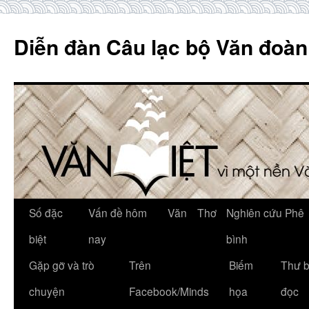
Skip
to
Diễn đàn Câu lạc bộ Văn đoàn
content
Số đặc
Vấn đề hôm
Văn
Thơ
Nghiên cứu Phê
biệt
nay
bình
Gặp gỡ và trò
Trên
Biếm
Thư 
chuyện
Facebook/Minds
họa
đọc