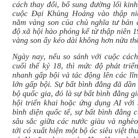
cách thay đổi, bổ sung đường lối kin
cuộc Đại Khủng Hoảng vào thập ni
năm vàng son của chủ nghĩa tư bản c
độ xã hội hào phóng kể từ thập niên 1
vàng son ấy kéo dài không hơn nửa thế
Ngày nay, nếu so sánh với cuộc các
cuối thế kỷ 18, thì mức độ phát triể
nhanh gấp bội và tác động lên các lĩ
lớn gấp bội. Sự bất bình đẳng đã dần
bộ quốc gia, đó là sự bất bình đẳng 
hội triển khai hoặc ứng dụng AI với 
bình diện quốc tế, sự bất bình đẳng 
sâu sắc giữa các nước giàu và nghèo.
tới có xuất hiện một bộ óc siêu việt t