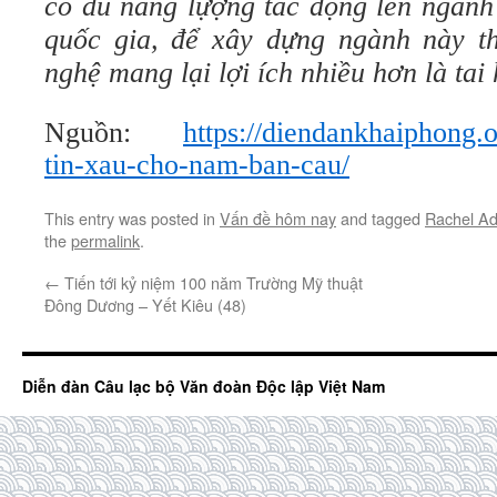
có đủ năng lựợng tác động lên ngành
quốc gia, để xây dựng ngành này t
nghệ mang lại lợi ích nhiều hơn là tai
Nguồn:
https://diendankhaiphong.o
tin-xau-cho-nam-ban-cau/
This entry was posted in
Vấn đề hôm nay
and tagged
Rachel A
the
permalink
.
←
Tiến tới kỷ niệm 100 năm Trường Mỹ thuật
Đông Dương – Yết Kiêu (48)
Diễn đàn Câu lạc bộ Văn đoàn Độc lập Việt Nam