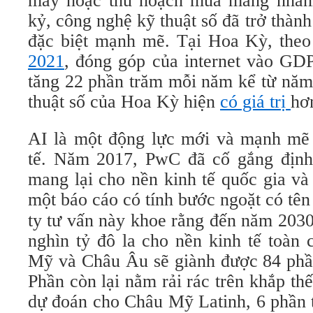
may hoặc thu hoạch mùa màng nhanh
kỷ, công nghệ kỹ thuật số đã trở thành
đặc biệt mạnh mẽ. Tại Hoa Kỳ, the
2021
, đóng góp của internet vào GD
tăng 22 phần trăm mỗi năm kể từ năm
thuật số của Hoa Kỳ hiện
có giá trị
hơn
AI là một động lực mới và mạnh mẽ 
tế. Năm 2017, PwC đã cố gắng định 
mang lại cho nền kinh tế quốc gia v
một báo cáo có tính bước ngoặt có tê
ty tư vấn này khoe rằng đến năm 2030
nghìn tỷ đô la cho nền kinh tế toàn
Mỹ và Châu Âu sẽ giành được 84 phần
Phần còn lại nằm rải rác trên khắp thế
dự đoán cho Châu Mỹ Latinh, 6 phần 