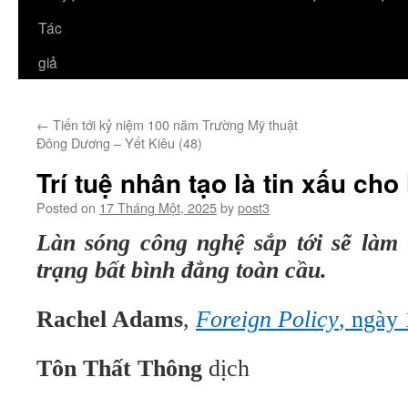
Tác
giả
←
Tiến tới kỷ niệm 100 năm Trường Mỹ thuật
Đông Dương – Yết Kiêu (48)
Trí tuệ nhân tạo là tin xấu c
Posted on
17 Tháng Một, 2025
by
post3
Làn sóng công nghệ sắp tới sẽ làm 
trạng bất bình đẳng toàn cầu.
Rachel Adams
,
Foreign Policy
, ngày
Tôn Thất Thông
dịch