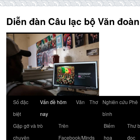
Skip
to
Diễn đàn Câu lạc bộ Văn đoàn
content
Số đặc
Vấn đề hôm
Văn
Thơ
Nghiên cứu Phê
biệt
nay
bình
Gặp gỡ và trò
Trên
Biếm
Thư 
chuyện
Facebook/Minds
họa
đọc