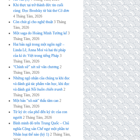
Khi thực tại trở thành đức tin cuối
cùng: Đọc Brodsky từ bài thơ
Cô đơn
4 Tháng Tám, 2026
Còn chút gì cho nghệ thuật
3 Tháng
Tám, 2026
Một saga do Hoàng Minh Tường kể
3
Tháng Tám, 2026
Hai bản ngã trong một ngôn ngữ –
Linda Lê, Anna Moï và hai thi pháp
của kí ức Việt trong tiếng Pháp
3
Tháng Tám, 2026
“Chính sử” xét xử văn chương
2
Tháng Tám, 2026
Những ngộ nhận của chúng ta khi đọc
và đánh giá tác phẩm văn học, khi đọc
và đánh giá
Nỗi buồn chiến tranh
2
Tháng Tám, 2026
Một bản “xô-nát” thấu tâm can
2
Tháng Tám, 2026
Từ ký ức của phố đến ký ức của con
người
2 Tháng Tám, 2026
Bình minh đỏ trên Trung Quốc – Chủ
nghĩa Cộng sản Chế ngự một phần tư
Nhân loại thế nào (kỳ 1)
2 Tháng Tám,