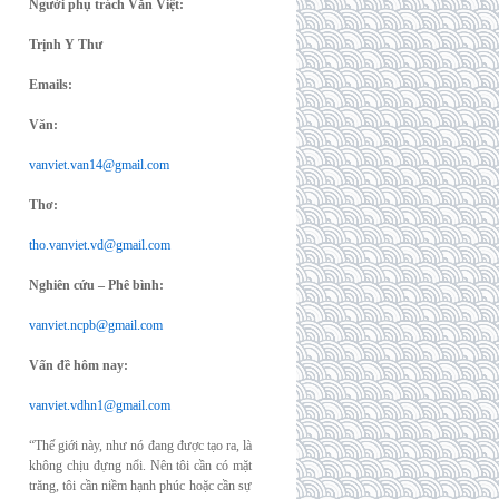
Người phụ trách Văn Việt:
Trịnh Y Thư
Emails:
Văn:
vanviet.van14@gmail.com
Thơ:
tho.vanviet.vd@gmail.com
Nghiên cứu – Phê bình:
vanviet.ncpb@gmail.com
Vấn đề hôm nay:
vanviet.vdhn1@gmail.com
“Thế giới này, như nó đang được tạo ra, là
không chịu đựng nổi. Nên tôi cần có mặt
trăng, tôi cần niềm hạnh phúc hoặc cần sự