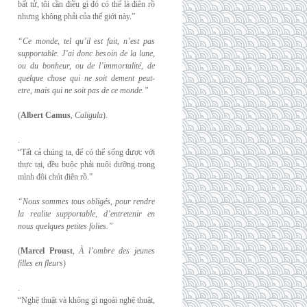
bất tử, tôi cần điều gì đó có thể là điên rồ
nhưng không phải của thế giới này.”
“Ce monde, tel qu’il est fait, n’est pas
supportable. J’ai donc besoin de la lune,
ou du
bonheur, ou de l’immortalité, de
quelque chose qui ne soit dement peut-
etre, mais qui
ne soit pas de ce monde.”
(
Albert Camus
,
Caligula
).
.
“Tất cả chúng ta, để có thể sống được với
thực tại, đều buộc phải nuôi dưỡng trong
mình đôi chút điên rồ.”
“Nous sommes tous obligés, pour rendre
la realite supportable, d’entretenir en
nous
quelques petites folies.”
(
Marcel Proust
,
À l’ombre des jeunes
filles en fleurs
)
.
“Nghệ thuật và không gì ngoài nghệ thuật,