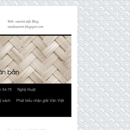
Web: vanviet.info Blog:
vandoanviet.blogspot.com
 54-75
Nghệ thuật
ệ sách
Phát biểu nhận giải Văn Việt