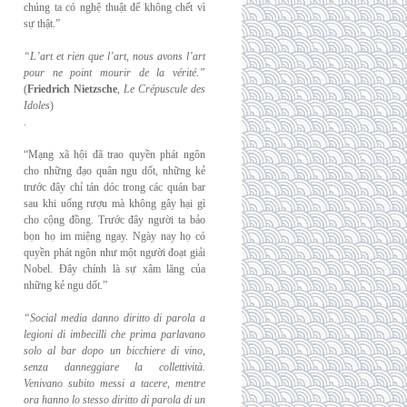
chúng ta có nghệ thuật để không chết vì
sự thật.”
“L’art et rien que l’art, nous avons l’art
pour ne point mourir de la vérité.”
(
Friedrich
Nietzsche
,
Le Crépuscule des
Idoles
)
.
“Mạng xã hội đã trao quyền phát ngôn
cho những đạo quân ngu dốt, những kẻ
trước đây chỉ tán dóc trong các quán bar
sau khi uống rượu mà không gây hại gì
cho cộng đồng. Trước đây người ta bảo
bọn họ im miệng ngay. Ngày nay họ có
quyền phát ngôn như một người đoạt giải
Nobel. Đây chính là sự xâm lăng của
những kẻ ngu dốt.”
“Social media danno diritto di parola a
legioni di imbecilli che prima parlavano
solo al
bar dopo un bicchiere di vino,
senza danneggiare la collettività.
Venivano subito messi a
tacere, mentre
ora hanno lo stesso diritto di parola di un