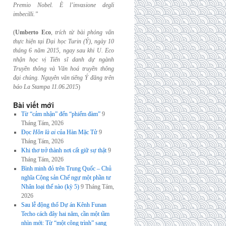
Premio Nobel. È l’invasione
degli
imbecilli.”
(
Umberto Eco
,
trích từ bài phỏng vấn
thực hiện tại Đại học Turin (Ý), ngày 10
tháng 6
năm 2015, ngay sau khi U. Eco
nhận học vị Tiến sĩ danh dự ngành
Truyền thông và
Văn hoá truyền thông
đại chúng. Nguyên văn tiếng Ý đăng trên
báo La Stampa
11.06.2015
)
Bài viết mới
Từ “cảm nhận” đến “phiếm đàm”
9
Tháng Tám, 2026
Đọc
Hồn là ai
của Hàn Mặc Tử
9
Tháng Tám, 2026
Khi thơ trở thành nơi cất giữ sự thật
9
Tháng Tám, 2026
Bình minh đỏ trên Trung Quốc – Chủ
nghĩa Cộng sản Chế ngự một phần tư
Nhân loại thế nào (kỳ 5)
9 Tháng Tám,
2026
Sau lễ động thổ Dự án Kênh Funan
Techo cách đây hai năm, cần một tầm
nhìn mới: Từ “một công trình” sang