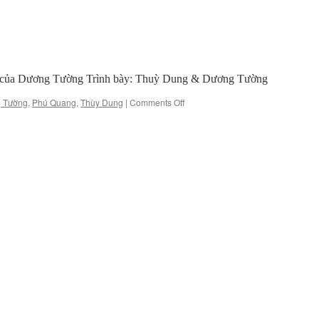
 3 của Dương Tường Trình bày: Thuỳ Dung & Dương Tường
on
 Tường
,
Phú Quang
,
Thùy Dung
|
Comments Off
Dương
cầm
lạnh