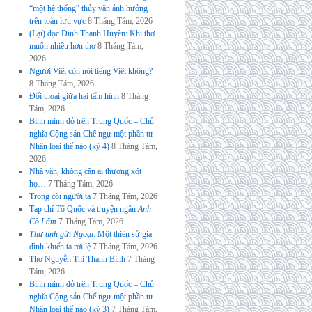
“một hệ thống” thủy văn ảnh hưởng
trên toàn lưu vực
8 Tháng Tám, 2026
(Lại) đọc Đinh Thanh Huyền: Khi thơ
muốn nhiều hơn thơ
8 Tháng Tám,
2026
Người Việt còn nói tiếng Việt không?
8 Tháng Tám, 2026
Đối thoại giữa hai tấm hình
8 Tháng
Tám, 2026
Bình minh đỏ trên Trung Quốc – Chủ
nghĩa Cộng sản Chế ngự một phần tư
Nhân loại thế nào (kỳ 4)
8 Tháng Tám,
2026
Nhà văn, không cần ai thương xót
họ…
7 Tháng Tám, 2026
Trong cõi người ta
7 Tháng Tám, 2026
Tạp chí Tổ Quốc và truyện ngắn
Anh
Cò Lấm
7 Tháng Tám, 2026
Thư tình gửi Ngoại
: Một thiên sử gia
đình khiến ta rơi lệ
7 Tháng Tám, 2026
Thơ Nguyễn Thị Thanh Bình
7 Tháng
Tám, 2026
Bình minh đỏ trên Trung Quốc – Chủ
nghĩa Cộng sản Chế ngự một phần tư
Nhân loại thế nào (kỳ 3)
7 Tháng Tám,