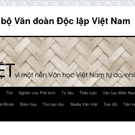
 bộ Văn đoàn Độc lập Việt Nam
Thơ
Nghiên cứu Phê bình
Tư liệu
Thảo luận
Văn học Miền Nam
k/Minds
Biếm họa
Thư bạn đọc
Media Văn Việt
Trao đổi
Trên k