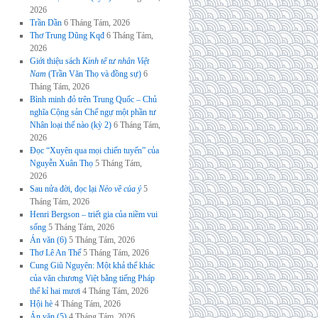
2026
Trần Dần
6 Tháng Tám, 2026
Thơ Trung Dũng Kqđ
6 Tháng Tám,
2026
Giới thiệu sách
Kinh tế tư nhân Việt
Nam
(Trần Văn Thọ và đồng sự)
6
Tháng Tám, 2026
Bình minh đỏ trên Trung Quốc – Chủ
nghĩa Cộng sản Chế ngự một phần tư
Nhân loại thế nào (kỳ 2)
6 Tháng Tám,
2026
Đọc “Xuyên qua mọi chiến tuyến” của
Nguyễn Xuân Thọ
5 Tháng Tám,
2026
Sau nửa đời, đọc lại
Nẻo về của ý
5
Tháng Tám, 2026
Henri Bergson – triết gia của niềm vui
sống
5 Tháng Tám, 2026
Án văn (6)
5 Tháng Tám, 2026
Thơ Lê An Thế
5 Tháng Tám, 2026
Cung Giũ Nguyên: Một khả thể khác
của văn chương Việt bằng tiếng Pháp
thế kỉ hai mươi
4 Tháng Tám, 2026
Hội hè
4 Tháng Tám, 2026
Án văn (5)
4 Tháng Tám, 2026