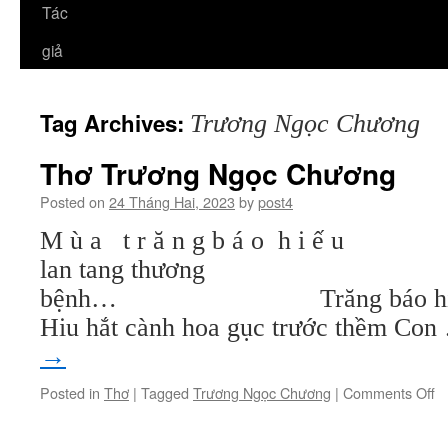
Tác
giả
Tag Archives:
Trương Ngọc Chương
Thơ Trương Ngọc Chương
Posted on
24 Tháng Hai, 2023
by
post4
M ù a t r ă n g b á o h 
lan tang thương 
bệnh… Trăng báo hiếu tre
Hiu hắt cành hoa gục trước thềm Co
→
o
Posted in
Thơ
|
Tagged
Trương Ngọc Chương
|
Comments Off
T
T