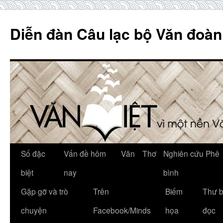
Skip
to
Diễn đàn Câu lạc bộ Văn đoàn
content
Số đặc
Vấn đề hôm
Văn
Thơ
Nghiên cứu Phê
biệt
nay
bình
Gặp gỡ và trò
Trên
Biếm
Thư 
chuyện
Facebook/Minds
họa
đọc